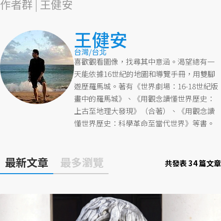
作者群 | 王健安
王健安
台灣/台北
喜歡觀看圖像，找尋其中意涵。渴望總有一
天能依據16世紀的地圖和導覽手冊，用雙腳
遊歷羅馬城。著有《世界劇場：16-18世紀版
畫中的羅馬城》、《用觀念讀懂世界歷史：
上古至地理大發現》（合著）、《用觀念讀
懂世界歷史：科學革命至當代世界》等書。
最新文章
最多瀏覽
共發表 34 篇文章