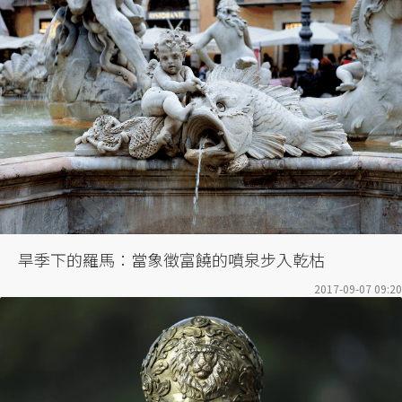
旱季下的羅馬：當象徵富饒的噴泉步入乾枯
2017-09-07 09:20