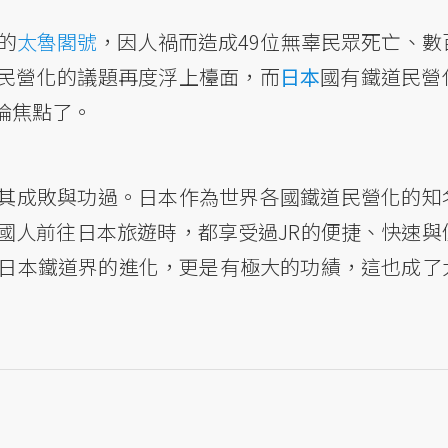
的
太魯閣號
，因人禍而造成49位無辜民眾死亡、數
民營化的議題再度浮上檯面，而
日本
國有鐵道民營
論焦點了。
其成敗與功過。日本作為世界各國鐵道民營化的知
少國人前往日本旅遊時，都享受過JR的便捷、快速與
領日本鐵道界的進化，更是有極大的功績，這也成了