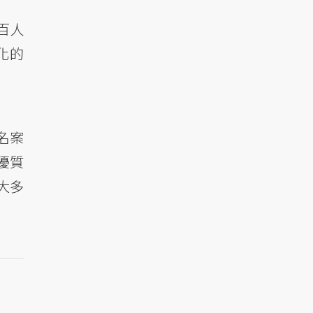
百人
化的
名案
優質
大多