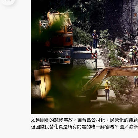
太魯閣號的悲慘事故，讓台鐵公司化、民營化的議題
但國鐵民營化真是所有問題的唯一解答嗎？ 圖／歐