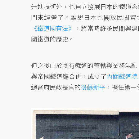
先進技術外，也自立發展日本的鐵道系
門來經營了。雖說日本也開放民間資金
《鐵道國有法》
，將當時許多民間興建
國鐵道的歷史。
但之後由於國有鐵道的管轄與業務混亂，
與帝國鐵道廳合併，成立了
內閣鐵道院
總督府民政長官的
後藤新平
，擔任第一