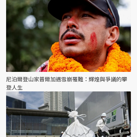
尼泊爾登山家普爾加遇雪崩罹難：輝煌與爭議的攀
登人生