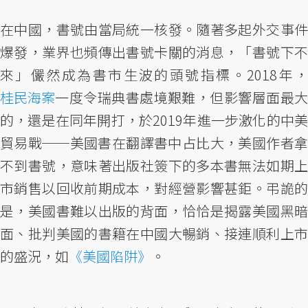
在中國，書號由當局統一核發。隨著多起外交事件
爆發，業界也頻傳出書號卡關的消息，「書號下不
來」儼然成為書市生波的頭號指標。2018年，
桂民海案
一度令瑞典書處境艱難，但影響層面最大
的，還是在同年開打，於2019年進一步激化的中美
貿易戰──美國書在翻譯書中占比大，美國作者拿
不到書號，意味著出版社簽下的多本書無法如期上
市銷售以回收前期成本，對經營影響甚鉅。弔詭的
是，美國書難以出版的背面，恰恰是揭露美國黑暗
面、批判美國的書籍在中國大暢銷、接連順利上市
的盛況，如
《美國陷阱》
。