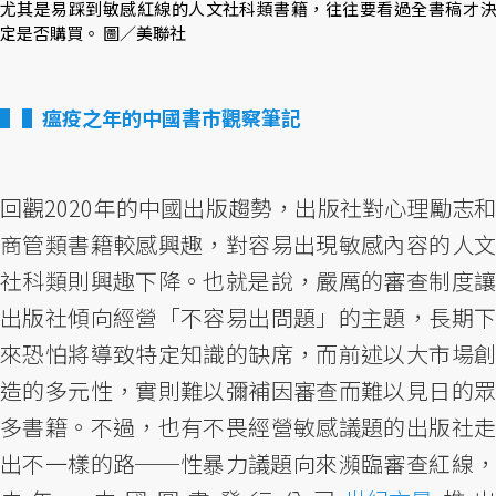
尤其是易踩到敏感紅線的人文社科類書籍，往往要看過全書稿才決
定是否購買。 圖／美聯社
▌瘟疫之年的中國書市觀察筆記
回觀2020年的中國出版趨勢，出版社對心理勵志和
商管類書籍較感興趣，對容易出現敏感內容的人文
社科類則興趣下降。也就是說，嚴厲的審查制度讓
出版社傾向經營「不容易出問題」的主題，長期下
來恐怕將導致特定知識的缺席，而前述以大市場創
造的多元性，實則難以彌補因審查而難以見日的眾
多書籍。不過，也有不畏經營敏感議題的出版社走
出不一樣的路──性暴力議題向來瀕臨審查紅線，