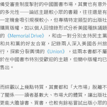
備受審查制度掣肘的中國圖書市場，其實也有意外
的多元性——論述主題較小眾的書籍，往往還是有
一定機會吸引規模較小，但專精特定類型的出版社
購買版權，如以個人回憶錄形式分析美國種族議題
的
《Memorial Drive》
，和由一對分別支持民主
和共和黨的好友合寫，記錄兩人深入美國各州旅
行，探索分裂輿情的
《Union》
，這兩本書都不
於在中國書市特別受歡迎的主題，但簡中版權均已
售出。
而綜觀以上幾點特質，其實都和「大市場」脫離不
了關係——讀者基數大、市場大的體質，讓出版社
更能大膽搶書、買書，也較有餘裕嘗試出版小眾的