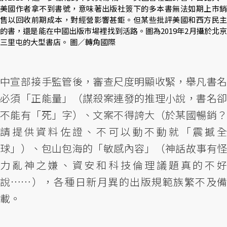
美國作者拿不到書號，意味著出版社簽下的多本書無法如期上市銷
售以回收前期成本，對經營影響甚鉅。但某些批評美國和西方民主
的書，還是能在中國出版市場裡找到活路。圖為2019年2月攝於北京
三里屯的大型書店。 圖／轉角國際
中宣部接手監管後，審查尺度明顯收緊，舉凡書名
必須「正能量」（謀殺案連發的推理小說，書名卻
不能有「死」字）、文案不得誇大（於某國暢銷？
請提供資料佐證、不可以動不動就「震撼全
球」）、包山包海的「敏感內容」（神話故事有怪
力亂神之嫌、資安和科技倫理議題真的不好
說⋯⋯），各種日新月異的出版規範族繁不及備
載。