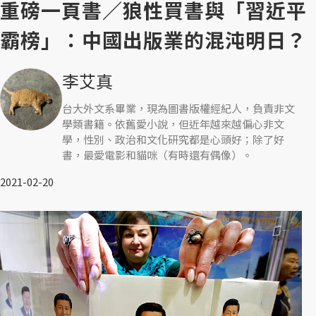
重磅一頁書／狼性買書與「習近平
霸榜」：中國出版業的混沌明日？
李艾真
台大外文系畢業，現為圖書版權經紀人，負責非文
學類書籍。依舊愛小說，但近年越來越偏心非文
學，性別、政治和文化研究都是心頭好；除了好
書，最愛電影和貓咪（有時還有偶像）。
2021-02-20