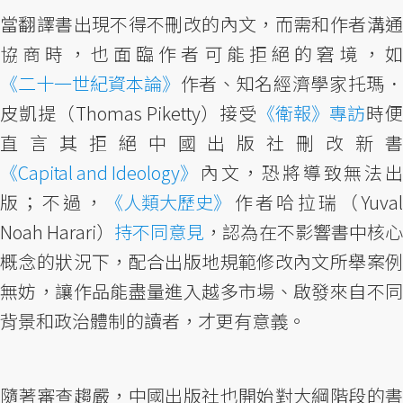
當翻譯書出現不得不刪改的內文，而需和作者溝通
協商時，也面臨作者可能拒絕的窘境，如
《二十一世紀資本論》
作者、知名經濟學家托瑪．
皮凱提（Thomas Piketty）接受
《衛報》專訪
時
直言其拒絕中國出版社刪改新書
《Capital and Ideology》
內文，恐將導致無法出
版；不過，
《人類大歷史》
作者哈拉瑞（Yuva
Noah Harari）
持不同意見
，認為在不影響書中核
概念的狀況下，配合出版地規範修改內文所舉案例
無妨，讓作品能盡量進入越多市場、啟發來自不同
背景和政治體制的讀者，才更有意義。
隨著審查趨嚴，中國出版社也開始對大綱階段的書