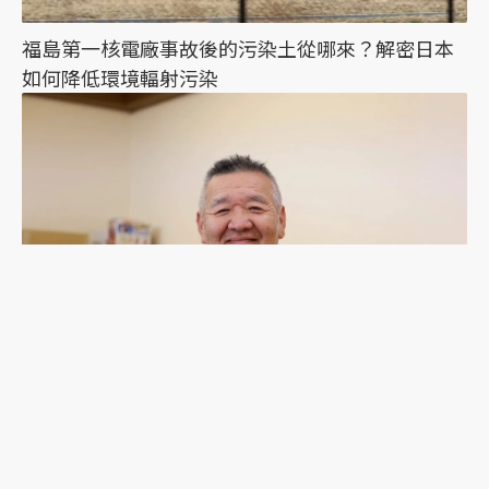
福島第一核電廠事故後的污染土從哪來？解密日本
如何降低環境輻射污染
當「復興」即將走向尾聲：回顧3.11東日本大地震
後，陪伴福島災民15年的在地行動