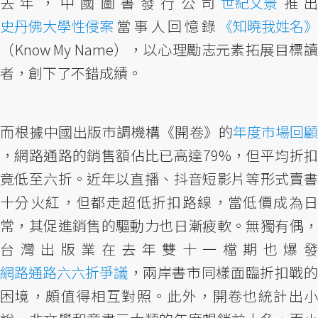
去年，中國圖書發行公司
世紀文景
推
史丹佛大學性侵案
當事人回憶錄
《知曉我姓名》
（Know My Name），以心理勵志元素拓展目標讀
者，創下了不錯成績。
而根據中國出版市調機構《開卷》的
年度市場回顧
，網路通路的銷售額佔比已高達79%，但平均折扣
竟低至六折。近年以直播、抖音短影片等形式賣書
十分火紅，但都走超低折扣路線，當低價成為日
常，其促進銷售的驅動力也日漸疲軟。無獨有偶，
台灣出版業在去年雙十一檔期也爆發
網路通路六六折爭議
，兩岸書市同樣面臨折扣戰的
困境，頗值得相互對照。此外，開卷也統計出小