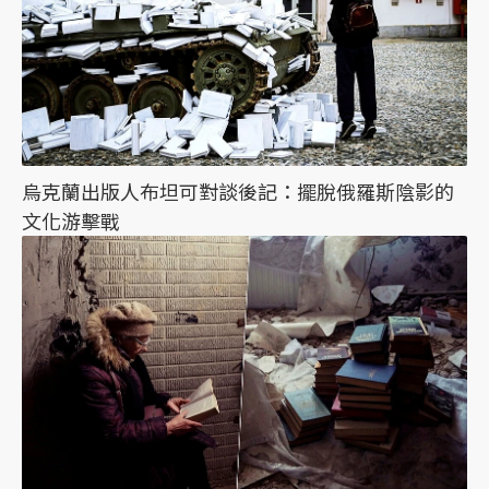
烏克蘭出版人布坦可對談後記：擺脫俄羅斯陰影的
文化游擊戰