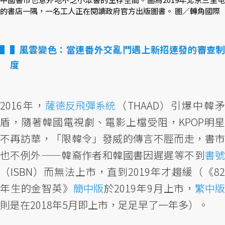
的書店一隅，一名工人正在閱讀政府官方出版圖書。 圖／轉角國際
▌風雲變色：當連番外交亂鬥遇上新招連發的審查制
度
2016年，
薩德反飛彈系統
（THAAD）引爆中韓
盾，隨著韓國電視劇、電影上檔受阻，KPOP明星
不再訪華，「限韓令」發威的傳言不脛而走，書市
也不例外——韓裔作者和韓國書因遲遲等不到
書號
（ISBN）而無法上市，直到2019年才趨緩（《82
年生的金智英》
簡中版
於2019年9月上市，
繁中版
則是在2018年5月即上市，足足早了一年多）。