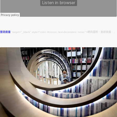
重磅廣播
" target="_blank" style="color: #cccccc; text-decoration: none;">轉角國際．重磅廣播 ·
重