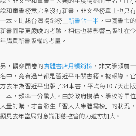
說、非文學和童書三大類的年度暢銷前十名，而小
說和童書榜竟完全沒有新書，非文學榜單上也只有
一本。比起台灣暢銷榜上
新書佔一半
，中國書市
新書面臨更嚴峻的考驗，相信也將影響出版社在今
年購買新書版權的考量。
另，觀察開卷的
實體書店月暢銷榜
，非文學類前十
名中，竟有過半都是習近平相關書籍。據報導，官
方去年為習近平出版了34本書，平均每10.7天出版
一本，頻率十分驚人。由於政府機構、學校等單位
大量訂購，才會發生「習大大集體霸榜」的狀況，
顯見去年當局對意識形態控管的力道亦加大。