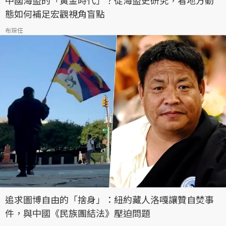
中國海盜的「黃金時代」？從海盜史研究，看地方動
態如何補足宏觀視角盲點
布琮任
追求圖博自由的「捨身」：紐約藏人洛嘎讓贊自焚事
件，與中國《民族團結法》壓迫問題