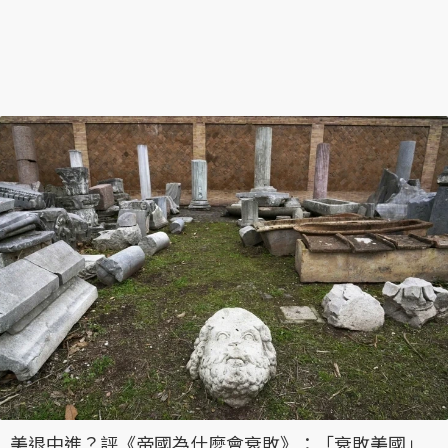
美退中進？評《帝國為什麼會衰敗》：「衰敗美國」