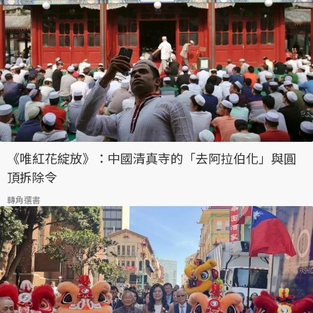
《唯紅花綻放》：中國清真寺的「去阿拉伯化」與圓
頂拆除令
轉角選書