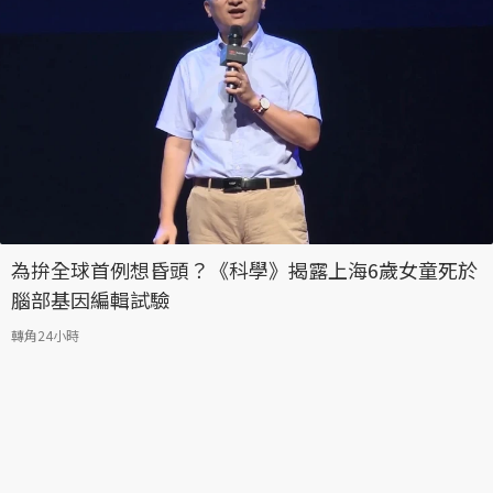
為拚全球首例想昏頭？《科學》揭露上海6歲女童死於
腦部基因編輯試驗
轉角24小時