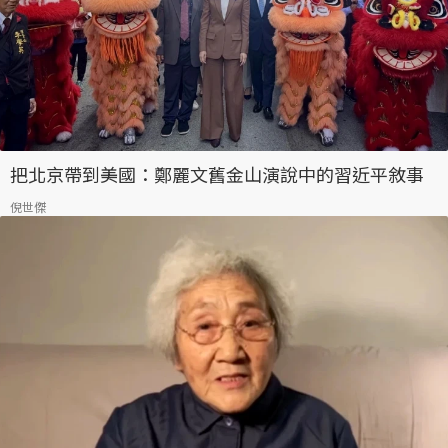
把北京帶到美國：鄭麗文舊金山演說中的習近平敘事
倪世傑