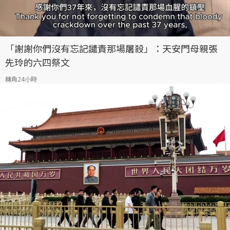
「謝謝你們沒有忘記譴責那場屠殺」：天安門母親張
先玲的六四祭文
轉角24小時