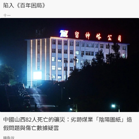
陷入《百年困局》
十一
中國山西82人死亡的礦災：劣跡煤業「陰陽圖紙」造
假問題與傷亡數據疑雲
轉角說