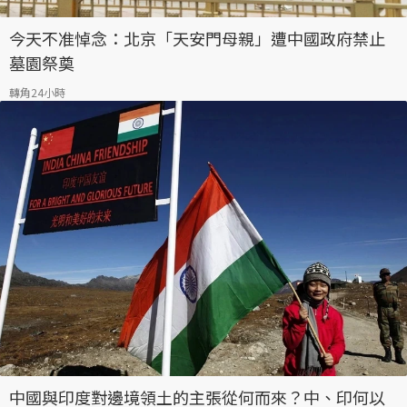
今天不准悼念：北京「天安門母親」遭中國政府禁止
墓園祭奠
轉角24小時
中國與印度對邊境領土的主張從何而來？中、印何以