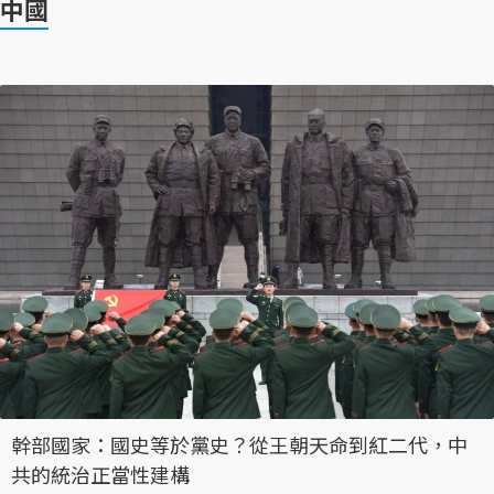
中國
幹部國家：國史等於黨史？從王朝天命到紅二代，中
共的統治正當性建構