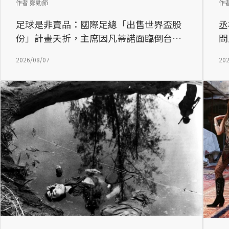
作者 鄭勁節
作
足球是非賣品：國際足總「出售世界盃股
丞
份」計畫夭折，主席因凡蒂諾面臨倒台危
問
機？
2026/08/07
202