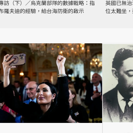
專訪（下）／烏克蘭部隊的數據戰略：指
英國已無治
布羅夫迪的經驗，給台海防衛的啟示
位太難坐，