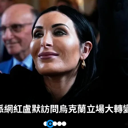
A派網紅盧默訪問烏克蘭立場大轉