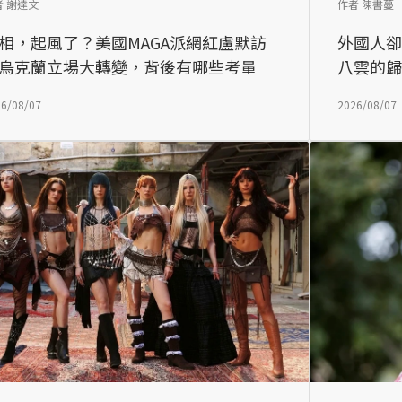
者 謝達文
作者 陳書蔓
相，起風了？美國MAGA派網紅盧默訪
外國人
烏克蘭立場大轉變，背後有哪些考量
八雲的
6/08/07
2026/08/07