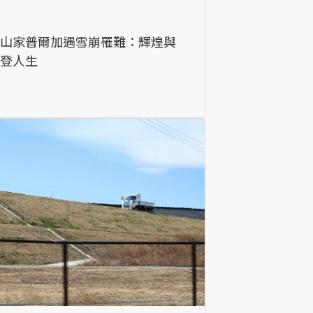
登山家普爾加遇雪崩罹難：輝煌與
攀登人生