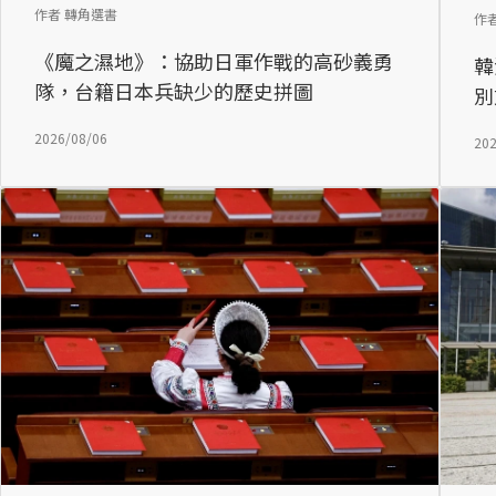
作者 轉角選書
作
《魔之濕地》：協助日軍作戰的高砂義勇
韓
隊，台籍日本兵缺少的歷史拼圖
別
2026/08/06
202