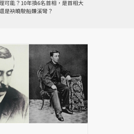
理可能？10年換6名首相，是首相大
還是袂曉駛船嫌溪彎？