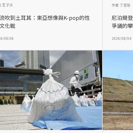
者 王子沃
作者 丁昱瑄
流吹到土耳其：東亞想像與K-pop的性
尼泊爾
文化戰
爭議的
6/08/06
2026/08/04