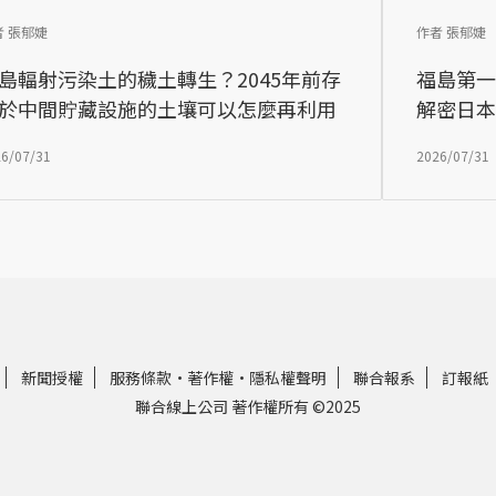
者 張郁婕
作者 張郁婕
島輻射污染土的穢土轉生？2045年前存
福島第
於中間貯藏設施的土壤可以怎麼再利用
解密日
6/07/31
2026/07/31
新聞授權
服務條款
·
著作權
·
隱私權聲明
聯合報系
訂報紙
聯合線上公司 著作權所有 ©2025