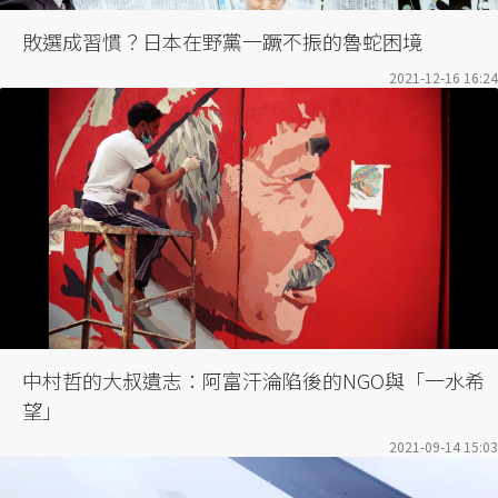
敗選成習慣？日本在野黨一蹶不振的魯蛇困境
2021-12-16 16:24
中村哲的大叔遺志：阿富汗淪陷後的NGO與「一水希
望」
2021-09-14 15:03