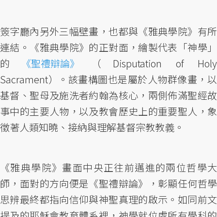
簽字廳內另外三幅壁畫，也都與《雅典學院》有所
連結。《雅典學院》的正對面，繪製代表「神學」
的
《聖禮辯論》
（Disputation of Hol
Sacrament）。該畫構圖也是屬於人物群像畫，以
基督、聖母及施洗者約翰為核心，兩側佈滿聖經故
事中的主要人物，以及教會歷史上的重要聖人，象
徵著人類知曉、接納與理解基督宗教教義。
《雅典學院》畫面中央正往前邁進的兩位哲學大
師，面對的方向便是《聖禮辯論》，彰顯任何哲學
思辨最終都指向信仰與神聖真理的啟示。如同前文
提及的耶穌會教育體系裡，神學就位處所有學科的