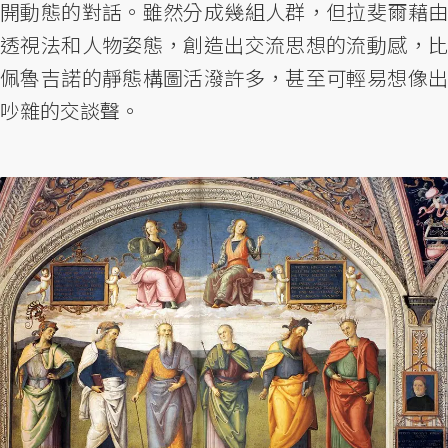
開動態的對話。雖然分成幾組人群，但拉斐爾藉由
透視法和人物姿態，創造出交流思想的流動感，比
佩魯吉諾的靜態構圖活潑許多，甚至可輕易想像出
吵雜的交談聲。