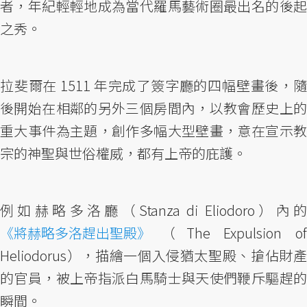
者，年紀輕輕地成為當代羅馬藝術圈最出名的後起
之秀。
拉斐爾在 1511 年完成了簽字廳的四幅壁畫後，隨
後開始在相鄰的另外三個房間內，以教會歷史上的
重大事件為主題，創作多幅大型壁畫，意在宣示教
宗的神聖與世俗權威，都有上帝的庇護。
例如赫略多洛廳（Stanza di Eliodoro）內的
《將赫略多洛趕出聖殿》
（The Expulsion of
Heliodorus），描繪一個入侵猶太聖殿、搶佔財產
的官員，被上帝指派白馬騎士與天使們鞭斥驅趕的
瞬間。