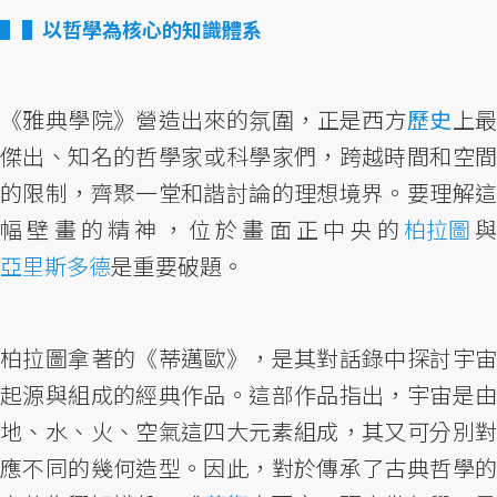
▌以哲學為核心的知識體系
《雅典學院》營造出來的氛圍，正是西方
歷史
上
傑出、知名的哲學家或科學家們，跨越時間和空間
的限制，齊聚一堂和諧討論的理想境界。要理解這
幅壁畫的精神，位於畫面正中央的
柏拉圖
與
亞里斯多德
是重要破題。
柏拉圖拿著的《蒂邁歐》，是其對話錄中探討宇宙
起源與組成的經典作品。這部作品指出，宇宙是由
地、水、火、空氣這四大元素組成，其又可分別對
應不同的幾何造型。因此，對於傳承了古典哲學的