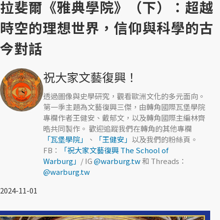
拉斐爾《雅典學院》（下）：超越
時空的理想世界，信仰與科學的古
今對話
祝大家文藝復興！
透過圖像與史學研究，觀看歐洲文化的多元面向。
第一季主題為文藝復興三傑，由轉角國際瓦堡學院
專欄作者王健安、戴郁文，以及轉角國際主編林齊
晧共同製作。 歡迎追蹤我們在轉角的其他專欄
「瓦堡學院」
、
「王健安」
以及我們的粉絲頁。
FB：
「祝大家文藝復興 The School of
Warburg」
/ IG
@warburg.tw
和 Threads：
@warburg.tw
2024-11-01