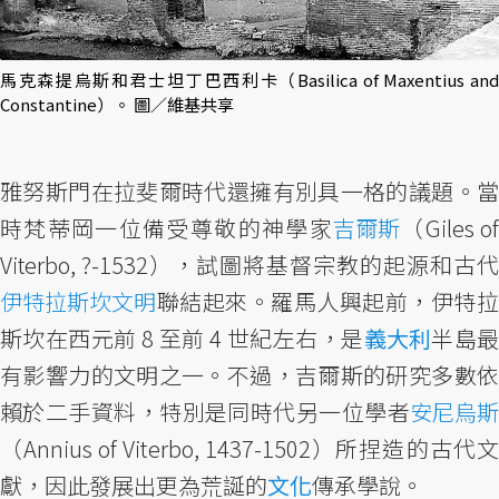
馬克森提烏斯和君士坦丁巴西利卡（Basilica of Maxentius and
Constantine）。 圖／維基共享
雅努斯門在拉斐爾時代還擁有別具一格的議題。當
時梵蒂岡一位備受尊敬的神學家
吉爾斯
（Giles o
Viterbo, ?-1532），試圖將基督宗教的起源和古代
伊特拉斯坎文明
聯結起來。羅馬人興起前，伊特拉
斯坎在西元前 8 至前 4 世紀左右，是
義大利
半島
有影響力的文明之一。不過，吉爾斯的研究多數依
賴於二手資料，特別是同時代另一位學者
安尼烏斯
（Annius of Viterbo, 1437-1502）所捏造的古代文
獻，因此發展出更為荒誕的
文化
傳承學說。