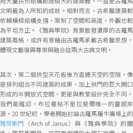
用大量拱形結構創造碩大的建築體，一直是古羅馬
文明最為人所知的成就。相對而言，古希臘建築較
依賴橫樑結構支撐，限制了空間和高度，外觀也較
為平坦方正。《雅典學院》背景散發濃厚的古羅馬
建築風格，或許有意藉由古羅馬承載古希臘思想，
體現文藝復興尊崇與融合這兩大古典文明。
其次，第二個拱型天花板後方直通天空的空隙，像
是排列組合不同建築的成果，加上拱門的巨大開口
形成的半開放式空間，更是與教堂設計完全不同。
我們能確認，布拉曼帖不是拉斐爾唯一的靈感來
源。20 世紀初，學者開始討論古羅馬屠牛廣場上的
雅努斯門
（Arch of Janus）與《雅典學院》的關