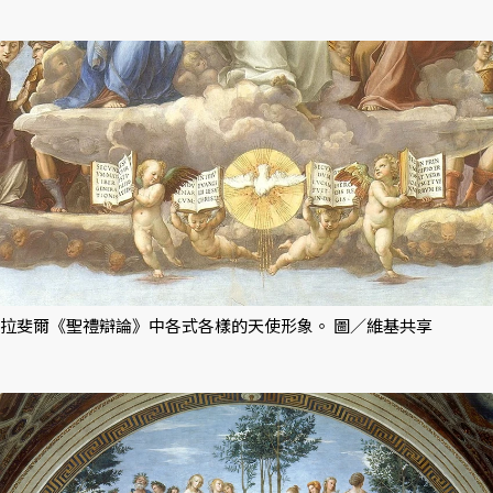
拉斐爾《聖禮辯論》中各式各樣的天使形象。 圖／維基共享