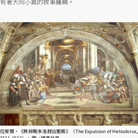
有著大同小異的敘事邏輯。
拉斐爾，《將赫略多洛趕出聖殿》（The Expulsion of Heliodorus,
1511-1512）。 圖／維基共享