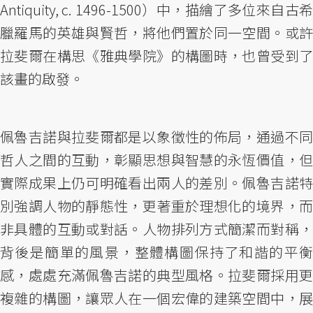
Antiquity, c. 1496-1500）中，描繪了多位來自古希
臘羅馬的英雄與賢哲，將他們置於同一空間。或許
拉斐爾在構思《雅典學院》的構圖時，也曾受到了
該畫的啟發。
佩魯吉諾與拉斐爾都是以象徵性的佈局，通過不同
哲人之間的互動，彰顯思想與智慧的永恆價值，但
實際成果上仍可明確看出兩人的差別。佩魯吉諾特
別強調人物的靜態性，更著重於理想化的境界，而
非具體的互動或對話。人物排列方式簡潔而對稱，
背後是簡單的風景，整體構圖保持了和諧的平衡
感，處處充滿佩魯吉諾的典型風格。拉斐爾採用更
複雜的構圖，讓眾人在一個宏偉的建築空間中，展