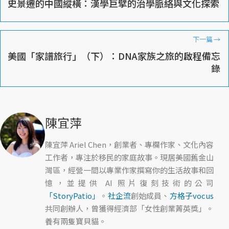
史景遷的中國縱橫：漢學巨擘的治學脈絡與文化探索
下一篇
→
美國「家譜旅行」（下）：DNA家族之旅的啟程備忘
錄
陳宜萍
陳宜萍 Ariel Chen，創業者、專欄作家、文化內容
工作者，專注於移民的家庭故事。現居美國舊金山
灣區，經營一間以專業作家撰寫你的生活故事和回
憶，並提供 AI 照片復刻技術的公司
「StoryPatio」
。
社企流
創始成員、
方格子vocus
共同創辦人，曾獲得經濟部「女性創業菁英獎」。
養有兩隻寶貝貓。