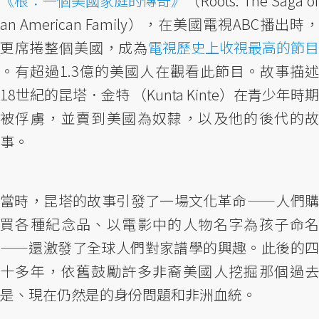
《根：一個美國家庭的傳奇》
（Roots: The Saga of
an American Family​​），在美國電視ABC播出時，
更席捲整個美國，成為
電視歷史上收視最高的節目
。有超過1.3億的美國人在觀看此節目。故事描述
18世紀的昆塔．金特 （Kunta Kinte）在青少年時期
被俘虜，並賣到美國為奴隸，以及他的後代的故
事。
當時，昆塔的故事引發了一場文化革命——人們購
買各種紀念品、以電影中的人物名字為孩子命名
——還激發了全球人們對家譜學的興趣。此後的四
十多年，依舊鼓勵許多非裔美國人挖掘那個過去
是、現在仍然是的身份問題和非洲血統。