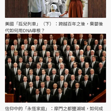
美國「孤兒列車」（下）：跨越百年之後，棄嬰後
代如何用DNA尋根？
信仰中的「永恆家庭」：摩門之都鹽湖城，如何成