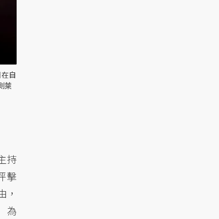
日在自
測萊
主持
，抨擊
由，
」為