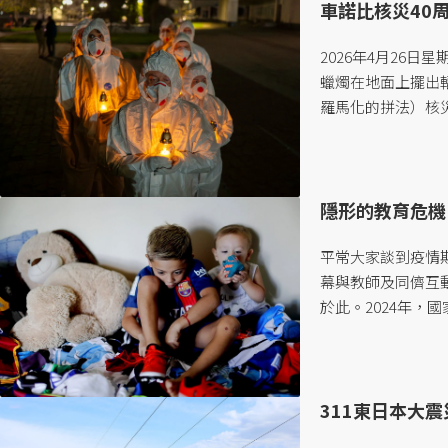
師資培育中心講師鍾
車諾比核災40
2026年4月26日
蠟燭在地面上擺出輻射
羅馬化的拼法）核
為車諾比核災喪生、
隱形的教育危機
平常大家談到疫情
幕與教師及同儕互
於此。2024年，
示，這群在疫情期間
311東日本大