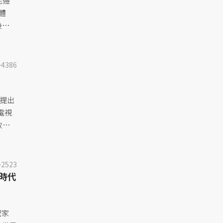
民遵
體
後，南
00位
4386
府提出
電視
政府
預算
削減
府撥
2523
握在
時代
聖家