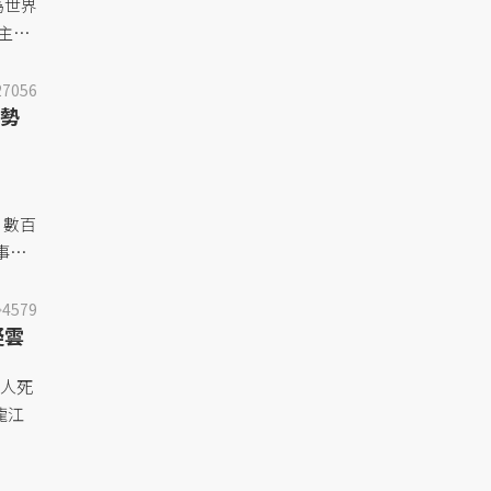
為世界
主持
所設
累積
27056
勢
面與裝
行，數百
事下
，便
年，將
4579
疑雲
2人死
龍江