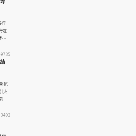
等
項行
府加
案商
，然
ign
9735
結
府對智
對等
判發
身抗
引火
遺
年來
藏人接
13492
樣的
..