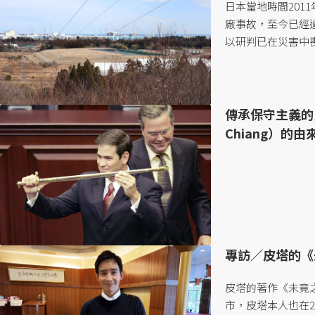
日本當地時間201
廠事故，至今已經過
以研判已在災害中
亡。...
傳承保守主義的
Chiang）的由
專訪／皮塔的《
皮塔的著作《未竟之路》
市，皮塔本人也在