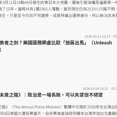
1年3月11日14點46分發生的東日本大地震，隨後引發海嘯及福島第一
了15年。當時共有1萬5901人罹難，直到現在仍有2519人行蹤不明
喪生，只是至今仍找不到遺骨、或是辨識出遺骨身份，所以無法改為
2026-03-11 12:13
勇者之劍？美國國務卿盧比歐「放蔣出馬」（Unleash
來
2026-03-04 16:21
未竟之路》：政治是一場長跑，可以失望但不絕望
（The Almost Prime Minister）繁體中文版於2026年在台灣
2月8日泰國大選投票當天，投完票後直接搭飛機來台灣參加台北書展