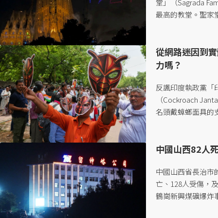
堂」（Sagrada
最高的教堂。聖家堂
彌撒、為新塔落成祈福
計，其複雜結構與
從網路迷因到實
144年的時間，
飾工程，預計「真正
力嗎？
反諷印度執政黨「印度人
（Cockroach 
名頭戴蟑螂面具的
台。以「為懶人與
已在社群媒體Ins
中國山西82人
抗議浪潮從網路延燒
中國山西省長治市的
亡、128人受傷，
鶴崗新興煤礦爆炸事