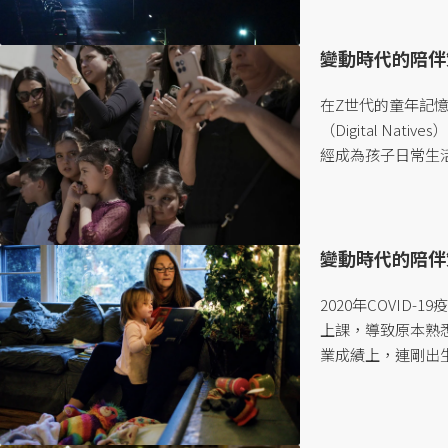
變動時代的陪伴
在Z世代的童年記
（Digital N
經成為孩子日常生
確保幼小的孩子健
師鍾欣穎，一起拆解
結： 以下內容
變動時代的陪伴
2020年COVI
上課，導致原本熟
業成績上，連剛出
著落後於疫情前的
意間錯過了什麼？
發現自己的孩子發