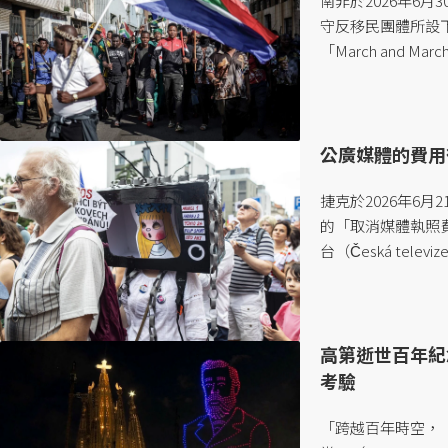
南非於2026年6
守反移民團體所設下
「March and
非社會近期已發生多
移民離境，其中大多
公廣媒體的費用
捷克於2026年6月
的「取消媒體執照
台（Česká tel
在2026年6月1
直接撥款給公共媒
支出的困境，因此
款的改革，看似是
高第逝世百年紀
政府手中，未來恐怕
考驗
「跨越百年時空，『