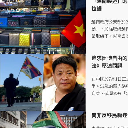
「越南製造」的
拉鋸
越南政府公安部於2
動」，加強取締越
嚴取締下，越南公安
品價值則高達143
而自美國於2026年
追求圖博自由的
Country）名
慧財產權問題的處理
法》壓迫問題
關稅的「解放日」（L
展，使越南政府不敢大
在中國於7月1日
爭。52歲的藏人
自焚、拋灑寫有「Ch
言，表達捍衛藏人
壓迫少數民族的政策
南非反移民驅逐
連採取自焚的非常
「捨身」行動？背後