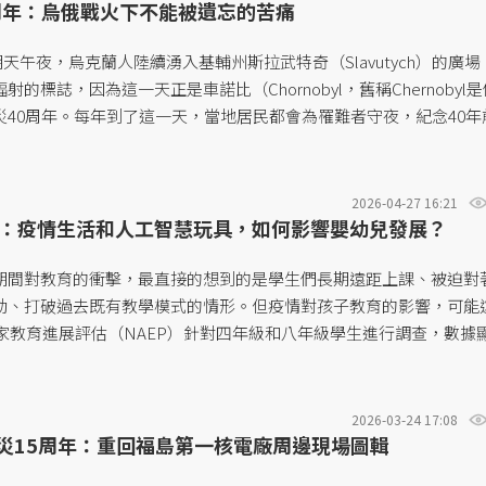
欣穎，拆解疫情封鎖對幼兒早期發展的影響，以及家長的因應策略。.
周年：烏俄戰火下不能被遺忘的苦痛
星期天午夜，烏克蘭人陸續湧入基輔州斯拉武特奇（Slavutych）的廣場
的標誌，因為這一天正是車諾比（Chornobyl，舊稱Chernobyl
災40周年。每年到了這一天，當地居民都會為罹難者守夜，紀念40年
或是因此飽受病痛之苦或有家歸不得的人們。...
2026-04-27 16:21
：疫情生活和人工智慧玩具，如何影響嬰幼兒發展？
期間對教育的衝擊，最直接的想到的是學生們長期遠距上課、被迫對
動、打破過去既有教學模式的情形。但疫情對孩子教育的影響，可能
國家教育進展評估（NAEP）針對四年級和八年級學生進行調查，數據
的小學生，在疫情後的閱讀成績持續下滑。...
2026-03-24 17:08
震災15周年：重回福島第一核電廠周邊現場圖輯