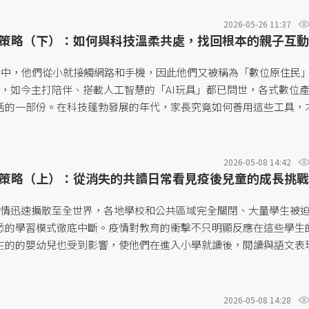
2026-05-26 11:37
策略（下）：如何與科技溫柔共處，找回根本的親子互動
憶中，他們從小就接觸網路和手機，因此他們又被稱為「數位原住民
atives），如今主打陪伴、搭載人工智慧的「AI玩具」都已問世，各式數位
活的一部份。在科技蓬勃發展的年代，家長究竟如何善用這些工具，
康安全地吸收新資訊？讓本集重磅廣播邀請國立清華大學師資培育中
科技對幼兒發展的影響，並為家長提供具體的「陪伴策略」。 收聽連
中「Q」為提問編輯牧宜、「A」為鍾欣穎講師。...
2026-05-08 14:42
策略（上）：從消失的共讀日常看見疫後兒童的成長挑戰
D-19疫情迅速擴散至全世界，各地學校和公共區域完全關閉、大量學生被
悉的學習模式徹底中斷。疫情對教育的衝擊不只明顯反應在這些學生
生的的嬰幼兒也受到影響，使他們在進入小學就讀後，閱讀與語文表
同齡孩子。 疫情對孩子的影響比預期深遠，疫情期間年幼的孩子們，
戴著口罩除了會影響幼兒語言發展，會情緒辨識能力有影響嗎？如果
展明顯落後，該如何透過協助孩子成長？本集重磅廣播邀請國立清華
2026-05-08 14:28