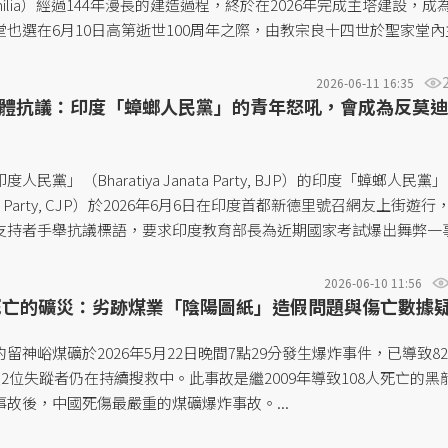
 Família）經過144年漫長的建造過程，終於在2026年完成主塔建設，成
也選在6月10日高第逝世100周年之際，由教宗良十四世於聖家堂內
。聖家堂是由19世紀加泰隆尼亞的建築師高第（Antoni Gaudí）
浩大工程，終其一生未能親手完成建設；後世持續接力建造，至今已
2026-06-11 16:35
體抗議：印度「蟑螂人民黨」的青年怒吼，會成為反莫迪
為世界建設時間最長久的教堂。不過目前主塔完成後，還有其他建築立
的全部完工」還需要再10年左右的時間。...
民黨」（Bharatiya Janata Party, BJP）的印度「蟑螂人民黨」
Janta Party, CJP）於2026年6月6日在印度首都新德里號召網友上街遊
支持者手舉抗議標語，要求印度教育部長為近期國家考試爆出舞弊一
失業者發聲」為宗旨的網路諷刺帳號「蟑螂人民黨」成立不到一個月
tagram吸引超過2000萬人次訂閱，正快速串連起對政府不滿的印度青
2026-06-10 11:56
死亡的礦災：劣跡煤業「陰陽圖紙」造假問題與傷亡數據
到實體世界。...
留神峪煤礦於2026年5月22日晚間7點29分發生爆炸事件，已導致8
及2位失蹤者仍在持續搜救中。此事故是繼2009年導致108人死亡的黑
故後，中國死傷最嚴重的煤礦爆炸事故。...