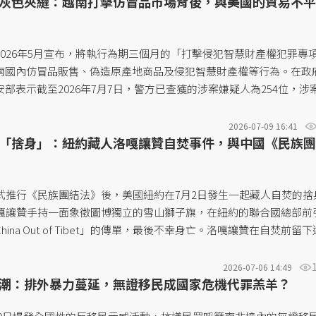
灰色夾縫：越南打擊仿冒品市場背後，與美國的貿易不平
026年5月宣布，將執行為期三個月的「打擊侵犯智慧財產權犯罪專
南國內仿冒品販售、偽造原產地商品及侵犯智慧財產權等行為。在政
部表示截至2026年7月7日，警方已查獲的涉案嫌疑人為254位，涉
4億越南盾（約1.74億台幣）。過去越南政府也曾多次調查仿冒品販售
4月將越南列入嚴重侵犯智慧財產權的「優先指定國家」（Priority Fore
2026-07-09 16:41
「捨身」：紐約藏人洛嘎讓贊自焚事件，與中國《民族團
單後，越南政府即面臨龐大的「打假」壓力。而在打假問題背後，越南政
與回應，更可能進一步牽動美國總統川普於2025年4月2日推動全球
iberation Day）以來，美國和越南之間微妙的雙邊貿易及關稅談
意。...
正式推行《民族團結法》後，美國紐約在7月2日發生一起藏人自焚的捨
洛嘎讓贊手持一面象徵圖博獨立的雪山獅子旗，在紐約的聯合國總部前
ina Out of Tibet」的傳單，最後不幸身亡。洛嘎讓贊在自焚前留下
自由、爭取圖博獨立的願望，認為中國《民族團結法》將會讓中國長
更加嚴厲。自焚事件引起國際的關注，這也是繼2009年到2012年
2026-07-06 14:49
潮：排外暴力蔓延，無證移民成國家危機代罪羔羊？
手段抗爭以來，罕見發生於美國境內的案例。為何洛嘎讓贊會採取這
涉及的佛教觀念為何？而中國推行《民族團結法》，又有哪些問題？.