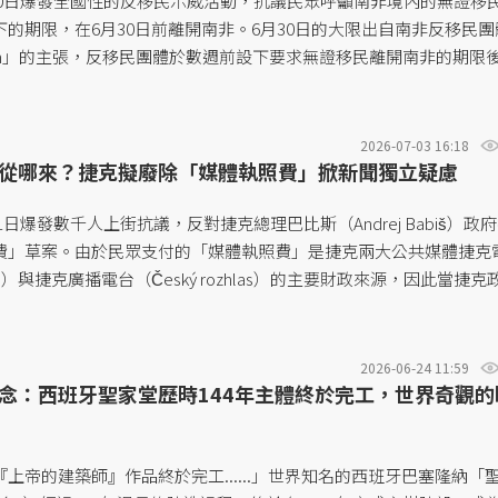
月30日爆發全國性的反移民示威活動，抗議民眾呼籲南非境內的無證移
的期限，在6月30日前離開南非。6月30日的大限出自南非反移民團
 March」的主張，反移民團體於數週前設下要求無證移民離開南非的期限
起民眾遭恐嚇、毆打的暴力事件。據南非警方表示，目前已有約250
數移民來自非洲國家。...
2026-07-03 16:18
從哪來？捷克擬廢除「媒體執照費」掀新聞獨立疑慮
21日爆發數千人上街抗議，反對捷克總理巴比斯（Andrej Babiš）政
費」草案。由於民眾支付的「媒體執照費」是捷克兩大公共媒體捷克
evize）與捷克廣播電台（Český rozhlas）的主要財政來源，因此當捷克
5日通過法律草案，取消向捷克各家戶收取的「媒體執照費」，改以政府
體，引起公共媒體從業人員反彈。捷克公廣媒體近年來也面臨裁員以
從2025年開始調漲媒體執照費。然而捷克政府擬廢除執照費、改由政
2026-06-24 11:59
由政府出錢維持經營的美意，卻使得民眾擔憂，若公共媒體的財政掌
念：西班牙聖家堂歷時144年主體終於完工，世界奇觀的
有政治干預媒體的疑慮。...
上帝的建築師』作品終於完工......」世界知名的西班牙巴塞隆納「