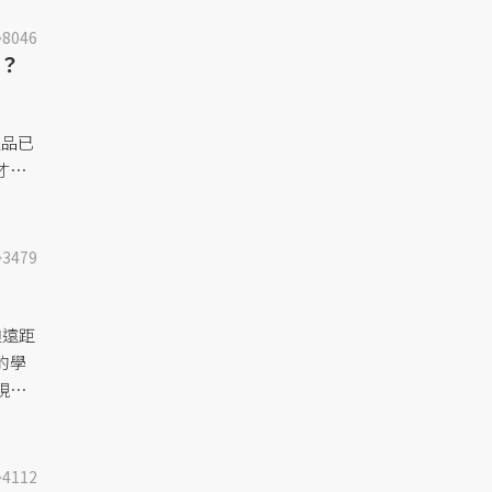
8046
？
」
產品已
才能
心講
3479
迫遠距
的學
現顯
在無
家長
大學
4112