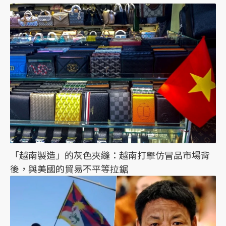
「越南製造」的灰色夾縫：越南打擊仿冒品市場背
後，與美國的貿易不平等拉鋸