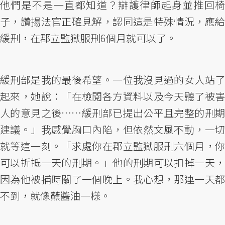
他們是不是一直都知道？辯護律師起身並推回椅
子，讚揚法官正確見解，認同這是特殊情況，應給
緩刑，在郡立監獄服刑6個月就可以了。
緩刑部是我的最後希望。一位我沒見過的女人站了
起來，她說：「在檢閱各方資料以及今天聽了被害
人的意見之後……緩刑部已提出公平且完整的刑期
建議。」我感覺胸口內陷，但依然文風不動，一切
就等這一刻。「求處你在郡立監獄服刑六個月，你
可以折抵一天的刑期。」他的刑期可以扣掉一天，
因為他被捕時關了一個晚上。我心想，那連一天都
不到，就像蘸醬油一樣。