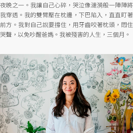
夜晚之一。我讓自己心碎，哭泣像漣漪般一陣陣將
我穿透。我的雙臂壓在枕邊，下巴陷入，直直盯著
前方。我對自己說要撐住，用牙齒咬著枕頭，悶住
哭聲，以免吵醒爸媽。我被殘害的人生，三個月。