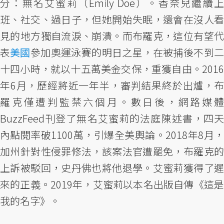
分：無名艾蜜莉（Emily Doe）。香奈兒繼續上
班、社交、過日子，但她開始失眠，還會在沒人看
見的地方獨自流淚、崩潰。而布羅克，這位有望代
表
美國
參加奧運泳賽的明日之星，在被捕後不到
十四小時，就以十五萬美金交保，重獲自由。2016
年6月，歷經將近一年半，審判結果終於出爐，布
羅克僅遭判監禁六個月。數日後，網路媒體
BuzzFeed刊登了無名艾蜜莉的法庭陳述書，四天
內點閱率破1100萬，引爆全美輿論。2018年8月，
加州針對性侵罪修法，該案法官遭罷免，布羅克的
上訴被駁回，史丹佛也將他退學。艾蜜莉獲得了遲
來的正義。2019年，艾蜜莉以本名出版自傳《這是
我的名字》。