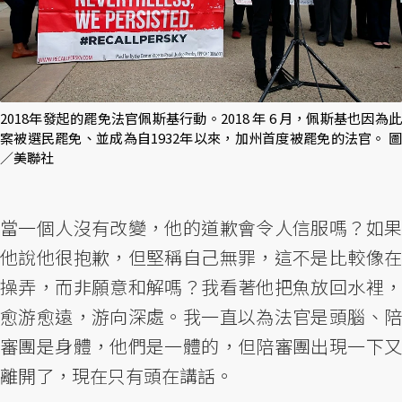
2018年發起的罷免法官佩斯基行動。2018 年 6 月，佩斯基也因為此
案被選民罷免、並成為自1932年以來，加州首度被罷免的法官。 圖
／美聯社
當一個人沒有改變，他的道歉會令人信服嗎？如果
他說他很抱歉，但堅稱自己無罪，這不是比較像在
操弄，而非願意和解嗎？我看著他把魚放回水裡，
愈游愈遠，游向深處。我一直以為法官是頭腦、陪
審團是身體，他們是一體的，但陪審團出現一下又
離開了，現在只有頭在講話。