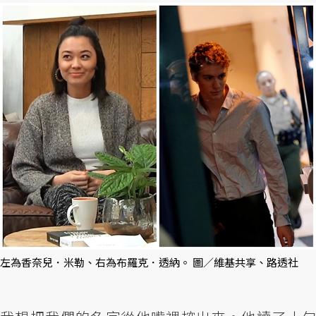
左為香奈兒．米勒、右為布羅克．透納。 圖／維基共享、路透社