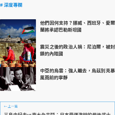
# 深度專欄
他們因何支持？挪威、西班牙、愛爾
蘭將承認巴勒斯坦國
震災之後的政治人禍：尼泊爾，被封
鎖的內陸國
中亞的烏雲：強人離去，烏茲別克暴
風雨前的寧靜
←
上一篇
三島由紀夫vs東大全共鬥：日本學運激辯的最後武士