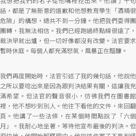
我想把我們的名字從他嘴裡挖出來。他讀了十句
話，都是了無新意的道歉和他想教育學生「酒精很
危險」的構想，總共不到一分鐘。他把我們耍得團
團轉，我無法相信。我們已經跑過終點線很遠了，
裁決早就出爐，但一切好像都沒有改變。法官要求
暫時休庭。每個人都充滿怒氣，風暴正在醞釀。
我們再度開始時，法官引述了我的幾句話，他說他
之所以要唸出來是因為跟判決結果有關，這讓我充
滿希望。但法官的聲音很小，彷彿我們在圖書館
裡，他不想吵到別人。他往下看他的文件，來回翻
頁。他講了一些法條，在某個時間點說了「六個
月」。我耐心地坐著，等待他宣布最後的判決。但
很快地，他開始解釋理由。他說這件案子不能判緩