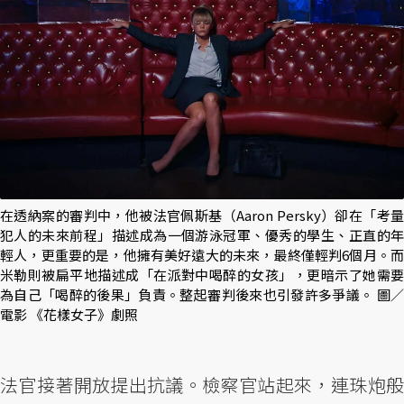
在透納案的審判中，他被法官佩斯基（Aaron Persky）卻在「考量
犯人的未來前程」描述成為一個游泳冠軍、優秀的學生、正直的年
輕人，更重要的是，他擁有美好遠大的未來，最終僅輕判6個月。而
米勒則被扁平地描述成「在派對中喝醉的女孩」，更暗示了她需要
為自己「喝醉的後果」負責。整起審判後來也引發許多爭議。 圖／
電影 《花樣女子》劇照
法官接著開放提出抗議。檢察官站起來，連珠炮般