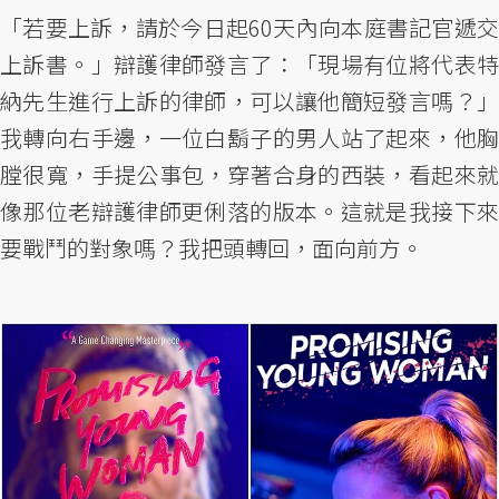
「若要上訴，請於今日起60天內向本庭書記官遞交
上訴書。」辯護律師發言了：「現場有位將代表特
納先生進行上訴的律師，可以讓他簡短發言嗎？」
我轉向右手邊，一位白鬍子的男人站了起來，他胸
膛很寬，手提公事包，穿著合身的西裝，看起來就
像那位老辯護律師更俐落的版本。這就是我接下來
要戰鬥的對象嗎？我把頭轉回，面向前方。