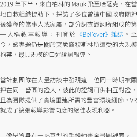
2019 年下半，來自柏林的 Mauk 飛至哈薩克，在當
地自救組織協助下，採訪了多位曾遭中國政府關押
後獲釋的當事人或家屬，部分調查證詞所組成的第
一人稱敘事報導，刊登於
《Believer》雜誌
。
今，該專題仍是關於突厥裔穆斯林所遭受的大規模
拘禁，最具規模的口述證詞報導。
當計劃團隊在大量訪談中發現這三位同一時期被關
押在同一營區的證人，彼此的證詞可供相互對證，
且為團隊提供了實境重建所需的豐富環境細節，VR
就成了擴張報導影響向度的絕佳表現利器。
「像是置身在一幅巨型的手繪動畫全景圖裡面，」