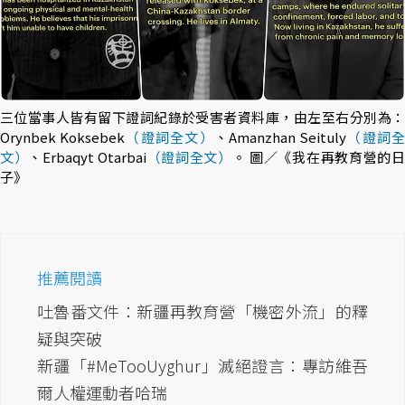
三位當事人皆有留下證詞紀錄於受害者資料庫，由左至右分別為：
Orynbek Koksebek
（證詞全文）
、Amanzhan Seituly
（證詞
文）
、Erbaqyt Otarbai
（證詞全文）
。 圖／《我在再教育營的
子》
推薦閱讀
吐魯番文件：新疆再教育營「機密外流」的釋
疑與突破
新疆「#MeTooUyghur」滅絕證言：專訪維吾
爾人權運動者哈瑞