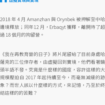
2018 年 4 月 Amanzhan 與 Orynbek 被押解至中哈
邊境釋放；同年12 月，Erbaqyt 獲釋，離開待了超
過 18 個月的拘留營。
《我在再教育營的日子》將片尾留給了目前身處哈
薩克的三位倖存者，由虛擬回到實境，他們看著鏡
頭半語不發。究竟是什麼樣的國度，容許這樣的大
規模壓迫自 2017 年起持續至今，而毫無減緩的跡
象？而世人該以什麼樣的方式，來記憶，乃至於終
結這樣的的苦難？