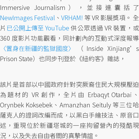
Immersive Journalism），並接連囊括了
NewImages Festival
、
VRHAM!
等 VR 影展獎項。 
片
已公開上傳至 YouTube
供公眾透過 VR 裝置，
360 度影片功能觀看，同計劃內的互動式深度報導
〈置身在新疆的監獄國度〉
（Inside Xinjiang’s
Prison State）也同步刊登於《紐約客》雜誌，
該片是首部以中國政府針對突厥裔住民大規模壓迫
為題材的 VR 創作，全片由 Erbaqyt Otarbai、
Orynbek Koksebek、Amanzhan Seituly 等三位哈
薩克人的證詞改編而成，以黑白手繪技法、原音口
述，重現位於新疆塔城的一座拘留營內的殘酷現
況，以及失去自由者間的真摯情誼。