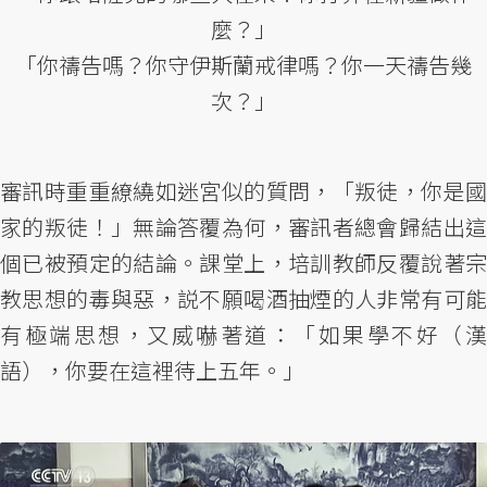
麼？」
「你禱告嗎？你守伊斯蘭戒律嗎？你一天禱告幾
次？」
審訊時重重繚繞如迷宮似的質問，「叛徒，你是國
家的叛徒！」無論答覆為何，審訊者總會歸結出這
個已被預定的結論。課堂上，培訓教師反覆說著宗
教思想的毒與惡，説不願喝酒抽煙的人非常有可能
有極端思想，又威嚇著道：「如果學不好（漢
語），你要在這裡待上五年。」