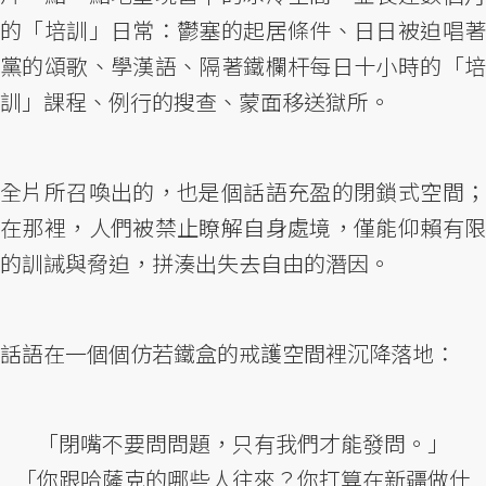
的「培訓」日常：鬱塞的起居條件、日日被迫唱著
黨的頌歌、學漢語、隔著鐵欄杆每日十小時的「培
訓」課程、例行的搜查、蒙面移送獄所。
全片所召喚出的，也是個話語充盈的閉鎖式空間；
在那裡，人們被禁止瞭解自身處境，僅能仰賴有限
的訓誡與脅迫，拼湊出失去自由的潛因。
話語在一個個仿若鐵盒的戒護空間裡沉降落地：
「閉嘴不要問問題，只有我們才能發問。」
「你跟哈薩克的哪些人往來？你打算在新疆做什