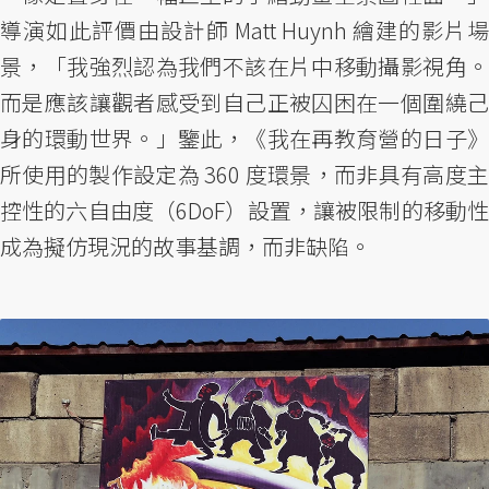
導演如此評價由設計師 Matt Huynh 繪建的影片場
景，「我強烈認為我們不該在片中移動攝影視角。
而是應該讓觀者感受到自己正被囚困在一個圍繞己
身的環動世界。」鑒此，《我在再教育營的日子》
所使用的製作設定為 360 度環景，而非具有高度主
控性的六自由度（6DoF）設置，讓被限制的移動性
成為擬仿現況的故事基調，而非缺陷。