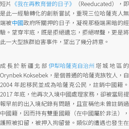
短片
《我在再教育營的日子》
（Reeducated），即
是此一經驗轉化的創新嘗試，重現三位哈薩克人無
端被
中國
政府所關押的日子，凝視那極端黑暗的
驗。望穿牢底，既是拒絕遺忘，拒絕噤聲，更是將
此一大型族群迫害事件，望出了幾分詩意。
成長於新疆北部
伊犁哈薩克自治州
塔城地區的
Orynbek Koksebek，是個普通的哈薩克族牧人，自
2004 年起移民並成為哈薩克公民，註銷中國籍。
2017 年底，他再次入境中國處理家務，卻被當局提
報早前的出入境紀錄有問題，且宣稱他未曾註銷過
中國籍，因而持有雙重國籍（在中國屬於非法），
護照被扣留，被押入拘留營。類似的遭遇也發生在