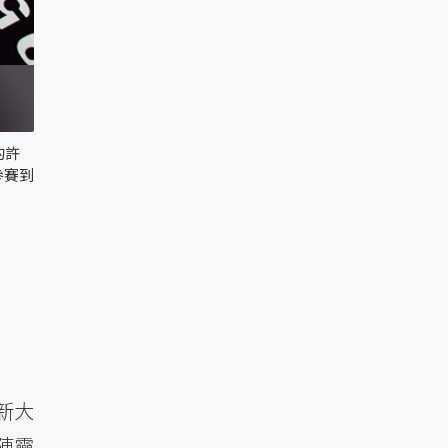
的許
參賽到
新大
陳靈