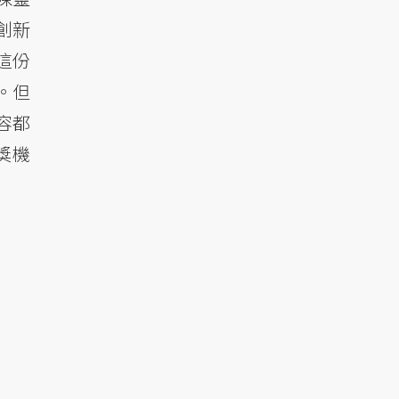
創新
這份
。但
容都
獎機