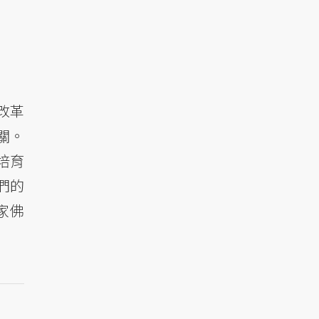
改革
關。
培育
們的
家佛