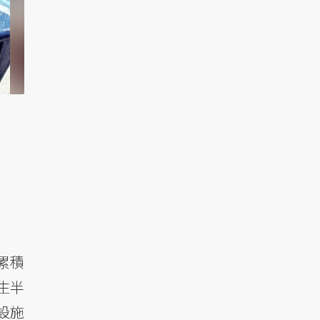
累積
生半
設施