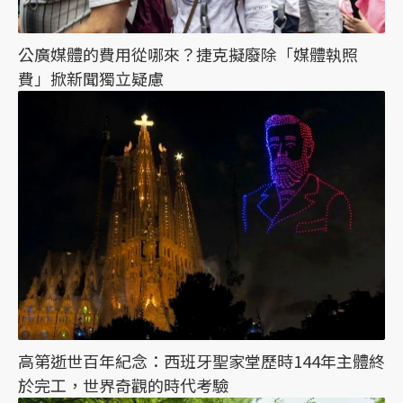
公廣媒體的費用從哪來？捷克擬廢除「媒體執照
費」掀新聞獨立疑慮
高第逝世百年紀念：西班牙聖家堂歷時144年主體終
於完工，世界奇觀的時代考驗