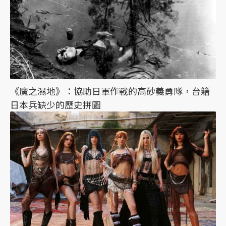
《魔之濕地》：協助日軍作戰的高砂義勇隊，台籍
日本兵缺少的歷史拼圖