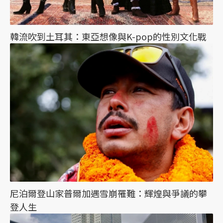
韓流吹到土耳其：東亞想像與K-pop的性別文化戰
尼泊爾登山家普爾加遇雪崩罹難：輝煌與爭議的攀
登人生