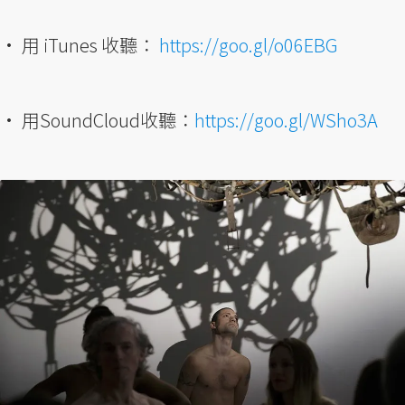
• 用 iTunes 收聽：
https://goo.gl/o06EBG
• 用SoundCloud收聽：
https://goo.gl/WSho3A