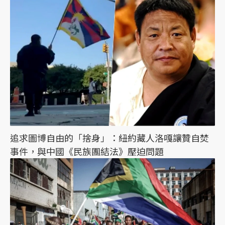
追求圖博自由的「捨身」：紐約藏人洛嘎讓贊自焚
事件，與中國《民族團結法》壓迫問題