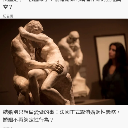
空？
紀若帆
結婚別只想做愛做的事：法國正式取消婚姻性義務，
婚姻不再綁定性行為？