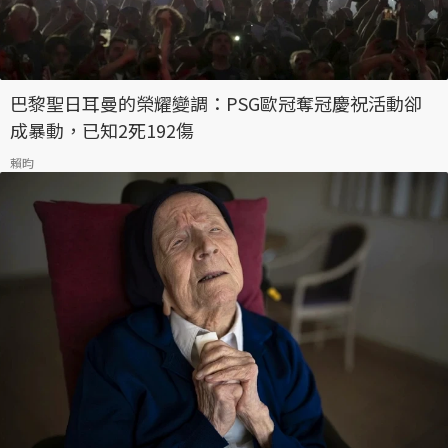
巴黎聖日耳曼的榮耀變調：PSG歐冠奪冠慶祝活動卻
成暴動，已知2死192傷
賴昀