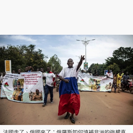
法國走了、俄國來了：俄羅斯如何填補非洲的強權真