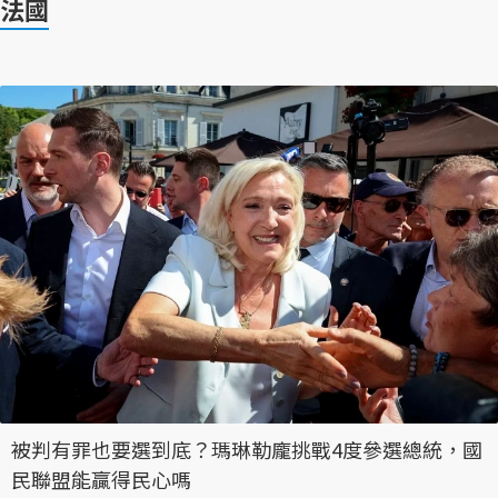
法國
被判有罪也要選到底？瑪琳勒龐挑戰4度參選總統，國
民聯盟能贏得民心嗎