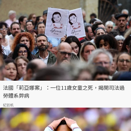
法國「莉亞娜案」：一位11歲女童之死，揭開司法過
勞體系弊病
紀若帆