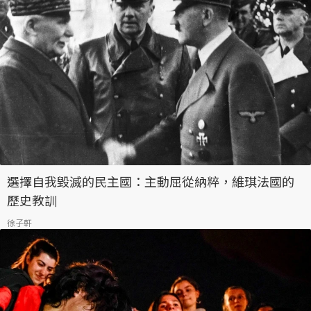
選擇自我毀滅的民主國：主動屈從納粹，維琪法國的
歷史教訓
徐子軒