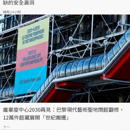
缺的安全漏洞
轉角24小時
龐畢度中心2030再見：巴黎現代藝術聖地閉館翻修，
12萬件館藏展開「世紀搬遷」
十一