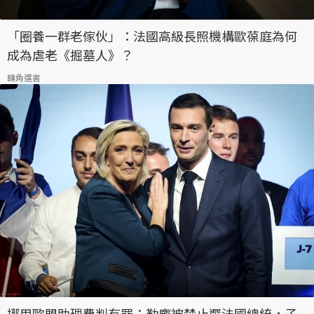
「圈養一群老傢伙」：法國高級長照機構歐葆庭為何
成為虐老《掘墓人》？
轉角選書
挪用歐盟助理費判有罪：勒龐被禁止選法國總統，子