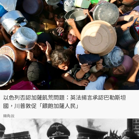
以色列否認加薩飢荒問題：英法揚言承認巴勒斯坦
國，川普敦促「餵飽加薩人民」
轉角說