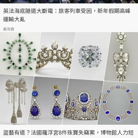
英法海底隧道大斷電：旅客列車受困，新年假期高峰
運輸大亂
吳宗霖
盜藝有道？法國羅浮宮8件珠寶失竊案，博物館人力短