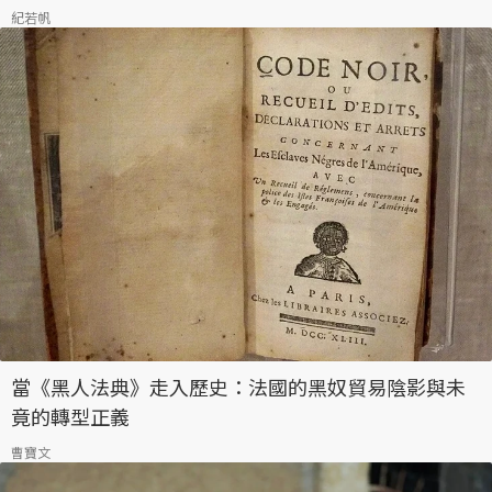
紀若帆
當《黑人法典》走入歷史：法國的黑奴貿易陰影與未
竟的轉型正義
曹寶文