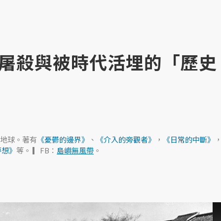
屠殺與被時代活埋的「歷史
地球。著有
《憂鬱的邊界》
、
《介入的旁觀者》
，
《日常的中斷》
夢想》
等。 ▎FB：
島嶼無風帶
。