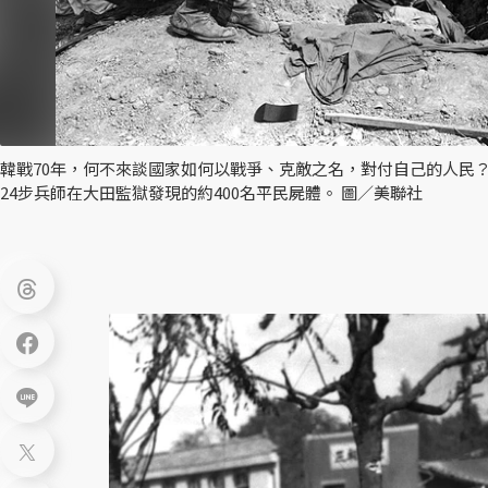
韓戰70年，何不來談國家如何以戰爭、克敵之名，對付自己的人民？圖為
24步兵師在大田監獄發現的約400名平民屍體。 圖／美聯社