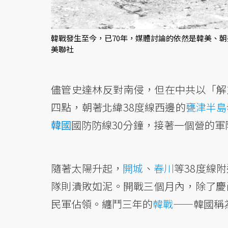
韓戰發生至今，已70年，媒體討論的依然是韓美、
美聯社
儘管史達林反對南侵，但在中共以「解放
四點，朝著北緯38度線西邊的
甕津半島
韓國
國防防線30分鐘，接著一個營的
隨著太陽升起，
開城
、
春川
等38度線
隊則潰敗如泥。開戰三個月內，除了慶
民軍佔領。纏鬥三年的
韓戰
——韓國稱