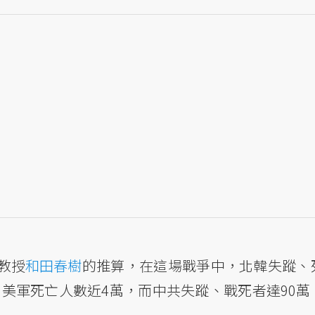
教授
和田春樹
的推算，在這場戰爭中，北韓失蹤、
萬；美軍死亡人數近4萬，而中共失蹤、戰死者達90萬