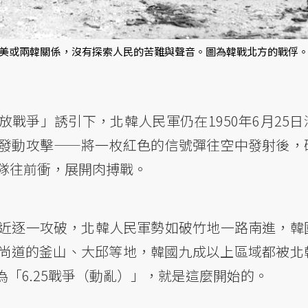
朝美或兩韓關係，沒有探索人民的苦難與聲音。圖為韓戰北方的戰俘。
戰爭」誘引下，北韓人民軍仍在1950年6月25日
發動攻擊——將一枚紅色的信號彈往空中發射後，
軍隊往前衝，展開肉搏戰。
附近逐一攻破，北韓人民軍勢如破竹地一路南進，韓
尚道的釜山、大邱等地，韓國九成以上區域都被北
為「6.25戰爭（動亂）」，就是這麼開始的。