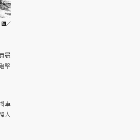
 圖／
清晨
砲擊
國軍
韓人