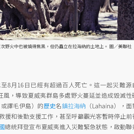
次野火中也被燒得焦黑，但仍矗立在拉海納的土地上。 圖／美聯社
截至8月16日已經有超過百人死亡。這一起災難源
所帶來的狂風，導致夏威夷群島多處野火蔓延並造成毀滅性破
，或譯毛伊島）的
歷史
名
鎮拉海納
（Lahaina），
救援和後勤支援工作，甚至呼籲觀光客暫時停止前
國
總統拜登宣布夏威夷進入災難緊急狀態，啟動聯