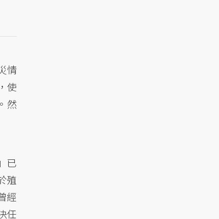
的災情
，使
。然
」已
於殖
曾經
決任