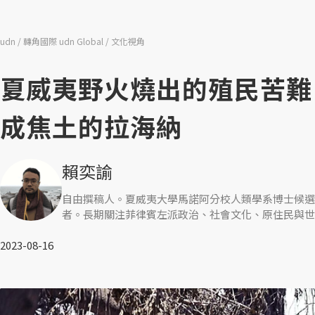
udn
轉角國際 udn Global
文化視角
夏威夷野火燒出的殖民苦難
成焦土的拉海納
賴奕諭
自由撰稿人。夏威夷大學馬諾阿分校人類學系博士候選
者。長期關注菲律賓左派政治、社會文化、原住民與世
2023-08-16