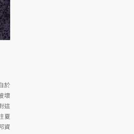
自於
壞​​
面對這
往夏
邦資