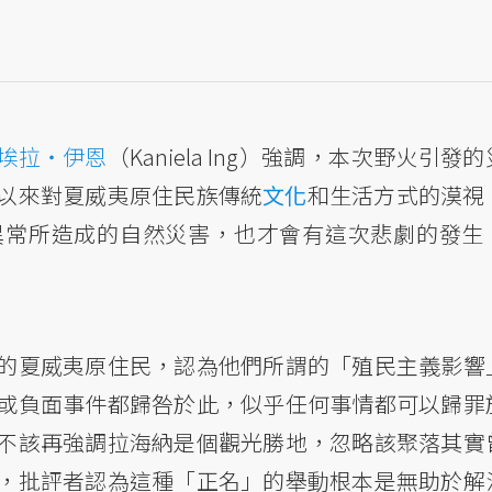
埃拉・伊恩
（Kaniela Ing）強調，本次野火引發
以來對夏威夷原住民族傳統
文化
和生活方式的漠視
異常所造成的自然災害，也才會有這次悲劇的發生
的夏威夷原住民，認為他們所謂的「殖民主義影響
或負面事件都歸咎於此，似乎任何事情都可以歸罪
不該再強調拉海納是個觀光勝地，忽略該聚落其實
，批評者認為這種「正名」的舉動根本是無助於解