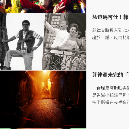
格，小馬可仕的崛起
恁爸馬可仕！菲
菲律賓將投入到20
趨於平緩，反倒持續
菲律賓未完的「
「食屍鬼阿斯旺與獵
是告誡小孩該早睡
多半選擇在夜裡進
在馬尼拉貧民窟街
獵殺他們的親友以
夢。...