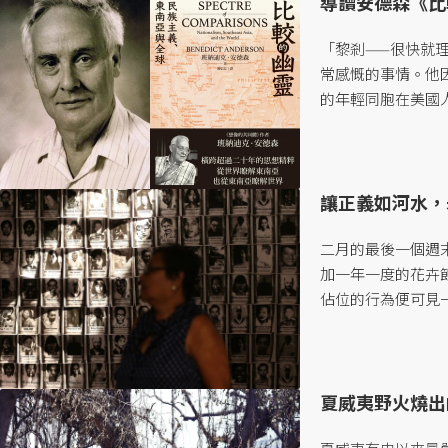
導讀安德森《比
「黎剎——很快就
常感慨的事情。他
的年輕同胞在美國
在相同的高度，以
這正是民族主義的起
讓正義如河水，
二月的最後一個週
加一年一度的花卉節
佔位的行為便可見
幾天其實也正好是菲律
現任總統小馬可仕
然。...
夏威夷野火燒出