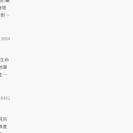
自於颶
​​
面對這
前往
動聯
13884
的生命
她筆
主政
了傳
8492
見到
樂產