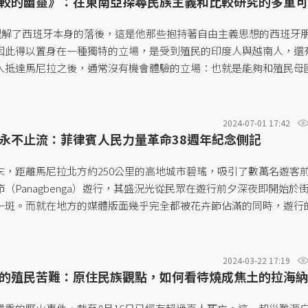
較的幽靈》：在東南亞探尋民族主義和比較研究的多重可
理解了西班牙本身的落後，這是他那些抱持著自由主義思想的西班牙
因此得以置身在一種獨特的立場，是受到殖民的印度人與越南人，還
人抵達馬尼拉之後，通常沒有機會體驗的立場：也就是能夠和殖民母
殖民母國在幾個世代以來嘲笑殖民地本土人口的那種姿態嘲笑殖民母
源，因為民族主義就是依靠比較而存在。」...
2024-07-01 17:42
永不止流：菲律賓人民力量革命38週年紀念側記
末，距離馬尼拉北方約250公里的高地城市碧瑤，吸引了數萬名遊客
（Panagbenga）遊行，其盛況光從民眾在遊行前夕深夜即開始於
一斑。而就在地方的媒體版面幾乎完全都被花卉節佔滿的同時，遊行
賓人民力量革命（EDSA Revolution）的38週年紀念。值得一提
於2023年下半年宣布取消該紀念日為國定假日，引發菲國民眾一陣譁
2024-03-22 17:19
的殖民苦難：原住民族觀點，如何看待燒成焦土的拉海納