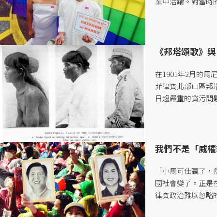
業中活躍。對當時
主教徒組成的社會中
《邦塔頌歌》與
在1901年2月的馬
菲律賓北部山區邦塔
日趨嚴重的貪污問
（Don Francisco M
我們不是「威權
「小馬可仕贏了，然
國社會變了。正是
律賓政治難以忽略
上的選擇看似不再