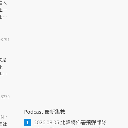
進入
上一
出現
易破
8791
病是
來
也能
18279
Podcast 最新集數
BN，
2026.08.05 北韓將佈署飛彈部隊
國社