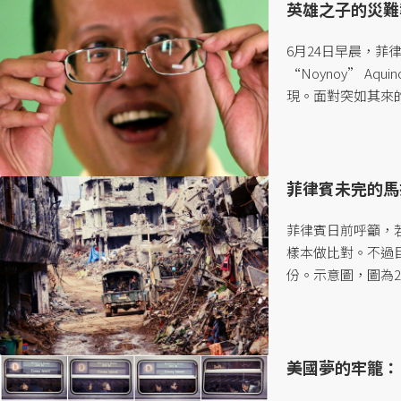
英雄之子的災難
6月24日早晨，菲
“Noynoy” Aq
現。面對突如其來
手式，以此緬懷這
該起手式粉飾艾奎
陣營實際上面對的
變遷中的菲律賓社會
菲律賓未完的馬
菲律賓日前呼籲，若
樣本做比對。不過
份。示意圖，圖為2
美國夢的牢籠：