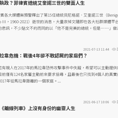
執政？菲律賓總統艾奎諾三世的雙面人生
律賓各大媒體無預警釋出了第15任總統貝尼格諾．艾奎諾三世（Benig
uino III，1960-2021）逝世的消息，大量哀悼文隨即在各大社群媒體平
的悲訊，不少貼文不約而同的以「他不是完美的總統，但是……」做
個才卸任五年便早逝的前總統。與此同時，也有些人批評菲國民眾這
諾就任總統期間的種種弊端，以「死者為大」的說詞不去正視其所隸
挑戰。這也使得這樣的起手式，成為了我們得以進一步認識艾奎諾與
2021-07-13 11:44
的一個起始點。...
拉韋危機：戰後4年卻不敢認屍的家庭們？
有親人在2017年的馬拉韋恐怖攻擊事件中失蹤，希望可以主動提供D
目前僅有124名家屬主動前來要求協尋，且最後也只找到4個人的真實
017年從馬拉韋撤離的一個家庭。...
2021-06-17 10:06
《離線列車》上沒有身份的幽靈人生