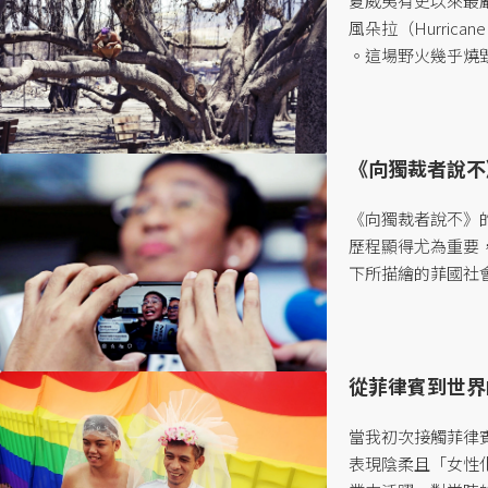
夏威夷有史以來最
風朵拉（Hurric
。這場野火幾乎燒毀
場災難，大批夏威
夏威夷旅遊，以協
邦資金用於救災工作。
《向獨裁者說不
《向獨裁者說不》的
歷程顯得尤為重要
下所描繪的菲國社
權後而獲得較多保
統媒體再現與傳播的
從菲律賓到世界
當我初次接觸菲律
表現陰柔且「女性