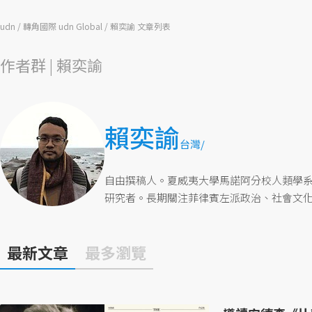
udn
轉角國際 udn Global
賴奕諭 文章列表
作者群 | 賴奕諭
賴奕諭
台灣/
自由撰稿人。夏威夷大學馬諾阿分校人類學
研究者。長期關注菲律賓左派政治、社會文
最新文章
最多瀏覽