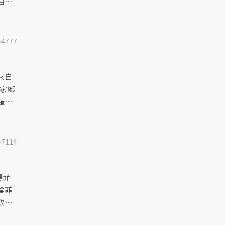
由天
4777
來自
在家鄉
羅
7114
得菲
論菲
政治
風