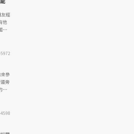
能
朋友經
有他
國站
國——
5972
前來參
街道旁
的這
的是，
4598