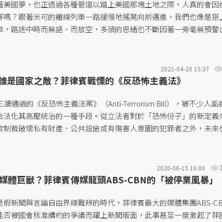
著美國夢，也正透過各種管道以踏上美國那塊土地之際，人真的會因
等嗎？跟著米可的離線列車一路緩慢地搖晃向前邁進，我們也像是搭
車，路途中時而無語、而放空，多頭的思緒也不斷因著一旁毫無預警
結、而重組。或許，我們也能在這趟旅程中，一同思考這究竟是一場
場終究會實現的美夢？...
2021-04-20 15:37
84：誰是國家之敵？菲律賓戰慄的《反恐怖主義法》
通過的《反恐怖主義法案》（Anti-Terrorism Bill），被不少人詬
合法化其高壓統治的一種手段。從立法者對於「恐怖份子」的新定義
欲制裁破壞私有財產、公共設施或有傷害人意圖的犯罪者之外，未來
威的抗議者......
2020-06-15 16:00
媒體巨獸？菲律賓傳媒龍頭ABS-CBN的「被停業風暴」
假新聞與言論自由界線難辨的時代，菲律賓最大的媒體集團ABS-C
能否被國會核准續約的爭議而躍上新聞版面，此事甚至一度激起了菲