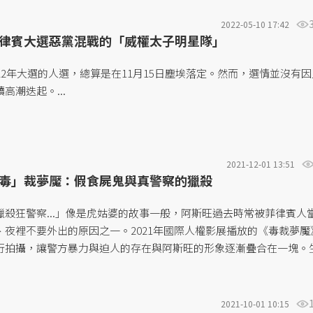
也同樣被認為是一個象徵性的指標。...
2022-05-10 17:42
律賓大選惡黨混戰的「威權太子明星隊」
22年大選的人選，總算是在11月15日塵埃落定。然而，選情並沒有
高潮迭起。...
2021-12-01 13:51
毒」裁夢魘：假食屍鬼與真警察的獵殺
殺狂警察...」像是虎姑婆的故事一般，阿斯旺過去時常被菲律賓人
、夜裡不要外出的原因之一。2021年國際人權影展播放的《毒裁夢魘
行拍攝，讓警方暴力與迫人的存在與阿斯旺的形象逐漸疊合在一塊。
頭的孩童，從此說的不再是阿斯旺的故事，反倒是在夜間出沒的警察
及街坊鄰居。夢魘不再只是想像，而是具體體現在人們日常生活之中
2021-10-01 10:15