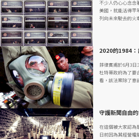
不少人仍心心念念
美國，就能活得平
列向未來駛去的火
的對話與景象而連
滅的白日夢，還是一
2020的19
菲律賓甫於6月3日三讀
杜特蒂政府為了要
看，該法案除了意
循此，直接逮補公開示
守護新聞自由的
在這個被大家認為是
日前因為其經營權