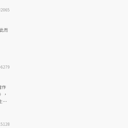
32065
因此而
6279
當作
》，
生活
如何
的噩
15128