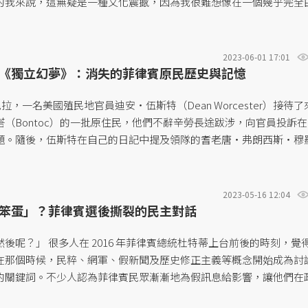
的我來說，這無疑是一種文化震撼，因為我很難想像在一個幾乎完全
，可以這麼輕易的見到這樣的景象。...
2023-06-01 17:01
《獨立幻夢》：消失的菲律賓原民歷史與記憶
尼拉，一名美國殖民地官員迪安・伍斯特（Dean Worcester）接待了
（Bontoc）的一批原住民，他們不辭辛勞長途跋涉，向官員投訴
題。隨後，伍斯特在自己的日記中提及領隊的耆老唐・弗朗西斯・穆
uro）。...
2023-05-16 12:04
笨蛋」？菲律賓選後撕裂的民主對話
後呢？」 很多人在 2016 年菲律賓總統杜特蒂上台前後的時刻，覺
在那個時候，民粹、網軍、假新聞及歷史修正主義等概念開始成為討
的關鍵詞。不少人認為菲律賓民眾漸漸地為假訊息給影響，讓他們在
排拒獨裁、專制的政權。除了杜特蒂高調將法外處決搬上檯面的施政