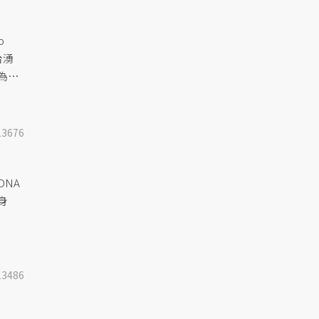
o
台湧
為起
是以
屬的
持續
13676
NA
身
13486