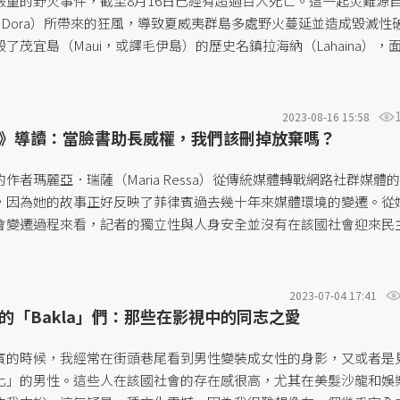
嚴重的野火事件，截至8月16日已經有超過百人死亡。這一起災難源
ane Dora）所帶來的狂風，導致夏威夷群島多處野火蔓延並造成毀滅性破壞
了茂宜島（Maui，或譯毛伊島）的歷史名鎮拉海納（Lahaina），
夷居民自發地參與了救援和後勤支援工作，甚至呼籲觀光客暫時停止
助應對危機。此外，美國總統拜登宣布夏威夷進入災難緊急狀態，啟
...
2023-08-16 15:58
》導讀：當臉書助長威權，我們該刪掉放棄嗎？
作者瑪麗亞．瑞薩（Maria Ressa）從傳統媒體轉戰網路社群媒體
，因為她的故事正好反映了菲律賓過去幾十年來媒體環境的變遷。從
會變遷過程來看，記者的獨立性與人身安全並沒有在該國社會迎來民
障，反而在進入網路時代後更加顛簸艱困；其中，社群媒體不只影響
形式，更直接成為當代政治在資訊戰上競逐的重要場域。...
2023-07-04 17:41
的「Bakla」們：那些在影視中的同志之愛
賓的時候，我經常在街頭巷尾看到男性變裝成女性的身影，又或者是
化」的男性。這些人在該國社會的存在感很高，尤其在美髮沙龍和娛