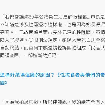
「我們會讓妳30年公務員生活更舒服輕鬆...市長是
不知道這涉及性騷擾才這樣啦，也是因為妳長得漂
亮嘛。」已故南韓首爾市長朴元淳的性醜聞，案情
陷入了膠著。受限刑法規定，嫌疑人若死亡則全案
自動終結，而首爾市廳邀請控訴團體組成「民官共
同調查團」，卻遭斷然拒絕。
追捕好萊塢淫魔的原因？《性掠食者與他們的帝
國》
「因為我拍過床戲，所以律師說，我的話不會有人