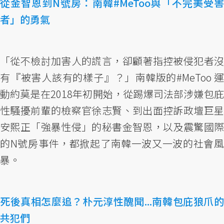
從金智恩到N號房：南韓#MeToo與「不完美受害
者」的勇氣
「從不檢討加害人的謊言，卻顧著指控被侵犯者沒
有『被害人該有的樣子』？」南韓版的#MeToo 運
動約莫是在2018年初開始，從踢爆司法部涉嫌包庇
性騷擾前輩的檢察官徐志賢、到出面控訴政壇巨星
安熙正「強暴性侵」的秘書金智恩，以及震驚國際
的N號房事件，都掀起了南韓一波又一波的社會風
暴。
死後真相怎麼追？朴元淳性醜聞...南韓包庇狼爪的
共犯們