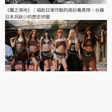
《魔之濕地》：協助日軍作戰的高砂義勇隊，台籍
日本兵缺少的歷史拼圖
韓流吹到土耳其：東亞想像與K-pop的性別文化戰