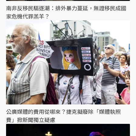
南非反移民驅逐潮：排外暴力蔓延，無證移民成國
家危機代罪羔羊？
公廣媒體的費用從哪來？捷克擬廢除「媒體執照
費」掀新聞獨立疑慮