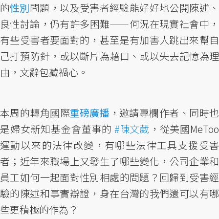
的
性別
問題，以及受害者經驗能好好地公開陳述
良性討論，仍有許多困難——何況在現實社會中，
有些受害者要面對的，甚至是有加害人跳出來幫自
己打預防針，或以斷片為藉口、或以失去記憶為理
由，文辭包藏禍心。
本周的轉角國際
重磅廣播
，邀請專欄作者、同時
是婦女新知基金會董事的
#陳文葳
，從美國MeTo
運動以來的法律改變，有哪些法律工具支援受害
者；近年來職場上又發生了哪些變化，公司企業和
員工如何一起面對性別相處的問題？回歸到受害經
驗的陳述和事實辯證，身在台灣的我們還可以有哪
些更積極的作為？