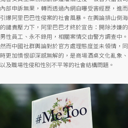
內部申訴無果，轉而透過內網自曝受害經歷，進而
引爆阿里巴巴性侵案的社會風暴。在輿論排山倒海
的譴責壓力下，阿里巴巴才終於宣告：開除涉嫌的
男性員工、永不錄用，相關案情交由警方調查中。
然而中國社群輿論對於官方處理態度並未領情，同
時更加憤恨卻深感無解的，是商場酒桌文化亂象、
以及職場性侵和性別不平等的社會結構問題。