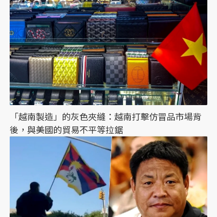
「越南製造」的灰色夾縫：越南打擊仿冒品市場背
後，與美國的貿易不平等拉鋸