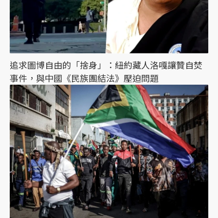
追求圖博自由的「捨身」：紐約藏人洛嘎讓贊自焚
事件，與中國《民族團結法》壓迫問題