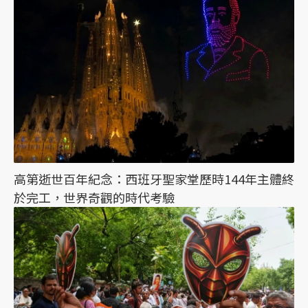
高第逝世百年紀念：西班牙聖家堂歷時144年主體終
於完工，世界奇觀的時代考驗