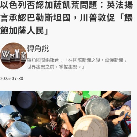
以色列否認加薩飢荒問題：英法揚
言承認巴勒斯坦國，川普敦促「餵
飽加薩人民」
轉角說
轉角國際編輯台：「在國際新聞之後，讀懂新聞；
世界趨勢之前，掌握趨勢。」
2025-07-30