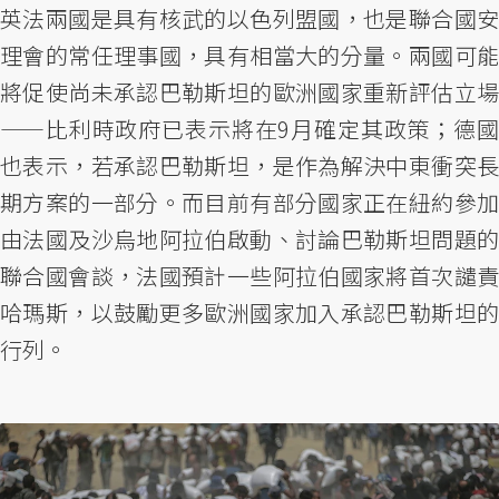
英法兩國是具有核武的以色列盟國，也是聯合國安
理會的常任理事國，具有相當大的分量。兩國可能
將促使尚未承認巴勒斯坦的歐洲國家重新評估立場
——比利時政府已表示將在9月確定其政策；德國
也表示，若承認巴勒斯坦，是作為解決中東衝突長
期方案的一部分。而目前有部分國家正在紐約參加
由法國及沙烏地阿拉伯啟動、討論巴勒斯坦問題的
聯合國會談，法國預計一些阿拉伯國家將首次譴責
哈瑪斯，以鼓勵更多歐洲國家加入承認巴勒斯坦的
行列。