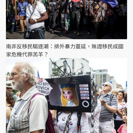
南非反移民驅逐潮：排外暴力蔓延，無證移民成國
家危機代罪羔羊？