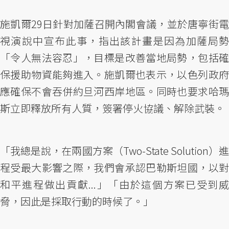
施凱爾29日針對加薩召開內閣會議，並於唐寧街電
視演說中宣布此事，指出該計畫是因為加薩局勢
「令人無法容忍」，目標是改善當地局勢，包括確
保援助物資能夠進入。施凱爾也表示，以色列政府
應確保不會吞併約旦河西岸地區。同時也要求哈瑪
斯立即釋放所有人質，簽署停火協議、解除武裝。
「我總是說，在兩國方案（Two-State Solution）進
程受最大影響之際，我們會承認巴勒斯坦國，以對
和平進程做出貢獻...」「由於這個方案已受到威
脅，因此是採取行動的時候了。」