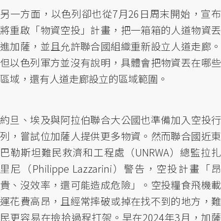
另一方面，以色列卻也從7月26日周末開始，宣布
將重啟「物資空投」計畫，把一箱箱的人道物資丟
進加薩，並且允許聯合國組織重新設立人道走廊。
但以色列軍方並沒有說明，具體會把物資丟在哪些
區域，還有人道走廊設立的區域範圍。
約旦、埃及與阿拉伯聯合大公國也準備加入空投行
列，嘗試位加薩人提供更多物資。然而聯合國近東
巴勒斯坦難民救濟和工程處（UNRWA）總監拉扎
里尼（Philippe Lazzarini）警告，空投計畫「昂
貴、沒效率，還可能造成危險」。空投糧食飛機載
運花費高昂，且經常摔破或掉在找不到的地方，難
民更容易在撿拾過程打架。早在2024年3月，加薩