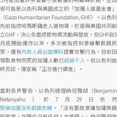
很可能是以色列與美國成立的「加薩人道基金會」
（Gaza Humanitarian Foundation, GHF）。以色列
先前指控哈瑪斯竊走人道物資，於是與美國共同創
立GHF，決心全面控管物資流動與發放。但GHF自5
月底開始運作以來，多次被指控刻意槍擊飢餓民
眾，還有
內部人員出面爆料
證實攻擊行為。目前
領取食物而死的加薩人數已
超過千人
，但以色列
終否認，僅宣稱「正在進行調查」。
面對各界警告，以色列總理納坦雅胡（Benjamin
Netanyahu）於7月29日依然
堅稱加薩沒有飢餓危機
。「沒有要故意讓加薩挨餓
的政策，加薩也沒有任何人在挨餓。」納坦雅胡強