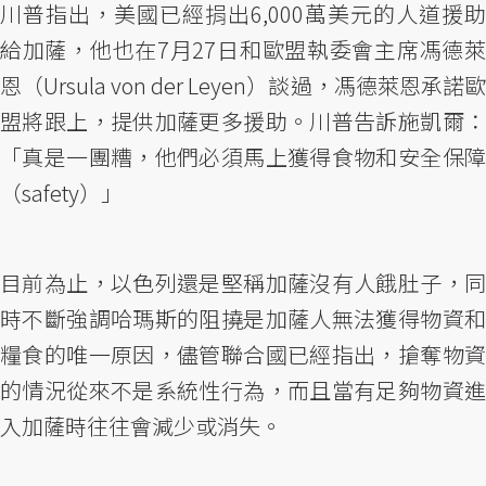
川普指出，美國已經捐出6,000萬美元的人道援助
給加薩，他也在7月27日和歐盟執委會主席馮德萊
恩（Ursula von der Leyen）談過，馮德萊恩承諾歐
盟將跟上，提供加薩更多援助。川普告訴施凱爾：
「真是一團糟，他們必須馬上獲得食物和安全保障
（safety）」
目前為止，以色列還是堅稱加薩沒有人餓肚子，同
時不斷強調哈瑪斯的阻撓是加薩人無法獲得物資和
糧食的唯一原因，儘管聯合國已經指出，搶奪物資
的情況從來不是系統性行為，而且當有足夠物資進
入加薩時往往會減少或消失。