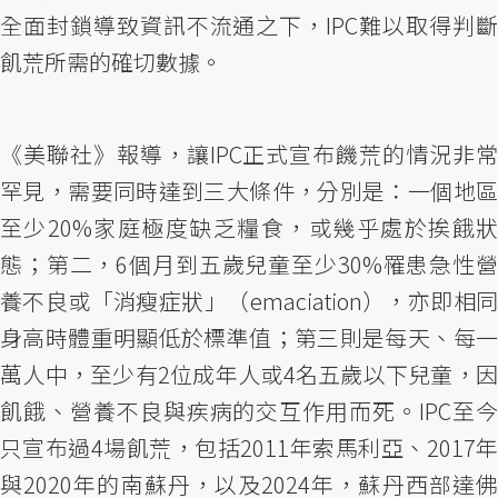
全面封鎖導致資訊不流通之下，IPC難以取得判斷
飢荒所需的確切數據。
《美聯社》報導，讓IPC正式宣布饑荒的情況非常
罕見，需要同時達到三大條件，分別是：一個地區
至少20%家庭極度缺乏糧食，或幾乎處於挨餓狀
態；第二，6個月到五歲兒童至少30%罹患急性營
養不良或「消瘦症狀」（emaciation），亦即相同
身高時體重明顯低於標準值；第三則是每天、每一
萬人中，至少有2位成年人或4名五歲以下兒童，因
飢餓、營養不良與疾病的交互作用而死。IPC至今
只宣布過4場飢荒，包括2011年索馬利亞、2017年
與2020年的南蘇丹，以及2024年，蘇丹西部達佛