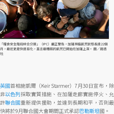
「糧食安全階段綜合分類」（IPC）嚴正警告，加薩瀕臨飢荒狀態長達22個
月，最近更是快速惡化，直言最糟糕的飢荒已開始在加薩上演。 圖／路透
社
英國
首相施凱爾（Keir Starmer）7月30日宣布，除
非
以色列
採取實質措施、在加薩走廊實施停火、
許
聯合國
重新提供援助，並達到長期和平，否則
快將於9月聯合國大會期間正式承認
巴勒斯坦
國。