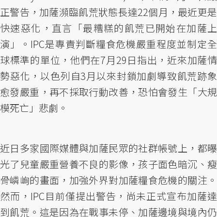
正警告，加薩瀕臨飢荒狀態長達22個月，最近更是
快速惡化，直言「最糟糕的飢荒已開始在加薩上
演」。IPC是專責判斷糧食危機嚴重程度並制定全
球標準的單位，他們在7月29日指出，近來加薩情
勢惡化，以色列自3月以來封鎖加劇導致飢荒跡象
愈發嚴重，再不採取行動改善，恐怕會發生「大規
模死亡」悲劇。
近日多家國際媒體與加薩民眾的社群帳號上，都曝
光了兒童嚴重營養不良的影像，孩子面色暗沉、瘦
骨嶙峋的畫面，加強外界對加薩糧食危機的關注。
然而，IPC目前僅提出警告，尚未正式宣布加薩達
到飢荒。這是因為在戰事未停、加薩邊境與境內仍