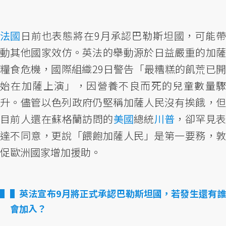
法國
日前也表態將在9月承認巴勒斯坦國，可能帶
動其他國家效仿。英法的舉動源於日益嚴重的加薩
糧食危機，國際組織29日警告「最糟糕的飢荒已開
始在加薩上演」，因營養不良而死的兒童數量驟
升。儘管以色列政府仍堅稱加薩人民沒有挨餓，但
目前人還在蘇格蘭訪問的
美國
總統
川普
，卻罕見
達不同意，更說「餵飽加薩人民」是第一要務，敦
促歐洲國家增加援助。
▌英法宣布9月將正式承認巴勒斯坦國，若發生還有誰
會加入？