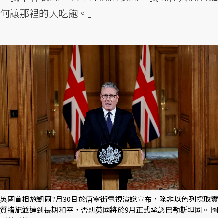
何讓那裡的人吃飽。」
英國首相施凱爾7月30日於唐寧街電視演說宣布，除非以色列採取實
質措施並達到長期和平，否則英國將於9月正式承認巴勒斯坦國。 圖