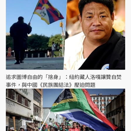
追求圖博自由的「捨身」：紐約藏人洛嘎讓贊自焚
事件，與中國《民族團結法》壓迫問題