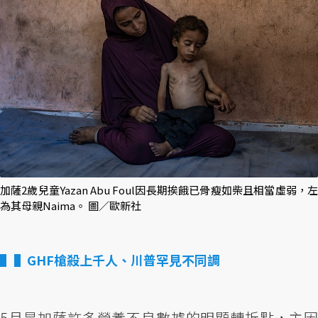
加薩2歲兒童Yazan Abu Foul因長期挨餓已骨瘦如柴且相當虛弱，左
為其母親Naima。 圖／歐新社
▌GHF槍殺上千人、川普罕見不同調
5月是加薩許多營養不良數據的明顯轉折點，主因