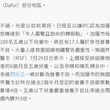
（Dafur）部分地區。
不過，光是以目前資訊，已經足以讓IPC認為加薩
危機達到「令人震驚且致命的轉捩點」。加薩市每
100名五歲以下兒童中，將近有17人屬於急性營養
不良。大量人道救援組織相繼警告嚴重性，無國界
醫生（MSF）7月29日也表示，上週接受該組織檢
查的6個月至五歲兒童、以及孕婦和哺乳婦女中，
多達
四分之一
被診斷為營養不良。而加薩市的無
界醫生診所在過去2個半月登記的營養不良個案數
暴增4倍，五歲以下兒童嚴重營養不良比率過去兩
週內驟升3倍。