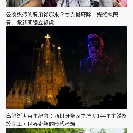
公廣媒體的費用從哪來？捷克擬廢除「媒體執照
費」掀新聞獨立疑慮
高第逝世百年紀念：西班牙聖家堂歷時144年主體終
於完工，世界奇觀的時代考驗