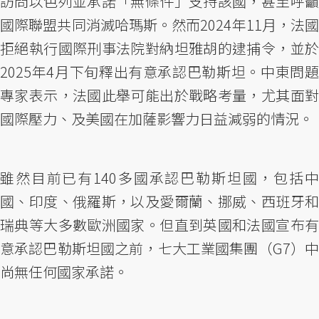
訪問以色列並承諾「無條件」支持該國，甚至呼籲
國際聯盟共同消滅哈瑪斯。然而2024年11月，法國
拒絕執行國際刑事法院對納坦雅胡的逮捕令，並於
2025年4月下旬釋出有意承認巴勒斯坦。中東問題
專家表示，法國此舉可能出於戰略考量，尤其面對
國際壓力、及美國在加薩影響力日益減弱的情況。
雖然目前已有140多國承認巴勒斯坦國，包括中
國、印度、俄羅斯，以及愛爾蘭、挪威、西班牙和
瑞典等大多數歐洲國家。但直到英國和法國宣布有
意承認巴勒斯坦國之前，七大工業國集團（G7）中
尚無任何國家承諾。