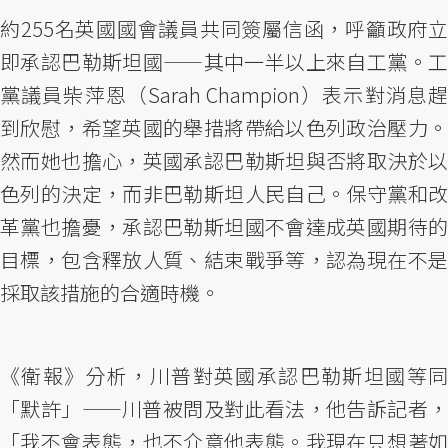
約255名英國國會議員共同簽屬信函，呼籲政府立
即承認巴勒斯坦國——其中一半以上來自工黨。工
黨議員柴萍恩（Sarah Champion）表示對消息趕
到欣慰，希望英國的舉措將帶給以色列政治壓力。
然而她也擔心，英國承認巴勒斯坦與否將取決於以
色列的決定，而非巴勒斯坦人民自己。保守黨和改
革黨也擔憂，承認巴勒斯坦國不會達成英國期待的
目標，包含釋放人質、結束戰爭等，認為現在不是
採取該措施的合適時機。
《衛報》分析，川普對英國承認巴勒斯坦國等同
「默許」——川普被問及對此看法，他告訴記者，
「我不會表態，也不介意他表態。我現在只想著如