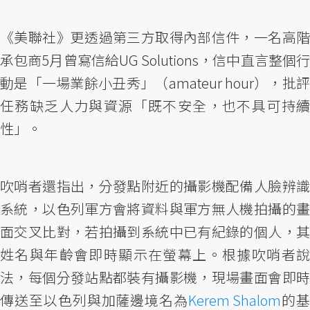
《美聯社》更透過第三方取得內部信件，一名高階
承包商5月曾寫信給UG Solutions，信中直言整個行
動是「一場業餘小丑秀」（amateur hour），批評
任務缺乏人力與資源「既不安全，也不具可持續
性」。
吹哨者還指出，分發點附近的攝影機配備人臉辨識
系統，以色列軍方會將資料與軍方無人機拍攝的畫
面交叉比對，若拍攝到系統中已有紀錄的個人，其
姓名與年齡會即時顯示在螢幕上。根據吹哨者說
法，每個分發站點都裝有攝影機，現場畫面會即時
傳送至以色列與加薩邊境名為
Kerem Shalom
的