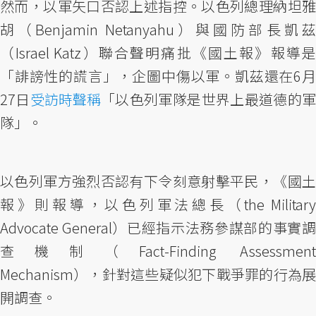
然而，以軍矢口否認上述指控。以色列總理納坦雅
胡（Benjamin Netanyahu）與國防部長凱茲
（Israel Katz）聯合聲明痛批《國土報》報導是
「誹謗性的謊言」，企圖中傷以軍。凱茲還在6月
27日
受訪時聲稱
「以色列軍隊是世界上最道德的
隊」。
以色列軍方強烈否認有下令刻意射擊平民，《國土
報》則報導，以色列軍法總長（the Military
Advocate General）已經指示法務參謀部的事實調
查機制（Fact-Finding Assessment
Mechanism），針對這些疑似犯下戰爭罪的行為展
開調查。