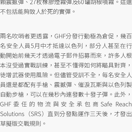
顆震撼彈、27枚橡膠煙霧彈及60罐胡椒噴霧。這還
不包括能夠致人於死的實彈。
兩名吹哨者更透露，GHF分發行動極為倉促，幾百
名安全人員5月中才抵達以色列，部分人甚至在行
動開始前幾天才透過電子郵件招募而來，許多人根
本沒受過實戰訓練，甚至不懂得如何將瞄具對齊，
徒增武器使用風險。但儘管受訓不全，每名安全人
員還是都配有手槍、震撼彈、催淚瓦斯與以色列製
自動步槍，可以在幾秒內連發數十發子彈。此外，
GHF委任的物流與安全承包商Safe Reach
Solutions（SRS）直到分發點運作三天後，才發出
草擬版交戰規則。