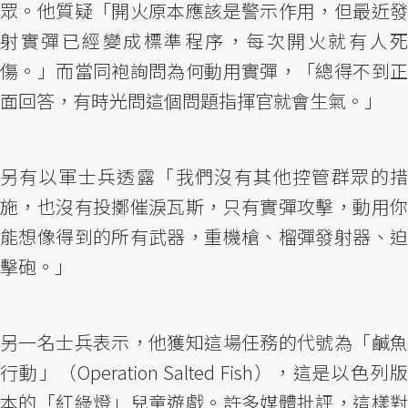
眾。他質疑「開火原本應該是警示作用，但最近發
射實彈已經變成標準程序，每次開火就有人死
傷。」而當同袍詢問為何動用實彈，「總得不到正
面回答，有時光問這個問題指揮官就會生氣。」
另有以軍士兵透露「我們沒有其他控管群眾的措
施，也沒有投擲催淚瓦斯，只有實彈攻擊，動用你
能想像得到的所有武器，重機槍、榴彈發射器、迫
擊砲。」
另一名士兵表示，他獲知這場任務的代號為「鹹魚
行動」（Operation Salted Fish），這是以色列版
本的「紅綠燈」兒童遊戲。許多媒體批評，這樣對