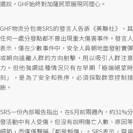
還說，GHF始終對加薩民眾展現同理心。
GHF物流分包商SRS的發言人告訴《美聯社》，其
任何一處分發點都不曾出現重大傷害事件。發言人
表示，僅在少數事件中，安全人員朝地面發射實彈
或朝向遠離人群的方向射擊，用以吸引人群注意
力。但他強調這種情況只有在早期「極端絕望時
刻」，是為了安全和秩序，必須採取群眾控制措
施。
SRS一份內部報告指出，在6月前兩週內，約31%分
發活動中有人受傷。但沒有說明傷亡人數、原因等
細節，而僅僅聲稱「都是輕傷」。SRS表示，現場