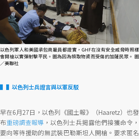
以色列軍人和美國承包商雇員都證實，GHF在沒有安全威脅時照樣
會開槍以實彈射擊平民。圖為因為領取物資而受傷的加薩民眾。 圖
／美聯社
▌以色列士兵證言與以軍反駁
早在6月27日，以色列《國土報》（Haaretz）也發
布
重磅調查報導
，以色列士兵揭露他們接獲命令，
要向等待援助的無武裝巴勒斯坦人開槍。要求匿名