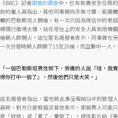
《BBC》記者
跟進的調查
中，也有負責安全任務的
前約僱人員指出，其他同事朝向手無寸鐵、飢腸轆
轆的巴勒斯坦人開槍，有一次只因為隊伍中的老弱
婦孺行進得太慢，站在塔台上的安全人員就用機關
槍朝人群開火。這位匿名揭發者表示，同事曾在另
一次分發時朝人群開了15至20槍，而且擊中一人。
「一個巴勒斯坦男性倒下，旁邊的人說『哇，我覺
得你打中一個了』，然後他們只是大笑。」
這名揭發者指出，當他將此事呈報給GHF的管理人
員時，對方只是輕描淡寫地表示，那個男人可能只
是「絆倒」或「累了、暈倒了」。提供影片給《美