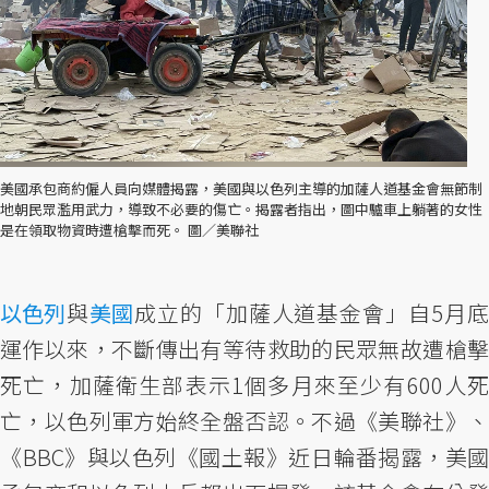
美國承包商約僱人員向媒體揭露，美國與以色列主導的加薩人道基金會無節制
地朝民眾濫用武力，導致不必要的傷亡。揭露者指出，圖中驢車上躺著的女性
是在領取物資時遭槍擊而死。 圖／美聯社
以色列
與
美國
成立的「加薩人道基金會」自5月
運作以來，不斷傳出有等待救助的民眾無故遭槍擊
死亡，加薩衛生部表示1個多月來至少有600人死
亡，以色列軍方始終全盤否認。不過《美聯社》、
《BBC》與以色列《國土報》近日輪番揭露，美國