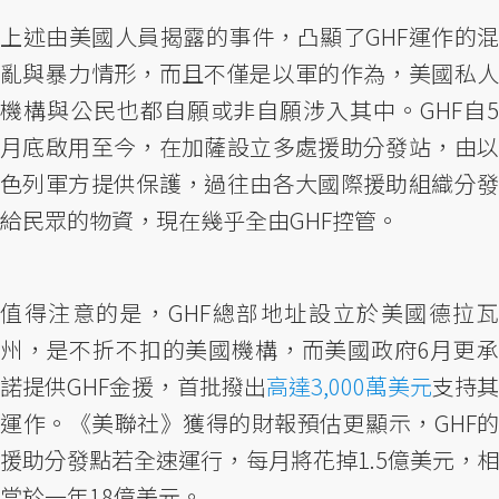
上述由美國人員揭露的事件，凸顯了GHF運作的混
亂與暴力情形，而且不僅是以軍的作為，美國私人
機構與公民也都自願或非自願涉入其中。GHF自5
月底啟用至今，在加薩設立多處援助分發站，由以
色列軍方提供保護，過往由各大國際援助組織分發
給民眾的物資，現在幾乎全由GHF控管。
值得注意的是，GHF總部地址設立於美國德拉瓦
州，是不折不扣的美國機構，而美國政府6月更承
諾提供GHF金援，首批撥出
高達3,000萬美元
支持
運作。《美聯社》獲得的財報預估更顯示，GHF的
援助分發點若全速運行，每月將花掉1.5億美元，相
當於一年18億美元。