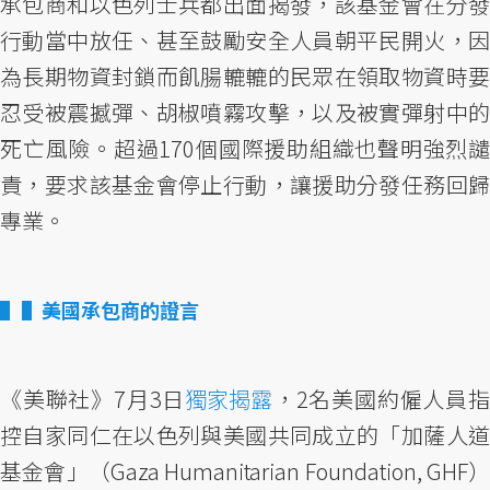
承包商和以色列士兵都出面揭發，該基金會在分發
行動當中放任、甚至鼓勵安全人員朝平民開火，因
為長期物資封鎖而飢腸轆轆的民眾在領取物資時要
忍受被震撼彈、胡椒噴霧攻擊，以及被實彈射中的
死亡風險。超過170個國際援助組織也聲明強烈譴
責，要求該基金會停止行動，讓援助分發任務回歸
專業。
▌美國承包商的證言
《美聯社》7月3日
獨家揭露
，2名美國約僱人員
控自家同仁在以色列與美國共同成立的「加薩人道
基金會」（Gaza Humanitarian Foundation, GHF）