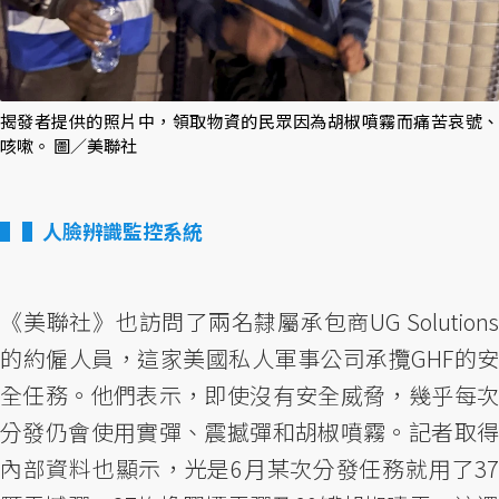
揭發者提供的照片中，領取物資的民眾因為胡椒噴霧而痛苦哀號、
咳嗽。 圖／美聯社
▌人臉辨識監控系統
《美聯社》也訪問了兩名隸屬承包商UG Solutions
的約僱人員，這家美國私人軍事公司承攬GHF的安
全任務。他們表示，即使沒有安全威脅，幾乎每次
分發仍會使用實彈、震撼彈和胡椒噴霧。記者取得
內部資料也顯示，光是6月某次分發任務就用了37