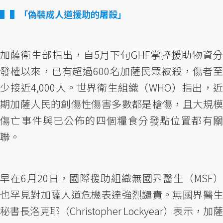
▌「偽裝成人道援助的屠殺」
加薩衛生部指出，自5月下旬GHF掌控援助物資分
發權以來，已有超過600名加薩民眾被殺，傷者至
少接近4,000人。世界衛生組織（WHO）指出，近
期加薩人民的創傷性傷害多數都是槍傷，且大規模
傷亡事件與已公佈的四個糧食分發點位置都有關
聯。
早在6月20日，國際援助組織無國界醫生（MSF）
也罕見對加薩人道危機表達強烈譴責。無國界醫生
秘書長洛克耶（Christopher Lockyear）表示，加薩