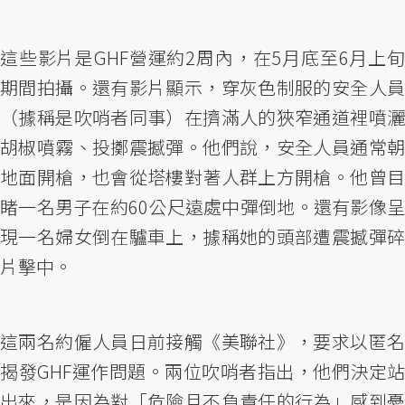
這些影片是GHF營運約2周內，在5月底至6月上旬
期間拍攝。還有影片顯示，穿灰色制服的安全人員
（據稱是吹哨者同事）在擠滿人的狹窄通道裡噴灑
胡椒噴霧、投擲震撼彈。他們說，安全人員通常朝
地面開槍，也會從塔樓對著人群上方開槍。他曾目
睹一名男子在約60公尺遠處中彈倒地。還有影像呈
現一名婦女倒在驢車上，據稱她的頭部遭震撼彈碎
片擊中。
這兩名約僱人員日前接觸《美聯社》，要求以匿名
揭發GHF運作問題。兩位吹哨者指出，他們決定站
出來，是因為對「危險且不負責任的行為」感到憂