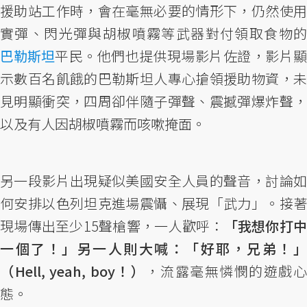
援助站工作時，會在毫無必要的情形下，仍然使用
實彈、閃光彈與胡椒噴霧等武器對付領取食物的
巴勒斯坦
平民。他們也提供現場影片佐證，影片顯
示數百名飢餓的巴勒斯坦人專心搶領援助物資，未
見明顯衝突，四周卻伴隨子彈聲、震撼彈爆炸聲，
以及有人因胡椒噴霧而咳嗽掩面。
另一段影片出現疑似美國安全人員的聲音，討論如
何安排以色列坦克進場震懾、展現「武力」。接著
現場傳出至少15聲槍響，一人歡呼：
「我想你打
一個了！」另一人則大喊：「好耶，兄弟！」
（Hell, yeah, boy！）
，流露毫無憐憫的遊戲心
態。