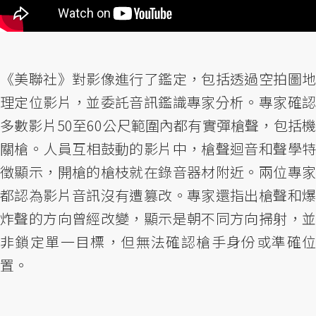
《美聯社》對影像進行了鑑定，包括透過空拍圖地
理定位影片，並委託音訊鑑識專家分析。專家確認
多數影片50至60公尺範圍內都有實彈槍聲，包括機
關槍。人員互相鼓動的影片中，槍聲迴音和聲學特
徵顯示，開槍的槍枝就在錄音器材附近。兩位專家
都認為影片音訊沒有遭篡改。專家還指出槍聲和爆
炸聲的方向曾經改變，顯示是朝不同方向掃射，並
非鎖定單一目標，但無法確認槍手身份或準確位
置。