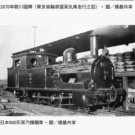
1870年歌川國輝〈東京高輪鉄道蒸気車走行之図〉。 圖／維基共享
日本860形蒸汽機關車。 圖／維基共享