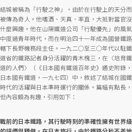
結城被稱為「行駛之神」，由於在行駛上的天分而
被傳為奇人。他嗜酒、天真、率直，大抵對當官沒
什麼興趣。他在山陽鐵道公司「行駛優先」的風氣
中度過青年時代，而在明治四十一年成為國營鐵路
轄下長野機務段主任。一九二○至三○年代以駐鐵
道省的鐵路記者身分活躍的青木槐三，在〈培育鐵
道的人們〉（《日本國有鐵道百年史》通史附錄，
日本國有鐵道，一九七四）中，敘述了結城在國鐵
時代的活躍與日本準時運行的關係。篇幅有點長，
但內容頗為有趣，引用如下：
戰前的日本鐵路，其行駛時刻的準確性擁有世界級
的評價與驕傲。在日本旅行，由於鐵路分秒不差地