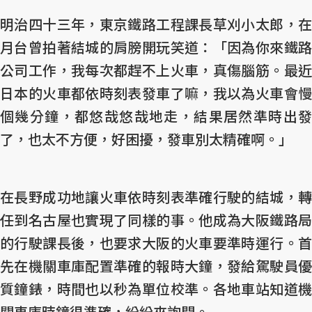
明治四十三年，東京鐵路工程課長草刈小太郎，在
月台曾拍著結城的肩膀開玩笑道：「因為你來鐵路
公司工作，我每次都趕不上火車，真傷腦筋。最近
日本的火車都依時刻表發車了嘛，我以為火車會慢
個幾分鐘，都悠哉悠哉地走，結果居然準時出發
了，也太不方便，好困擾，發車別太精確啊。」
在長野成功地讓火車依時刻表準確行駛的結城，轉
任到名古屋也實現了同樣的事。他成為大阪鐵路局
的行駛課長後，也要求大阪的火車要準時運行。首
先在機關車庫配置準確的報時大鐘，發給駕駛員優
質鐘錶，時間也以秒為單位校準。各地車站知道機
關車庫時鐘很準確，紛紛來詢問。