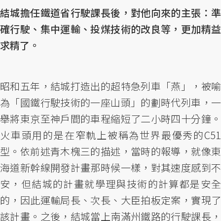
結城擔任鐵道省行駛課長後，對他向來的主張：準
確行駛、集中運輸、投煤技術的改良等，更加精益
求精了。
昭和五年，結城打造出的超特急列車「燕」，被喻
為「國鐵行駛技術的一座山頭」的劃時代列車，一
舉將東京至神戶間的車程縮短了二小時四十分鐘。
火車頭用的是在窄軌上被稱為世界最優秀的C51
型。依前述青木槐三的描述，當時的報導，就像東
海道新幹線開發計畫那時候一樣，對其速度感到不
安，但結城的計畫就學理與技術的計算都是安全
的，因此運輸局長、次長、大臣拍板定案，實現了
該計畫。之後，結城當上南滿州鐵路的行駛課長，