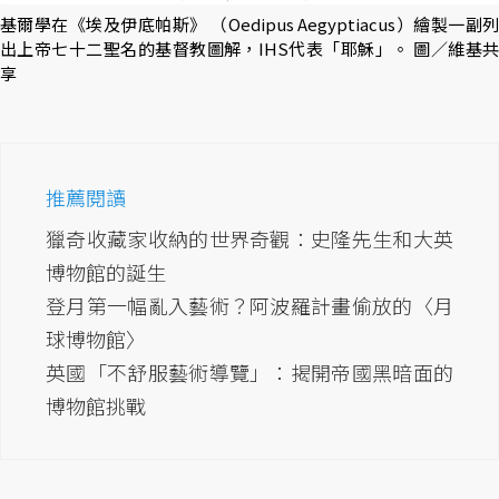
基爾學在《埃及伊底帕斯》 （Oedipus Aegyptiacus）繪製一副列
出上帝七十二聖名的基督教圖解，IHS代表「耶穌」。 圖／維基共
享
推薦閱讀
獵奇收藏家收納的世界奇觀：史隆先生和大英
博物館的誕生
登月第一幅亂入藝術？阿波羅計畫偷放的〈月
球博物館〉
英國「不舒服藝術導覽」：揭開帝國黑暗面的
博物館挑戰