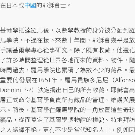
在日本或
中國
的耶穌會士。
基爾學抵達羅馬後，以數學教授的身分被分配到羅
馬學院，不過在接下來數十年間，耶穌會幾乎是放
手讓基爾學專心從事研究。除了既有收藏，他還花
了許多時間整理從世界各地而來的資料、物件，隨
時間過去，羅馬學院也累積了為數不少的藏品。最
重要的發展在1651年，羅馬貴族多尼尼（Alfonso
Donnini, ?-?）決定捐出自己的所有收藏，耶穌會高
層正式命令基爾學負責所有藏品的管理、維護與展
示。隨後，基爾學在羅馬學院的一角放置這些奇珍
藝品，從而奠定了基爾學博物館的樣貌。特地拜訪
之人絡繹不絕，更有不少是當代知名人士，例如因