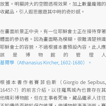
放置。明顯誇大的空間透視效果，加上數量龐雜的
收藏品，引人遐思遨遊其中時的奇妙感。
在畫面前景正中央，有一位耶穌會士正在接待穿著
體面的參訪者。因為畫面略為模糊，很難清楚辨識
耶穌會士的容貌，不過根據本書預設內容，此人應
該是博物館的管理人
基爾學（Athanasius Kircher, 1602-1680）。
根據本書作者賽菲伯斯（Giorgio de Sepibus,
1645?-?）的前言介紹，以往羅馬城內也曾存在其
他精彩博物館，但在主事者死後，藏品繼承人往往
不知價值而疏於保存維護，使博物館漸漸消逝。賽