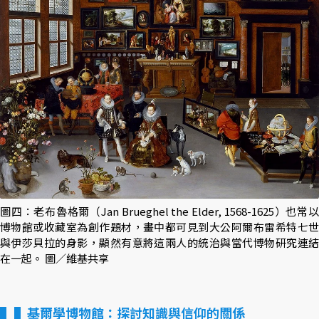
圖四：老布魯格爾（Jan Brueghel the Elder, 1568-1625）也常以
博物館或收藏室為創作題材，畫中都可見到大公阿爾布雷希特七世
與伊莎貝拉的身影，顯然有意將這兩人的統治與當代博物研究連結
在一起。 圖／維基共享
▌基爾學博物館：探討知識與信仰的關係