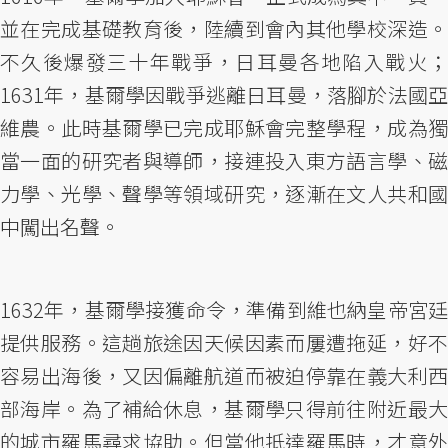
並在完成基礎教育後，陸續到會內其他學校深造。
不久後爆發三十年戰爭，日耳曼各地陷入戰火；
1631年，基爾學因戰爭逃離日耳曼，落腳於法國亞
維農。此時基爾學已完成耶穌會完整學程，成為獨
當一面的研究者與導師，接連投入東方語言學、磁
力學、光學、聲學等領域研究，逐漸在文人共和國
中闖出名聲。
1632年，基爾學接獲命令，準備到維也納皇帝宮廷
提供服務。這趟旅途因天候因素而屢遭拖延，好不
容易出海後，又因偏離航道而被迫停靠在義大利西
部海岸。為了補給休息，基爾學只得前往附近最大
的城市羅馬尋求協助。但當他抵達羅馬時，才意外