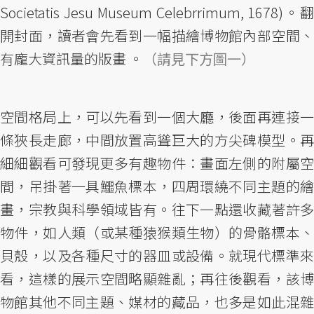
Societatis Jesu Museum Celebrrimum, 1678)。翻
開封面，讀者會先看到一幅描繪博物館內部空間、
有龐大資訊量的版畫 。
（請見下方圖一）
空間格局上，可以先看到一個大廳，後面再連接一
條狹長走廊，中間放置高聳巨大的方尖碑模型。再
細細觀看可發現更多有趣物件：畫面左側的附屬空
間，吊掛著一具鱷魚標本，四周環繞不同主題的繪
畫，宗教與科學領域皆有。往下一點還收藏著許多
物件，如人類（或某種猿猴類生物）的骨骼標本、
貝殼，以及各種尺寸的器皿或設備。就現代標準來
看，這樣的展示空間略顯雜亂；再往後觀看，該博
物館其他不同主題、媒材的藏品，也多是如此混雜