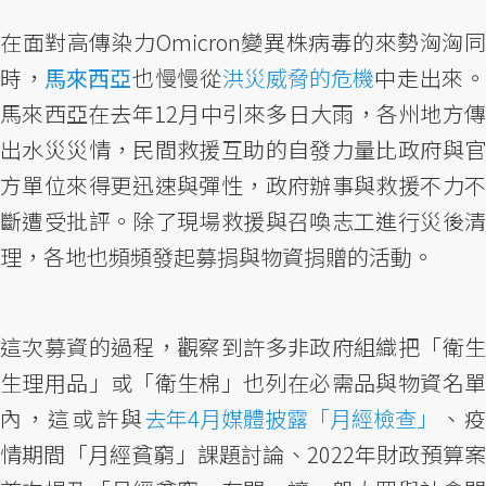
在面對高傳染力Omicron變異株病毒的來勢洶洶同
時，
馬來西亞
也慢慢從
洪災威脅的危機
中走出來
馬來西亞在去年12月中引來多日大雨，各州地方傳
出水災災情，民間救援互助的自發力量比政府與官
方單位來得更迅速與彈性，政府辦事與救援不力不
斷遭受批評。除了現場救援與召喚志工進行災後清
理，各地也頻頻發起募捐與物資捐贈的活動。
這次募資的過程，觀察到許多非政府組織把「衛生
生理用品」或「衛生棉」也列在必需品與物資名單
內，這或許與
去年4月媒體披露「月經檢查」
、疫
情期間「月經貧窮」課題討論、2022年財政預算案