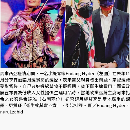
馬來西亞疫情期間，一名小提琴家Endang Hyder（左圖）在去年11
月分享其面臨月經貧窮的經歷，表示當父親身體出問題、家裡經費
受影響後，自己只好透過禁食干擾經期，省下衛生棉費用。而當政
府宣布要為低收入女性提供生理用品時，當地政黨巫統主席阿末扎
希之女努魯希達雅（右圖兩位）卻否認月經貧窮是當地嚴重的課
題，更質疑「衛生棉其實不貴」，引起批評。 圖／Endang Hyder、
nurul.zahid