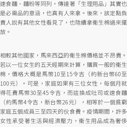
速食麵、麵粉等同列，傳達著「生理用品」其實也
是必需品的意涵，也真有人來拿。後來，該定點負
責人說有其他女性看見了，也陸續拿衛生棉過來擺
放。
相較其他國家，馬來西亞的衛生棉價格並不昂貴。
若以一位女生的五天經期來計算，購買一般的衛生
棉，價格大概是馬幣10至15令吉（約新台幣60至
100元）。可是，家庭如果有三位女性，每個月就
得花費馬幣30至45令吉，而這換成吐司或速食麵
（約馬幣4令吉，新台幣26元），相等於一個貧窮
家庭五個成員三至四天的伙食費。疫情期間，許多
女性承受著生活與經濟壓力，衛生用品成為奢侈