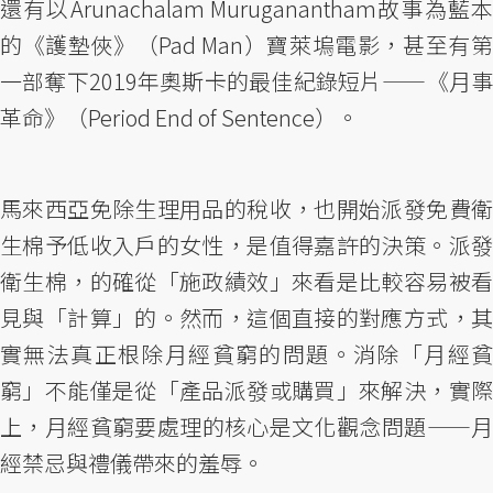
還有以Arunachalam Muruganantham故事為藍本
的《護墊俠》（Pad Man）寶萊塢電影，甚至有第
一部奪下2019年奧斯卡的最佳紀錄短片——《月事
革命》（Period End of Sentence）。
馬來西亞免除生理用品的稅收，也開始派發免費衛
生棉予低收入戶的女性，是值得嘉許的決策。派發
衛生棉，的確從「施政績效」來看是比較容易被看
見與「計算」的。然而，這個直接的對應方式，其
實無法真正根除月經貧窮的問題。消除「月經貧
窮」不能僅是從「產品派發或購買」來解決，實際
上，月經貧窮要處理的核心是文化觀念問題——月
經禁忌與禮儀帶來的羞辱。