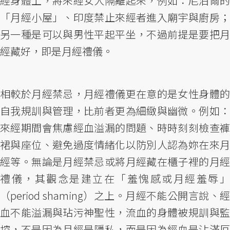
經身體上，將來經女人隔離起來，例如：尼泊爾的
「月經小屋」、印度禁止來經者進入廟宇與廚房；
另一種是可以與男性平起平坐，不過前提是要把月
經藏好，即是月經禮儀。
相較於月經禁忌，月經禮儀更在意的是女性身體的
自我規訓與管理，比前者更為細緻與幽微。例如：
來經期間會焦慮經血溢漏的問題、時時刻刻檢查褲
裙與座位、避免過度情緒化以防別人認為妳在來月
經等。無論是月經禁忌或將月經藏在櫃子裡的月經
禮儀，其觀念是建立在「羞愧感或月經羞辱」
（period shaming）之上。月經不能公開言說、經
血不能溢漏與玷污神聖性，流血的身體被規訓與監
控，不是因為月經是隱私，而是因為經血是沾滿厄