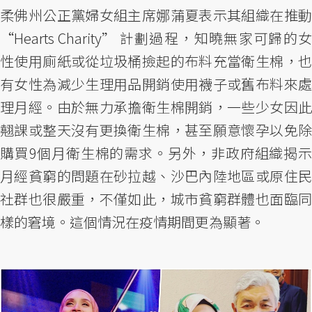
柔佛州公正黨婦女組主席娜蒲夏表示其組織在推動
“Hearts Charity” 計劃過程，知曉無家可歸的女
性使用廁紙或從垃圾桶撿起的布料充當衛生棉，也
有女性為減少生理用品開銷使用襪子或舊布料來處
理月經。由於無力承擔衛生棉開銷，一些少女因此
翹課或整天沒有更換衛生棉，甚至願意懷孕以免除
購買9個月衛生棉的需求。另外，非政府組織揭示
月經貧窮的問題在砂拉越、沙巴內陸地區或原住民
社群也很嚴重，不僅如此，城市貧窮群體也面臨同
樣的窘境。這個情況在疫情期間更為顯著。