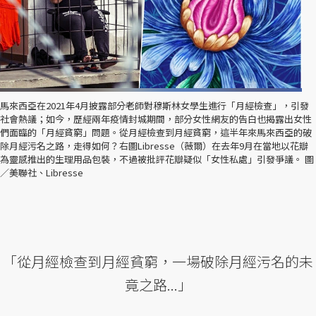
馬來西亞在2021年4月披露部分老師對穆斯林女學生進行「月經檢查」，引發
社會熱議；如今，歷經兩年疫情封城期間，部分女性網友的告白也揭露出女性
們面臨的「月經貧窮」問題。從月經檢查到月經貧窮，這半年來馬來西亞的破
除月經污名之路，走得如何？右圖Libresse（薇爾）在去年9月在當地以花瓣
為靈感推出的生理用品包裝，不過被批評花瓣疑似「女性私處」引發爭議。 圖
／美聯社、Libresse
「從月經檢查到月經貧窮，一場破除月經污名的未
竟之路...」