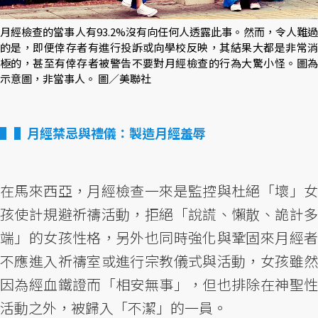
月經檢查的當事人有93.2%沒有向任何人透露此事。然而，令人難過
的是，即便倖存者有進行投訴或向學校反映，其結果大都是非常消
極的，甚至有倖存者被警告不要對月經檢查的行為大驚小怪。圖為
示意圖，非當事人。 圖／美聯社
▌月經禁忌與禮儀：製造月經羞辱
在馬來西亞，月經檢查一來是監控與杜絕「壞」女
孩使計規避祈禱活動，拒絕「說謊、懶散、詭計多
端」的女孩性格，另外也同時強化與鞏固來月經者
不應進入祈禱室或進行宗教儀式與活動，女孩雖然
因為經血鐵證而「相安無事」，但也排除在神聖性
活動之外，被歸入「不潔」的一員。