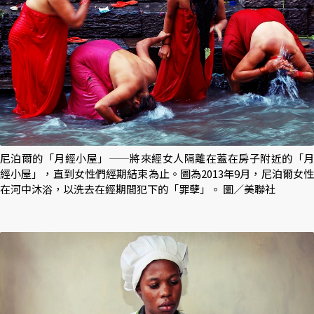
尼泊爾的「月經小屋」——將來經女人隔離在蓋在房子附近的「月
經小屋」，直到女性們經期結束為止。圖為2013年9月，尼泊爾女性
在河中沐浴，以洗去在經期間犯下的「罪孽」。 圖／美聯社