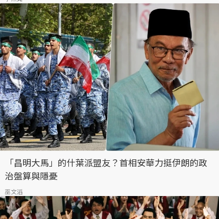
「昌明大馬」的什葉派盟友？首相安華力挺伊朗的政
治盤算與隱憂
巫文滔