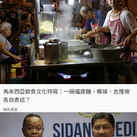
馬來西亞飲食文化特寫：一碗福建麵，檳城、吉隆坡
各自表述？
轉角選書