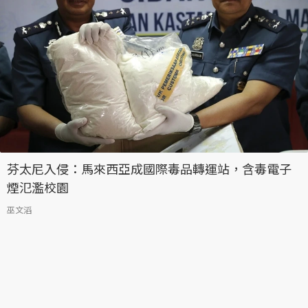
芬太尼入侵：馬來西亞成國際毒品轉運站，含毒電子
煙氾濫校園
巫文滔