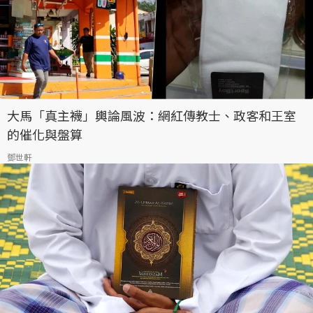
大馬「真主襪」輿論風波：網紅傳教士、政客和王室
的催化與盤算
鄧世軒