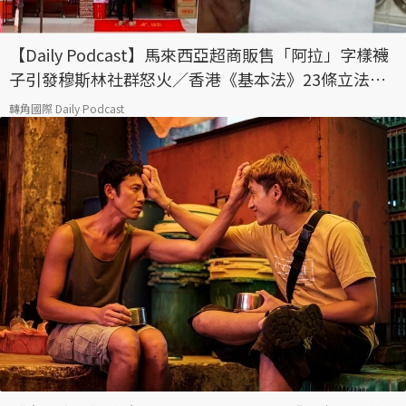
【Daily Podcast】馬來西亞超商販售「阿拉」字樣襪
子引發穆斯林社群怒火／香港《基本法》23條立法通
過，「維護國安」無反對者
轉角國際 Daily Podcast