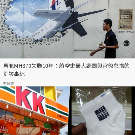
馬航MH370失聯10年：航空史最大謎團與官僚怠惰的
荒謬事紀
李政豪