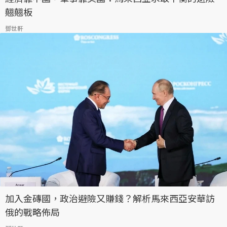
翹翹板
鄧世軒
加入金磚國，政治避險又賺錢？解析馬來西亞安華訪
俄的戰略佈局