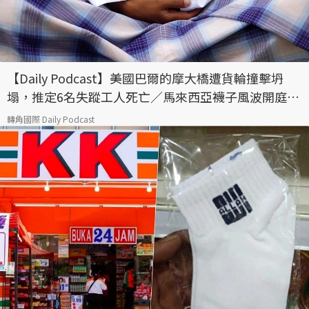
【Daily Podcast】美國巴爾的摩大橋遭貨輪撞擊坍
塌，推定6名失蹤工人死亡／馬來西亞襪子風波開庭、
古蘭經印刷案最新判決出爐
轉角國際 Daily Podcast