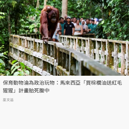
保育動物淪為政治玩物：馬來西亞「買棕櫚油送紅毛
猩猩」計畫胎死腹中
巫文滔