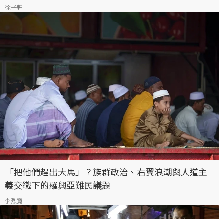
徐子軒
「把他們趕出大馬」？族群政治、右翼浪潮與人道主
義交織下的羅興亞難民議題
李烈寬