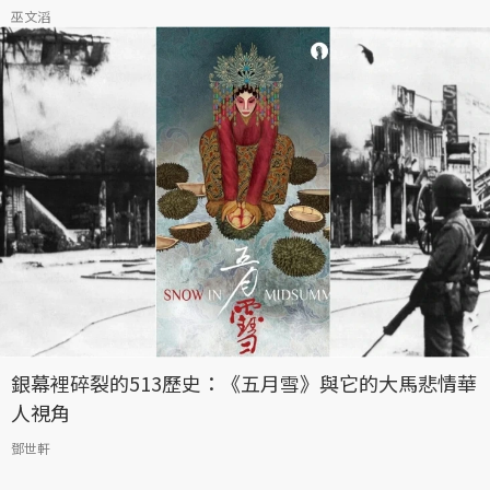
巫文滔
銀幕裡碎裂的513歷史：《五月雪》與它的大馬悲情華
人視角
鄧世軒