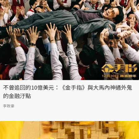
不曾追回的10億美元：《金手指》與大馬內神通外鬼
的金融汙點
李政豪