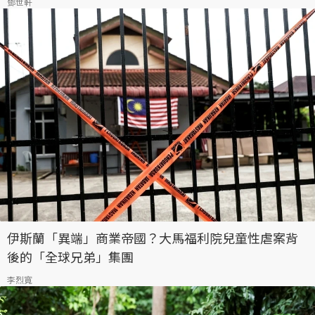
鄧世軒
伊斯蘭「異端」商業帝國？大馬福利院兒童性虐案背
後的「全球兄弟」集團
李烈寬