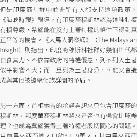
但是印度裔社群中並非所有人都支持這項政策。
《海峽時報》報導，有印度裔穆斯林認為這種特權
有損尊嚴，希望能在沒有土著特權的條件下得到真
正平等的機會。《大馬人洞察網》（The Malaysian
Insight）則指出，印度裔穆斯林社群好幾個世代都
自食其力、不依靠政府的特權優惠，列不列入土著
似乎影響不大；而一旦列為土著身分，可能又會造
成與其他被邊緣化族群間的矛盾。
另一方面，首相納吉的承諾看起來只包含印度裔的
穆斯林，那麼華裔穆斯林將來是否也有機會比照辦
理？也成為冀望獲得土著特權者殷切關心的問題。
目前馬來西亞總人口約3,119萬人，其中馬來西亞