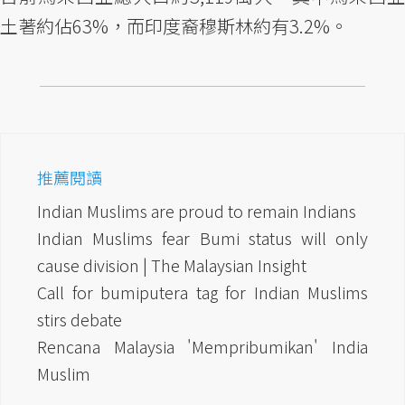
土著約佔63%，而印度裔穆斯林約有3.2%。
推薦閱讀
Indian Muslims are proud to remain Indians
Indian Muslims fear Bumi status will only
cause division | The Malaysian Insight
Call for bumiputera tag for Indian Muslims
stirs debate
Rencana Malaysia 'Mempribumikan' India
Muslim