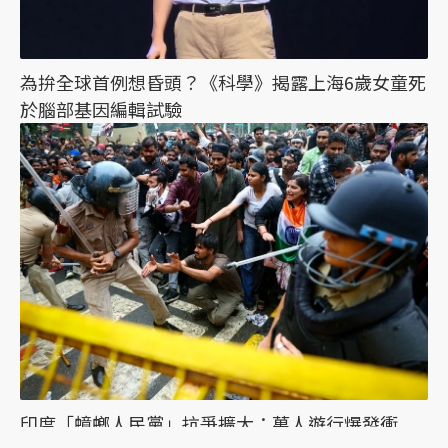
為拚全球首例想昏頭？《科學》揭露上海6歲女童死
於腦部基因編輯試驗
印度「蟑螂人民黨」抗爭擴大：萬人遊行爆發衝