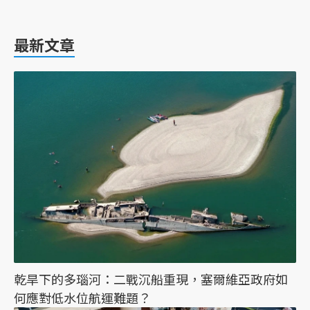
最新文章
乾旱下的多瑙河：二戰沉船重現，塞爾維亞政府如
何應對低水位航運難題？