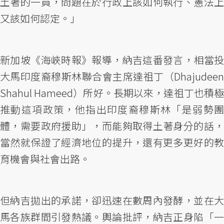
土著的一員，問題在於行政上該如何執行、憲法上
又該如何認定。」
新加坡《海峽時報》報導，納吉這番發言，相當投
大馬印度裔穆斯林聯合會主席達祖丁（Dhajudeen
Shahul Hameed）所好。長期以來，達祖丁也積極
推動這項政策，他指出印度裔穆斯林「是弱勢團
體，需要政府援助」，而能夠取得土著身分的話，
當然就保證了經濟地位的提升，還有更多更好的教
育機會與社會出路。
但納吉拋出的承諾，卻迅速在數周內發酵，並在大
馬各族群間引發熱議。輿論批評，納吉正身陷「一