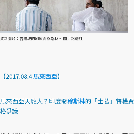
資料圖片：吉隆坡的印度裔穆斯林。 圖／路透社
【2017.08.4
馬來西亞
】
馬來西亞天龍人？印度裔
穆斯林
的「土著」特權
格爭議