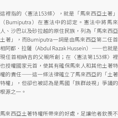
這裡指的〈憲法153條〉，就是「馬來西亞土著」
（Bumiputra）在憲法中的認定。憲法中將馬來
人、沙巴以及砂拉越的原住民族，列為「馬來西亞
土著」，而Bumiputra一詞是由馬來西亞第二任首
相阿都．拉薩（Abdul Razak Hussein）——也就是
現任首相納吉的父親所創；在〈憲法第153條〉裡
也授權國家元首，使其有確保馬來人和其他土著特
權的責任——這一條法律確立了馬來西亞的「土著
特權」，但卻也被認為是馬國「族群歧視」爭議的
根源之一。
馬來西亞土著特權所帶來的好處，足讓他者欽羨不