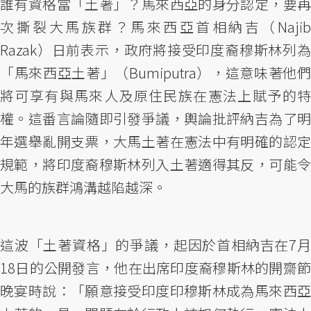
誰有資格當「土著」？馬來西亞的身分認定，要再
次撕裂大馬族群？馬來西亞首相納吉（Najib
Razak）日前表示，政府將接受印度裔穆斯林列為
「馬來西亞土著」（Bumiputra），這意味著他們
將可享有與馬來人及原住民族在憲法上賦予的特
權。這番言論隨即引發爭議，輿論批評納吉為了明
年選舉亂開支票，大馬土著在憲法中有明確的認定
規範，將印度裔穆斯林列入土著適得其反，可能令
大馬的族群鴻溝越陷越深。
這波「土著資格」的爭議，起因於首相納吉在7月
18日的公開發言，他在出席印度裔穆斯林的開齋節
晚宴時說：「願意接受印度印穆斯林成為馬來西亞