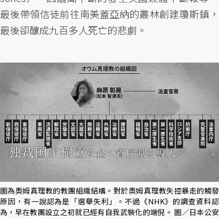
最後帶領信徒前往南美蓋亞納的叢林創建瓊斯鎮，
最後卻釀成九百多人死亡的悲劇。
圖為奧姆真理教的教團組織結構。對於奧姆真理教失控暴走的觸發
原因，有一說認為是「選舉失利」。不過《NHK》的調查資料認
為，早在教團設立之初就已經有自我武裝化的端倪。 圖／日本公安