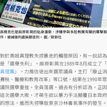
高橋克也是麻原彰晃的貼身護衛，涉嫌參與多起教團有關的襲擊案
件，被捕後判處無期徒刑。 圖／歐新社
對於奧姆真理教失控暴走的觸發原因，有一說認為
是「選舉失利」。麻原彰晃在1989年8月成立了「
真理黨
」，力推信徒出來選眾議員，主打「廢止消
費稅、醫療和教育改革」等口號，結果在1990年眾
議院選舉重挫，全員落選。過去有分析認為，正因
這次選舉大敗，才萌生欲以暴力手法顛覆日本政府
的想法，進而失控導致東京沙林毒氣事件的發生。