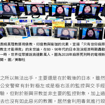
奧姆真理教挪用佛教、印度教與瑜珈的元素，宣揚「只有信仰麻原
教主才能得救」的末世論，在80、90年代的日本泡沫經濟時期轟動
一時，世界從眾據說高達數萬人。圖為2018年麻原死刑時的電視新
聞。 圖／美聯社
之所以無法出手，主要還是在於戰後的日本，雖然
公安警察有針對極左或是極右派的監控與交手經
驗，但對於新興宗教並非主要的監控對象，加上過
去也沒有如此惡劣的教團，居然會利用毒氣進行殺