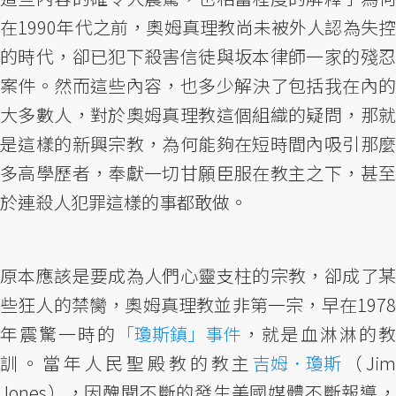
在1990年代之前，奧姆真理教尚未被外人認為失控
的時代，卻已犯下殺害信徒與坂本律師一家的殘忍
案件。然而這些內容，也多少解決了包括我在內的
大多數人，對於奧姆真理教這個組織的疑問，那就
是這樣的新興宗教，為何能夠在短時間內吸引那麼
多高學歷者，奉獻一切甘願臣服在教主之下，甚至
於連殺人犯罪這樣的事都敢做。
原本應該是要成為人們心靈支柱的宗教，卻成了某
些狂人的禁臠，奧姆真理教並非第一宗，早在1978
年震驚一時的
「瓊斯鎮」事件
，就是血淋淋的教
訓。當年人民聖殿教的教主
吉姆．瓊斯
（Ji
Jones），因醜聞不斷的發生美國媒體不斷報導，