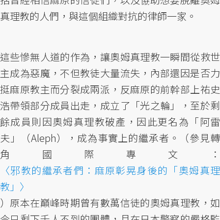
真理教的人們，與這個組織對抗的律師一家。
這些慘無人道的作為，讓奧姆真理教一瞬間從救世
主成為惡魔，不但教徒大量流失，內部還因是否力
挺麻原教主而分裂成兩派，反麻原的前幹部上祐史
浩帶領部分成員出走，成立了「光之輪」，至於剩
餘成員則因奧姆真理教破產，因此更名為「阿雷
夫」（Aleph），成為事實上的繼承者。（參見轉
角國際專文：
〈邪教的繼承者們：麻原彰晃身後的「奧姆真理
教」〉
）原本在巔峰時期曾有數萬信徒的奧姆真理教，如
今只剩下千人不到的團體，且在日本警察的嚴格監