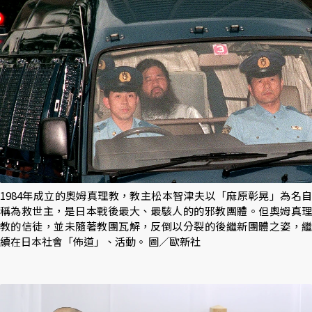
1984年成立的奧姆真理教，教主松本智津夫以「麻原彰晃」為名自
稱為救世主，是日本戰後最大、最駭人的的邪教團體。但奧姆真理
教的信徒，並未隨著教團瓦解，反倒以分裂的後繼新團體之姿，繼
續在日本社會「佈道」、活動。 圖／歐新社