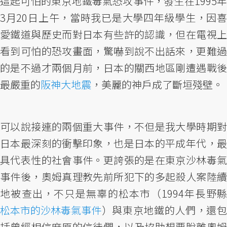
這起可怕的東京地鐵毒氣恐攻事件，發生在1995年
3月20日上午，當時我已是大學四年級學生，因喜
愛鐵道與歷史而對日本有些許的認識，但在電視上
看到可怕的恐攻畫面，驚嚇到說不出話來，更難過
的是不過才兩個月前，日本的關西地區剛遭遇戰後
最嚴重的
阪神大地震
，美麗的神戶成了斷垣殘壁。
可以說接連的兩個重大事件，不但是我大學時期對
日本最深刻的衝擊印象，也是日本的平成年代，最
具代表性的社會事件。更誇張的是在東京沙林毒氣
事件後，奧姆真理教先前所犯下的多起殺人案陸續
地被查出，不只是無辜的松本市（1994年長野縣
松本市的沙林毒氣事件
）與東京地鐵的人們，還包
括曾經相信麻原的信徒們，以及協助想要脫離奧姆