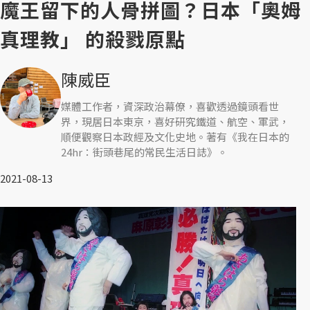
魔王留下的人骨拼圖？日本「奧姆
真理教」 的殺戮原點
陳威臣
媒體工作者，資深政治幕僚，喜歡透過鏡頭看世
界，現居日本東京，喜好研究鐵道、航空、軍武，
順便觀察日本政經及文化史地。著有《我在日本的
24hr：街頭巷尾的常民生活日誌》。
2021-08-13