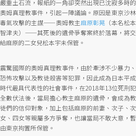
嚴重土石流，報紙的一角卻突然出現已沈寂多時的
奧姆真理教事件，引起一陣議論。原因是東京沙林
毒氣攻擊的主謀——奧姆教主
麻原彰晃
（本名松
智津夫）——其死後的遺骨爭奪案終於落幕，將交
給麻原的二女兒松本宇未保管。
震驚國際的奧姆真理教事件，由於牽涉不少暴力、
恐怖攻擊以及教徒殺害等犯罪，因此成為日本平成
時代最具代表性的社會事件，在2018年13位死刑犯
全數伏法後，當局擔心教主麻原的遺骨，會成為教
徒們的信仰對象，加上包括麻原的前妻、次子、次
女、四女等親屬多方爭奪，也讓當局不敢大意，暫
由東京拘置所保管。