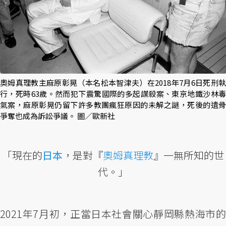
奧姆真理教主麻原彰晃（本名松本智津夫）在2018年7月6日死刑執
行，死時63歲。然而犯下震驚國際的多起謀殺案、東京地鐵沙林毒
氣案，麻原彰晃仍留下許多教團瘋狂原因的未解之謎，死後的遺骨
爭奪也成為訴訟爭議。 圖／歐新社
「現在的
日本
，是對『
奧姆真理教
』一無所知的世
代。」
2021年7月初，正當日本社會關心靜岡縣熱海市的