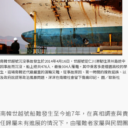
南韓世越號沉沒事故發生於2014年4月16日，世越號從仁川港駛往濟州島途中
因事故而沉沒，船上總共476人，最後304人罹難。其中乘客多是檀園高校的學
生，這場南韓近代最嚴重的渡輪災難，從事故原因、第一時間的搜救延誤、以
及政府說謊等政治風暴問題，深深在南韓社會留下傷痛印記。 圖／歐新社
南韓世越號船難發生至今逾7年，在真相調查與責
任歸屬未有進展的情況下，由罹難者家屬與民間團