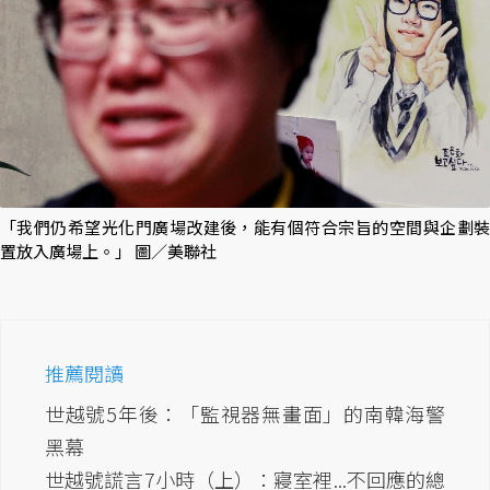
「我們仍希望光化門廣場改建後，能有個符合宗旨的空間與企劃裝
置放入廣場上。」 圖／美聯社
推薦閱讀
世越號5年後：「監視器無畫面」的南韓海警
黑幕
世越號謊言7小時（上）：寢室裡...不回應的總