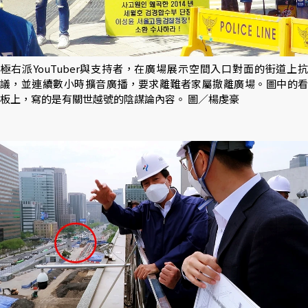
極右派YouTuber與支持者，在廣場展示空間入口對面的街道上抗
議，並連續數小時擴音廣播，要求離難者家屬撤離廣場。圖中的看
板上，寫的是有關世越號的陰謀論內容。 圖／楊虔豪