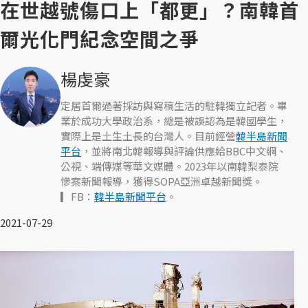
在世越號傷口上「都更」？南韓首
爾光化門紀念空間之爭
楊虔豪
定居首爾過著採訪與寫稿生活的駐韓獨立記者。畢
業於成功大學政治系，總是被誤認為是韓國學生，
實際上是土生土長的台灣人。目前經營
韓半島新聞
平台
，並將南北韓報導與評論供應給BBC中文網、
公視、端傳媒等華文媒體。2023年以南韓梨泰院
慘案新聞報導，獲得SOPA亞洲卓越新聞獎。
▎FB：
韓半島新聞平台
。
2021-07-29