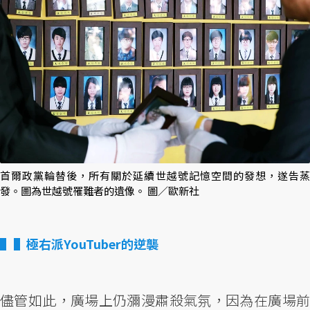
首爾政黨輪替後，所有關於延續世越號記憶空間的發想，遂告蒸
發。圖為世越號罹難者的遺像。 圖／歐新社
▌極右派YouTuber的逆襲
儘管如此，廣場上仍瀰漫肅殺氣氛，因為在廣場前