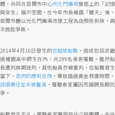
體，共同在首爾市中心
光化門廣場
營造上的「記
與安全」展示空間，在今年市長補選「變天」後，
首爾市廳以光化門廣場改建工程為由預告拆除，再
次掀起爭執。
2014年4月16日發生的
世越號船難
，造成包括京畿
道檀園高中師生在內，共299名乘客罹難。雖然船
長遭判無期徒刑，其他船員亦被重判，但船難發生
當下，
政府的應對怠惰
，導致錯過黃金救援時間
詳細責任並未被釐清
，罹難者家屬因而展開長期抗
爭。
船難發生不久，罹難者家屬與部分公民團體，在光