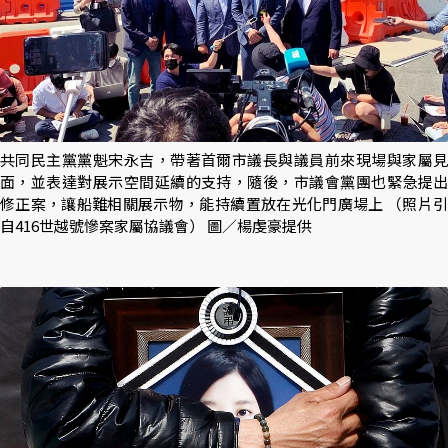
共同民主黨黨魁宋永吉，帶著首爾市議長與議員前來現場與家屬見
面，並表達對展示空間延續的支持，隨後，市議會黨團也緊急提出
修正案，讓船難相關展示物，能持續置放在光化門廣場上 （照片引
自416世越號慘案家屬協議會） 圖／楊虔豪提供