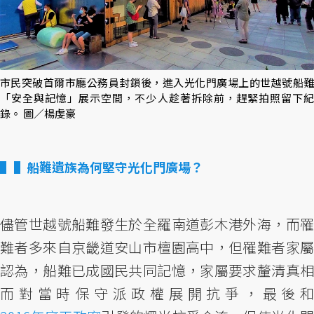
市民突破首爾市廳公務員封鎖後，進入光化門廣場上的世越號船難
「安全與記憶」展示空間，不少人趁著拆除前，趕緊拍照留下紀
錄。 圖／楊虔豪
▌船難遺族為何堅守光化門廣場？
儘管世越號船難發生於全羅南道彭木港外海，而罹
難者多來自京畿道安山市檀園高中，但罹難者家屬
認為，船難已成國民共同記憶，家屬要求釐清真相
而對當時保守派政權展開抗爭，最後和