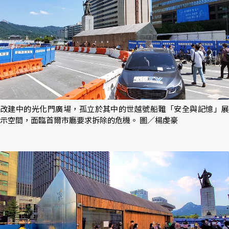
改建中的光化門廣場，孤立於其中的世越號船難「安全與記憶」展
示空間，面臨首爾市廳要求拆除的危機。 圖／楊虔豪