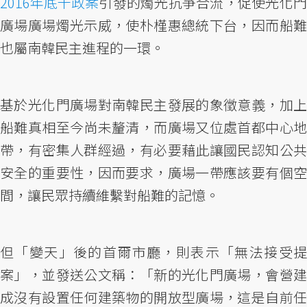
2016年底干政案
引發的燭光抗爭合流，促使光化門
廣場廣場燭光示威，使朴槿惠總統下台，因而船難
也屬南韓民主進程的一環。
基於光化門廣場對南韓民主發展的象徵意義，加上
船難真相至今尚未釐清，而廣場又位處首都中心地
帶，有密集人群經過，有必要藉此讓國民認知公共
安全的重要性，因而要求，廣場一帶應該要有個空
間，讓民眾持續維繫對船難的記憶。
但「變天」後的首爾市廳，則表示「無法接受提
案」，並發送公文稱：「新的光化門廣場，會營建
成沒有設置任何建築物的開放型廣場，這是自前任