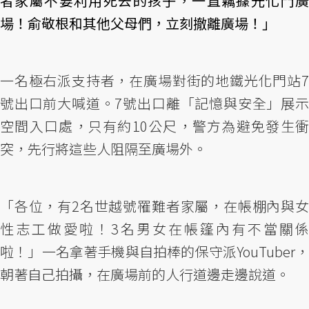
者家屬不要利用死去的孩子，一直竊據光化門廣
場！俞敬根和其他父母們，立刻撤離廣場！」
一名極右派支持者，在廣場對街的地鐵光化門站7
號出口前大喊道。7號出口離「記憶與安全」展示
空間入口處，只有約10公尺，警方為避免發生衝
突，先行將這些人阻隔至廣場外。
「各位，有2名世越號罹難者家屬，在帳棚內與女
性志工做愛啦！3名男女在帳篷內有不當關係
啦！」一名拿著手機與自拍棒的保守派YouTuber，
朝著自己拍攝，在廣場前的人行道邊走邊說道。