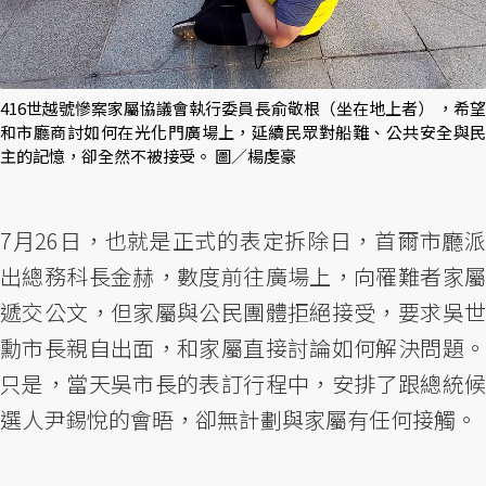
416世越號慘案家屬協議會執行委員長俞敬根（坐在地上者） ，希望
和市廳商討如何在光化門廣場上，延續民眾對船難、公共安全與民
主的記憶，卻全然不被接受。 圖／楊虔豪
7月26日，也就是正式的表定拆除日，首爾市廳派
出總務科長金赫，數度前往廣場上，向罹難者家屬
遞交公文，但家屬與公民團體拒絕接受，要求吳世
勳市長親自出面，和家屬直接討論如何解決問題。
只是，當天吳市長的表訂行程中，安排了跟總統候
選人尹錫悅的會晤，卻無計劃與家屬有任何接觸。