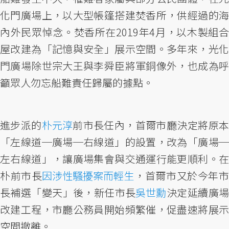
化門廣場上，以大型帳篷搭建焚香所，供經過的海
內外民眾悼念。焚香所在2019年4月，以木製組合
屋改建為「記憶與安全」展示空間。多年來，光化
門廣場除世宗大王與李舜臣將軍銅像外，也成為呼
籲眾人勿忘船難責任歸屬的據點。
進步派的
朴元淳
前市長任內，首爾市廳決定將原
「左線道─廣場─右線道」的設置，改為「廣場─
左右線道」，讓廣場集會與交通運行能更順利。在
朴前市長
因涉性騷擾案而輕生
，首爾市又於今年
長補選「變天」後，新任市長
吳世勳
決定延續廣
改建工程，市廳公務員開始頻繁催，促盡速將展示
空間撤離。