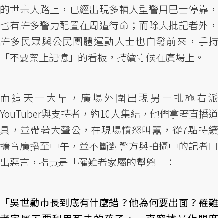
的世宗大路上，已經出現多輛大型警用巴士停靠，
也有許多警力配置在周遭待命；而除大批記者外，
許多民眾與公民團體運動人士也自發前來，手持
「不要禁止記憶」的看板，持續守候在廣場上。
而這天一大早，廣場外圍出現另一批極右派
YouTuber與支持者，約10人集結，他們拿著直播道
具，並帶著大聲公，在現場憤怒叫囂，從7點持續
擴音廣播至中午，並不斷對警方與拍攝中的記者口
出惡言，指責是「罹難者家屬的幫兇」：
「吳世勳市長到底有什麼錯？他為何要出面？罹難