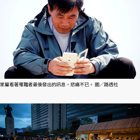
家屬看著罹難者最後發出的訊息，悲痛不已。 圖／路透社