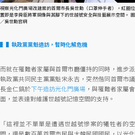
視察光化門廣場改建案的首爾市長吳世勳（口罩伸手者），紅圈位
置即是李舜臣將軍銅像與其腳下的世越號安全與技藝展示空間。 圖
／吳世勳官網
▌執政黨黨魁造訪，暫時化解危機
而就在罹難者家屬與首爾市廳僵持的同時，進步派
執政黨共同民主黨黨魁宋永吉，突然偕同首爾市議
長金仁鎬於
下午造訪光化門廣場
，與罹難者家屬
面，並表達對維護世越號記憶空間的支持。
「這裡並不單單是遭遇世越號慘案的犧牲者的空
間，還是數百萬首爾市民與大韓民國國民，以光化