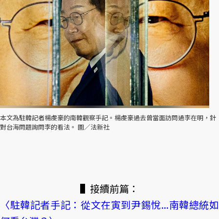
本文為駐韓記者楊虔豪的南韓觀察手記。楊虔豪過去曾當面訪問過李在明，針
對台海問題詢問李的看法。 圖／法新社
▌接續前篇：
〈駐韓記者手記：從文在寅到尹錫悅...南韓總統如