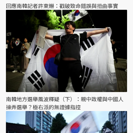
回應南韓記者許東爀：戳破致命錯誤與扭曲事實
南韓地方選舉風波釋疑（下）：親中政權與中國人
操弄選舉？極右派的無證據指控