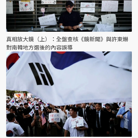
真相放大鏡（上）：全盤查核《鏡新聞》與許東爀
對南韓地方選後的內容誤導