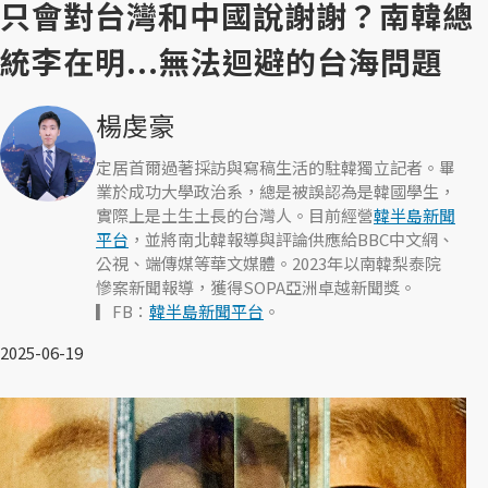
只會對台灣和中國說謝謝？南韓總
統李在明...無法迴避的台海問題
楊虔豪
定居首爾過著採訪與寫稿生活的駐韓獨立記者。畢
業於成功大學政治系，總是被誤認為是韓國學生，
實際上是土生土長的台灣人。目前經營
韓半島新聞
平台
，並將南北韓報導與評論供應給BBC中文網、
公視、端傳媒等華文媒體。2023年以南韓梨泰院
慘案新聞報導，獲得SOPA亞洲卓越新聞獎。
▎FB：
韓半島新聞平台
。
2025-06-19