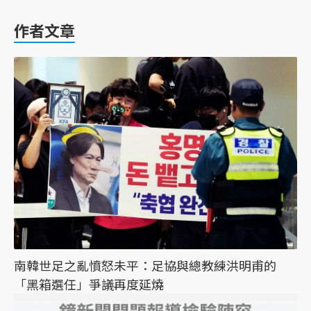
作者文章
南韓世足之亂憤怒未平：足協與總教練洪明甫的
「黑箱選任」爭議再度延燒