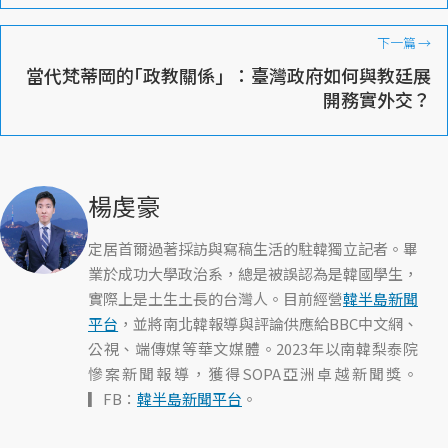
下一篇
→
當代梵蒂岡的｢政教關係」：臺灣政府如何與教廷展
開務實外交？
楊虔豪
定居首爾過著採訪與寫稿生活的駐韓獨立記者。畢
業於成功大學政治系，總是被誤認為是韓國學生，
實際上是土生土長的台灣人。目前經營
韓半島新聞
平台
，並將南北韓報導與評論供應給BBC中文網、
公視、端傳媒等華文媒體。2023年以南韓梨泰院
慘案新聞報導，獲得SOPA亞洲卓越新聞獎。
▎FB：
韓半島新聞平台
。