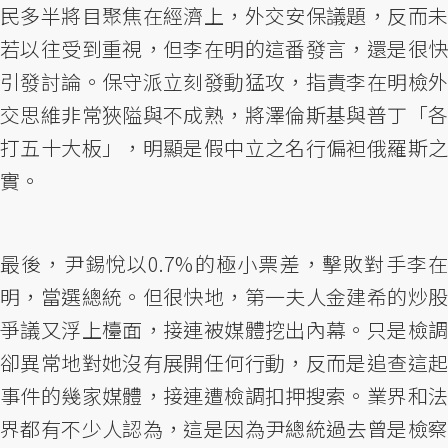
民多半將目聚焦在經濟上，外交安保議題，反而未
若以往受到重視，但李在明的這番發言，還是很快
引發討論。保守派立刻發動猛攻，指責李在明檢外
交思維非常狹隘與不成熟，將澤倫斯基與普丁「各
打五十大板」，明顯是假中立之名行偏袒俄羅斯之
實。
最後，尹錫悅以0.7%的極小票差，擊敗對手李在
明，當選總統。但很快地，第一夫人金建希的炒股
爭議又浮上檯面，接連被媒體挖出內幕。只是檢調
卻異常地對她沒有展開任何行動，反而是追查這起
事件的幾家媒體，接連遭檢調扣押搜索。業界和法
界都有不少人認為，這是因為尹總統過去曾是檢察