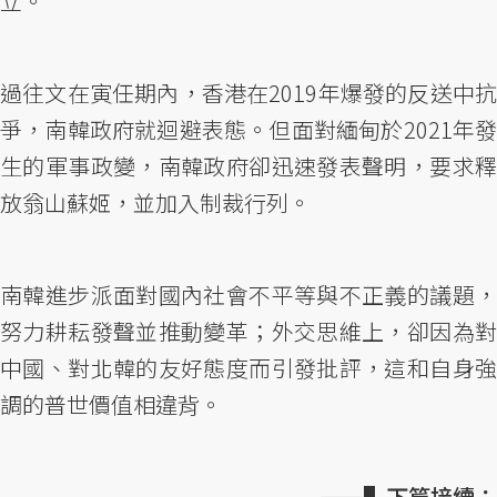
立。
過往文在寅任期內，香港在2019年爆發的反送中抗
爭，南韓政府就迴避表態。但面對緬甸於2021年發
生的軍事政變，南韓政府卻迅速發表聲明，要求釋
放翁山蘇姬，並加入制裁行列。
南韓進步派面對國內社會不平等與不正義的議題，
努力耕耘發聲並推動變革；外交思維上，卻因為對
中國、對北韓的友好態度而引發批評，這和自身強
調的普世價值相違背。
——▌下篇接續：