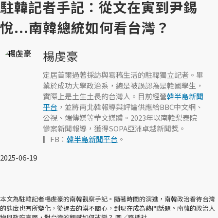
駐韓記者手記：從文在寅到尹錫
悅...南韓總統如何看台灣？
楊虔豪
定居首爾過著採訪與寫稿生活的駐韓獨立記者。畢
業於成功大學政治系，總是被誤認為是韓國學生，
實際上是土生土長的台灣人。目前經營
韓半島新聞
平台
，並將南北韓報導與評論供應給BBC中文網、
公視、端傳媒等華文媒體。2023年以南韓梨泰院
慘案新聞報導，獲得SOPA亞洲卓越新聞獎。
▎FB：
韓半島新聞平台
。
2025-06-19
本文為駐韓記者楊虔豪的南韓觀察手記。隨著時間的演進，南韓政治看待台灣
的態度也有所變化，從過去的漠不關心，到現在成為熱門話題。南韓的政治人
物與政府高層，對台灣的觀感如何改變？ 圖／路透社