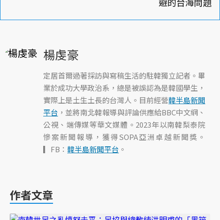
避的台海問題
楊虔豪
定居首爾過著採訪與寫稿生活的駐韓獨立記者。畢
業於成功大學政治系，總是被誤認為是韓國學生，
實際上是土生土長的台灣人。目前經營
韓半島新聞
平台
，並將南北韓報導與評論供應給BBC中文網、
公視、端傳媒等華文媒體。2023年以南韓梨泰院
慘案新聞報導，獲得SOPA亞洲卓越新聞獎。
▎FB：
韓半島新聞平台
。
作者文章