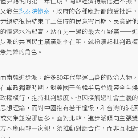
但尹錫悅的第一年任期，南韓經濟持續低迷不振，
又發生
梨泰院慘案
，政府的各種應對都飽受批評
尹總統很快結束了上任時的民意蜜月期。民意對他
的憤怒水漲船高，站在另一邊的最大在野黨——進
步派的共同民主黨黨魁李在明，就扮演起批判政權
急先鋒的角色。
而南韓進步派，許多80年代學運出身的政治人物，
在軍政獨裁時期，對美國干預韓半島並縱容全斗煥
政權橫行，抱持批判態度。也因接觸過社會主義的
思想理論，而對中國抱有若干憧憬，和台灣的淵源
或交集並沒那麼多。面對北韓，進步派傾向主張雙
方本應兩韓一家親，須推動對話合作，而非互相對