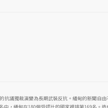
始的抗議獨裁演變為長期武裝反抗。緬甸的新聞自由
名中，緬甸在180個受評比的國家裡排第169名。造