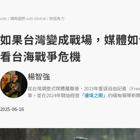
udn
轉角國際 udn Global
政經角力
如果台灣變成戰場，媒體如
看台海戰爭危機
楊智強
從台灣調查式媒體離職後，2023年重返自由記者（Fr
事。並在2024年開始經營
「邊境之眼」
的緬甸報導新
2025-06-16