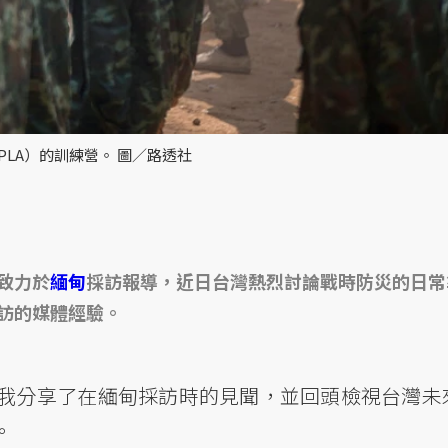
LA）的訓練營。 圖／路透社
致力於
緬甸
採訪報導，近日台灣熱烈討論戰時防災的日常
訪的媒體經驗。
我分享了在緬甸採訪時的見聞，並回頭檢視台灣未
。