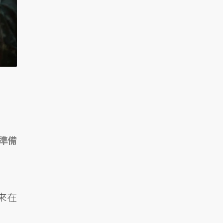
準備
來在