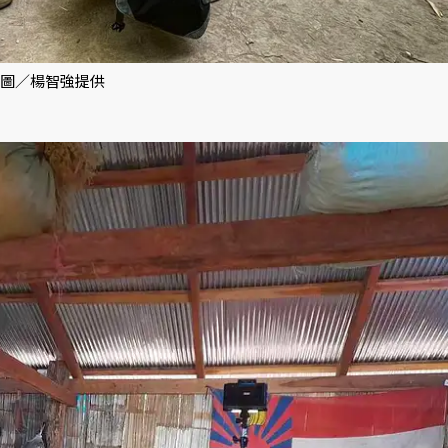
 圖／楊智強提供