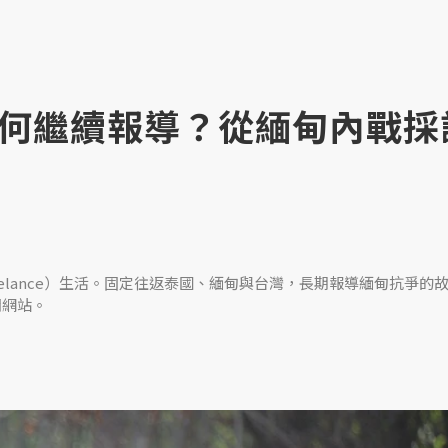
何繼續報導？從緬甸內戰採
eelance）生活。固定往返泰國、緬甸與台灣，長期報導緬甸抗爭的
聞網站。