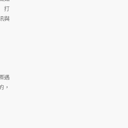
）打
訊與
際遇
的，