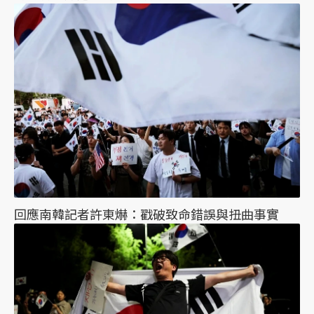
回應南韓記者許東爀：戳破致命錯誤與扭曲事實