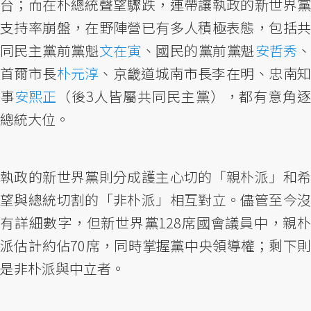
台；而在朴總統聲望驟跌，連帶讓執政的新世界黨
支持率崩盤，在野陣營已有多人積極表態，包括共
同民主黨前黨魁
文在寅
、國民的黨前黨魁
安哲秀
首爾市長
朴元淳
、京畿道城南市長李在明、忠南
事
安熙正
（後3人皆屬共同民主黨），都有意角
總統大位。
執政的新世界黨則分成護主心切的「親朴派」和希
望與總統切割的「非朴派」相互對立。儘管至今沒
有詳細數字，但新世界黨128席國會議員中，親朴
派估計約佔70席，同時掌握黨中央領導權；剩下則
是非朴派與中立者。