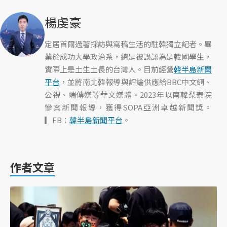
楊虔豪
定居首爾過著採訪與寫稿生活的駐韓獨立記者。畢
業於成功大學政治系，總是被誤認為是韓國學生，
實際上是土生土長的台灣人。目前經營
韓半島新聞
平台
，並將南北韓報導與評論供應給BBC中文網、
公視、端傳媒等華文媒體。2023年以南韓梨泰院
慘案新聞報導，獲得SOPA亞洲卓越新聞獎。
▎FB：
韓半島新聞平台
。
作者文章