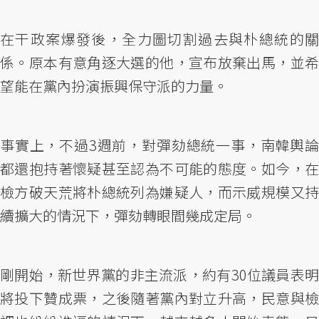
在干政案爆發後，全力圖切割過去與朴總統的關
係。原本有意角逐大選的他，宣布放棄出馬，並希
望能在黨內扮演振興保守派的力量。
事實上，不過3週前，對彈劾總統一事，南韓輿論
都還抱持著懷疑甚至認為不可能的態度。如今，在
檢方破天荒將朴總統列為嫌疑人，而示威規模又持
續擴大的情況下，彈劾轉眼間幾成定局。
剛開始，新世界黨的非主流派，約有30位議員表明
將投下贊成票，之後隨著黨內對立升高，民意與檢