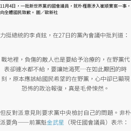
11月4日，一批新世界黨的國會議員，就朴槿惠涉入崔順實案一事，
向全體國民致歉。 圖／歐新社
力挺總統的李貞鉉，在27日的黨內會議中批判道：
戰地裡，負傷的敵人也是要給予治療的，在野黨代
表卻連水都不給，要讓她渴死…在如此艱困的時
刻，原本應該給國民希望的在野黨，心中卻已顯現
恐怖的政治報復，真是毛骨悚然。
但反對派意見則要求黨中央檢討自己的問題。非朴
派要角——前黨魁
金武星
（現任國會議員）表示：