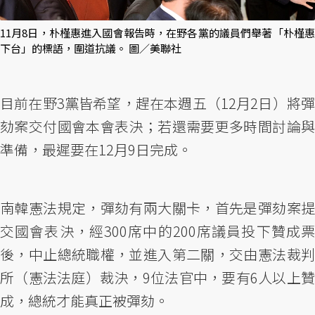
11月8日，朴槿惠進入國會報告時，在野各黨的議員們舉著「朴槿惠
下台」的標語，圍道抗議。 圖／美聯社
目前在野3黨皆希望，趕在本週五（12月2日）將彈
劾案交付國會本會表決；若還需要更多時間討論與
準備，最遲要在12月9日完成。
南韓憲法規定，彈劾有兩大關卡，首先是彈劾案提
交國會表決，經300席中的200席議員投下贊成票
後，中止總統職權，並進入第二關，交由憲法裁判
所（憲法法庭）裁決，9位法官中，要有6人以上贊
成，總統才能真正被彈劾。