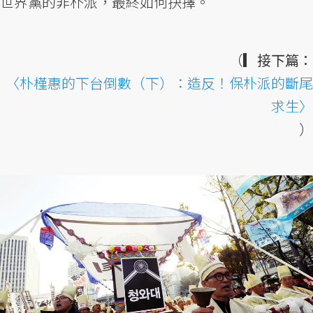
世界黨的非朴派，最終如何抉擇。
（
▎接下篇：
〈朴槿惠的下台倒數（下）：造反！保朴派的斷尾
求生〉
）