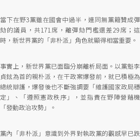
當下在野3黨雖在國會中過半，連同無黨籍贊成彈
劾的議員，共171席，離彈劾門檻還差29席；這
時，新世界黨的「非朴派」角色就顯得相當重要。
事實上，新世界黨已面臨分崩離析局面。以黨魁李
貞鉉為首的親朴派，在干政案爆發前，就已積極為
總統辯護，爆發後也不斷強調要「維護國家政局穩
定」、「遵照憲政秩序」，並指責在野陣營藉機
「發動政治攻勢」。
黨內「非朴派」意識到外界對執政黨的觀感早已跌