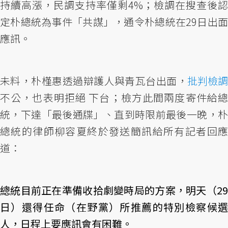
持續高漲，民調支持率僅剩4%；檢調在搜查後認
定朴總統為事件「共謀」，通令朴總統在29日出面
應訊。
未料，朴槿惠透過辯護人與青瓦台出面，
批判檢調
不公，也表明拒絕 下台；檢方此間兩度寄件給總
統，下達「最後通牒」、直到時限前最後一晚，朴
總統的律師柳容夏終於發送簡訊給所有記者回應
道：
總統目前正在準備收拾劇變時局的方案，明天（29
日）還得任命（在野黨）所推薦的特別檢察候選
人，日程上要應訊會有困難。