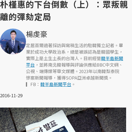
朴槿惠的下台倒數（上）：眾叛親
離的彈劾定局
楊虔豪
定居首爾過著採訪與寫稿生活的駐韓獨立記者。畢
業於成功大學政治系，總是被誤認為是韓國學生，
實際上是土生土長的台灣人。目前經營
韓半島新聞
平台
，並將南北韓報導與評論供應給BBC中文網、
公視、端傳媒等華文媒體。2023年以南韓梨泰院
慘案新聞報導，獲得SOPA亞洲卓越新聞獎。
▎FB：
韓半島新聞平台
。
2016-11-29