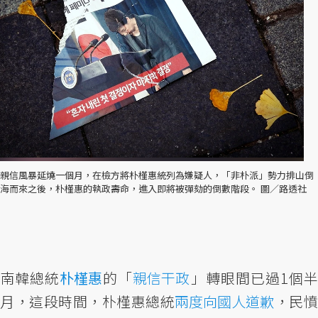
親信風暴延燒一個月，在檢方將朴槿惠統列為嫌疑人，「非朴派」勢力排山倒
海而來之後，朴槿惠的執政壽命，進入即將被彈劾的倒數階段。 圖／路透社
南韓總統
朴槿惠
的「
親信干政
」轉眼間已過1個半
月，這段時間，朴槿惠總統
兩度向國人道歉
，民