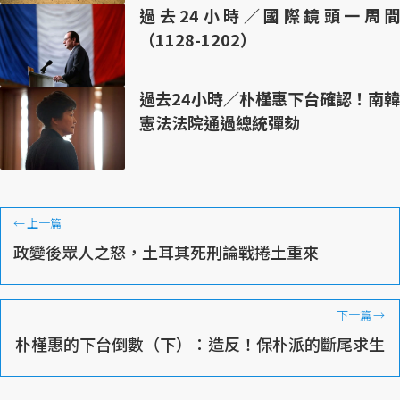
過去24小時／國際鏡頭一周間
（1128-1202）
過去24小時／朴槿惠下台確認！南韓
憲法法院通過總統彈劾
←
上一篇
政變後眾人之怒，土耳其死刑論戰捲土重來
下一篇
→
朴槿惠的下台倒數（下）：造反！保朴派的斷尾求生