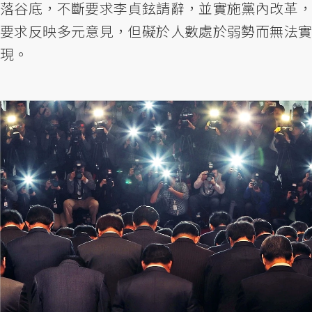
落谷底，不斷要求李貞鉉請辭，並實施黨內改革，
要求反映多元意見，但礙於人數處於弱勢而無法實
現。