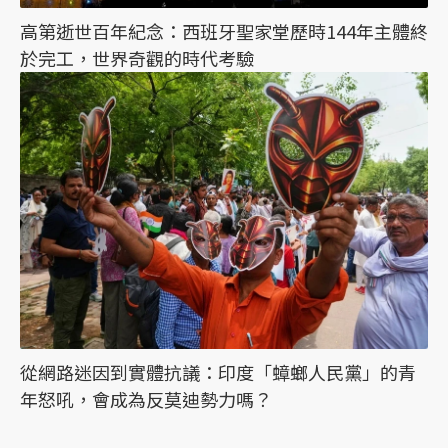
高第逝世百年紀念：西班牙聖家堂歷時144年主體終
於完工，世界奇觀的時代考驗
從網路迷因到實體抗議：印度「蟑螂人民黨」的青
年怒吼，會成為反莫迪勢力嗎？