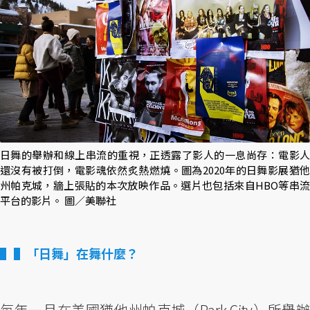
日舞的舉辦和線上串流的重視，正透露了影人的一息尚存：電影人
還沒有被打倒，電影魂依然炙熱燃燒。圖為2020年的日舞影展猶他
州帕克城，牆上張貼的本次放映作品。選片也包括來自HBO等串流
平台的影片。 圖／美聯社
▌「日舞」在舞什麼？
每年一月在美國猶他州帕克城（Park City）所舉辦