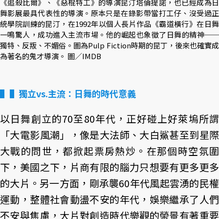
《追殺比爾》、《惡棍特工》的導演昆汀塔倫提諾，也已經成為日
舞影展最具代表性的導演。原本只是在錄影帶當打工仔、沒受過正
統學院訓練的昆汀，在1992年以個人長片作品《霸道橫行》在日舞
一鳴驚人，成功進入主流市場。他的崛起也象徵了日舞的精神──
獨特、反叛、不媚俗。圖為Pulp Fiction時期的昆丁，後來也確實成
為著名的鬼才導演。 圖／IMDB
▌獨立vs.主流：日舞的時代意義
以日舞創立的70至80年代，正好碰上好萊塢所謂
「大電影風潮」，像是大法師、大白鯊甚至到星際
大戰的問世，都掀起票房熱炒。在那個時空氛圍
下，美國之下，片商有限的腦力只想要有更多更多
的大片。另一方面，剛承襲60年代風起雲湧的民權
運動，整體社會動盪不安的年代，娛樂繼承了人們
不安與焦慮，大片對創造時代樂觀的榮景有著重要