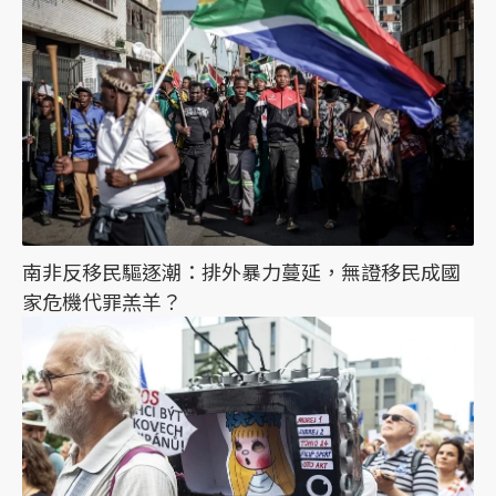
南非反移民驅逐潮：排外暴力蔓延，無證移民成國
家危機代罪羔羊？