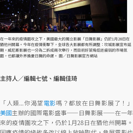
在一年來的疫情圍攻之下，美國最大的獨立影展「日舞影展」仍於1月28日在
猶他州開幕。今年在疫情衝擊下，全球各大影展都有所調整：坎城影展宣布延
期，威尼斯影展也一分為二拆成兩次舉行，而目前好萊塢低迷疲弱的市場氛
圍，也都讓外界擔憂日舞的命運。 圖／日舞影展官方網站
主持人／編輯七號、編輯佳琦
「人類...你渴望
電影
嗎？都放在日舞影展了！
美國
主辦的國際電影盛事——日舞影展——在一年
來的疫情圍攻之下，仍於1月28日在猶他州開幕。
因應疫情的緣故多改以線上放映取代，參展電影也