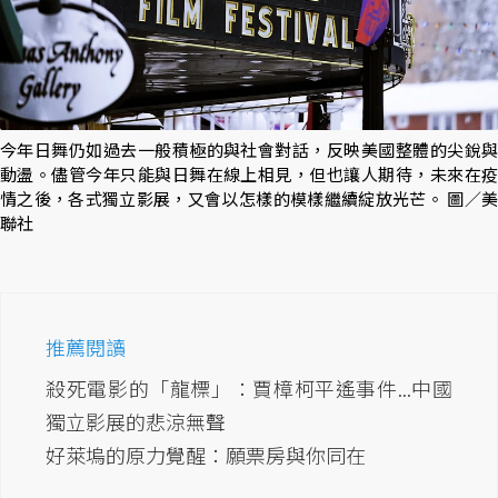
今年日舞仍如過去一般積極的與社會對話，反映美國整體的尖銳與
動盪。儘管今年只能與日舞在線上相見，但也讓人期待，未來在疫
情之後，各式獨立影展，又會以怎樣的模樣繼續綻放光芒。 圖／美
聯社
推薦閱讀
殺死電影的「龍標」：賈樟柯平遙事件...中國
獨立影展的悲涼無聲
好萊塢的原力覺醒：願票房與你同在