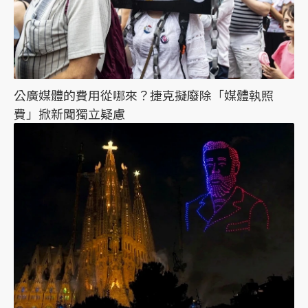
公廣媒體的費用從哪來？捷克擬廢除「媒體執照
費」掀新聞獨立疑慮