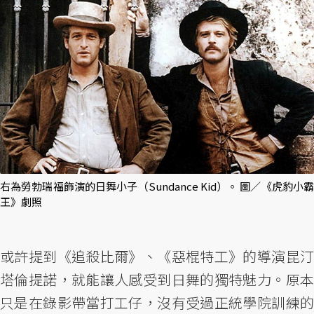
右為勞勃瑞福飾演的日舞小子（Sundance Kid）。 圖／《虎豹小霸
王》劇照
或許提到《追殺比爾》、《惡棍特工》的導演昆汀
塔倫提諾，就能讓人感受到日舞的獨特魅力。原本
只是在錄影帶當打工仔，沒有受過正統學院訓練的