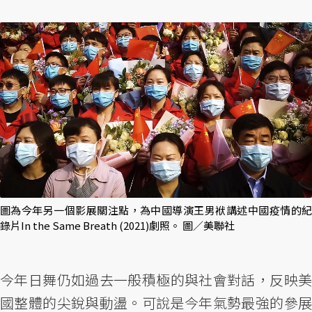
圖為今年另一個影展關注點，為中國導演王男袱講述中國疫情的紀
錄片In the Same Breath (2021)劇照。 圖／美聯社
今年日舞仍如過去一般積極的與社會對話，反映美
國整體的尖銳與動盪。可說是今年氣勢最強的參展