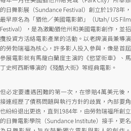
的日舞影展（Sundance Festival）創立於1978年，
最早原名為「猶他／美國電影節」（Utah/ US Film
Festival），是為激勵猶他州和美國電影創作，並招
攬投資方活絡電影產業的活動。以老牌演員兼導演
的勞勃瑞福為核心，許多影人投入參與，像是首屆
參展電影就有馬龍白蘭度主演的《慾望街車》、馬
丁史柯西斯導演的《殘酷大街》等經典電影。
但必定要遭遇困難的第一次，在慘賠4萬美元後，
接連經歷了債務問題與執行方針的歧異，內部要角
也紛紛退出更迭，直到1984年，由勞勃瑞福所創立
的日舞電影學院（Sundance Institute）接手，更名
為日舞影展，旨在鼓勵獨立電影與影人的創作。