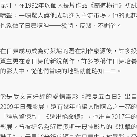
昆汀，在1992年以個人長片作品《霸道橫行》初試
啼聲，一鳴驚人讓他成功進入主流市場，他的崛起
也象徵了日舞精神──獨特、反叛、不媚俗。
在日舞成功成為好萊塢的潛在創作泉源後，許多投
資主更在意日舞的新銳創作，許多被稱作日舞培養
的影人中，從他們首映的地點就能略知一二。
像是受文青好評的愛情電影《戀夏五百日》出自
2009年日舞影展，還有幾年前讓人眼睛為之一亮的
「種族驚悚片」《逃出絕命鎮》，也出自2017年的
影展。曾被提名為87屆奧斯卡最佳影片的《進擊的
鼓手》，最早18分鐘的短片在日舞中大放異彩，受