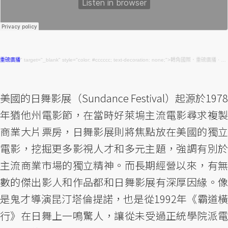
重磅廣播
" target="_blank" style="color: #cccccc; text-decoration: none;">轉角國際．重磅廣播 ·
打
美國的日舞影展（Sundance Festival）起源於1978
年猶他州電影節，在當時好萊塢主流電影尋求複製
商業大片票房，日舞影展則將焦點放在美國的獨立
電影，挖掘更多影視人才和多元主題，強調有別於
主流商業市場的獨立精神。而長期經營以來，有無
數的傑出影人和作品都和日舞影展有深厚因緣。像
是鬼才導演昆汀塔倫提諾，也是從1992年《霸道橫
行》在日舞上一鳴驚人，讓從未受過正統學院派電