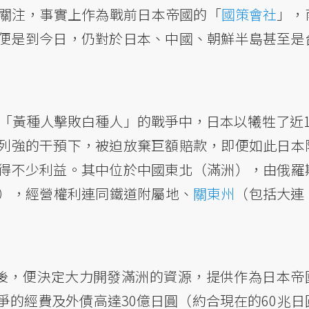
關注，事實上作為戰前日本帝國的「
國策會社
」，
便是到今日，仍對於日本、中國、朝鮮半島甚至是
場「黃種人擊敗白種人」的戰爭中，日本以犧牲了近1
列強的干預下，被迫放棄巨額賠款，即便如此日本
得不少利益。其中位於中國東北（滿洲），由俄羅
），經營權利連同鐵道附屬地、
關東州
（包括大連
道後，便決定大力開發滿洲的資源，提供作為日本帝
的經費及外債高達30億日圓（約合現在的60兆日