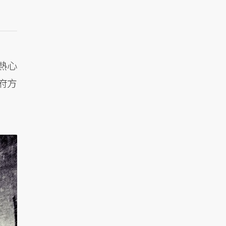
熱心
府方