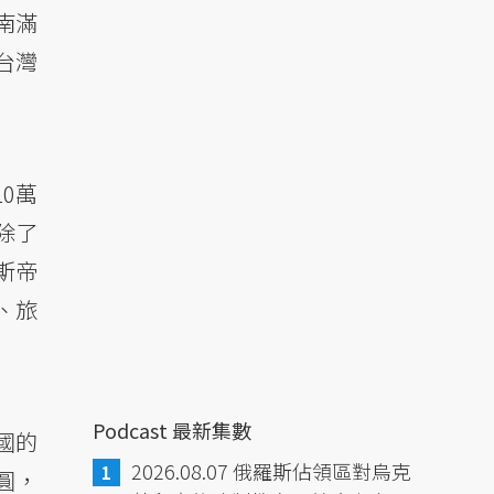
南滿
台灣
0萬
除了
斯帝
、旅
Podcast 最新集數
國的
2026.08.07 俄羅斯佔領區對烏克
圓，