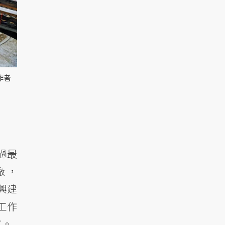
作者
過最
廠，
興建
工作
工。