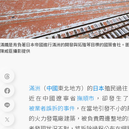
滿鐵是背負著日本帝國進行滿洲的開發與拓殖等目標的國策會社。圖
陳威臣攝影提供
滿洲
（
中國
東北地方）的
日本
殖民過往
近在中國遼寧省
撫順市
，卻發生了
被業者誤拆的事件
，在當地引發不小的風
的火力發電廠建築，被負責周邊整地的
者發現狀況不對，將拆除過程公布在網