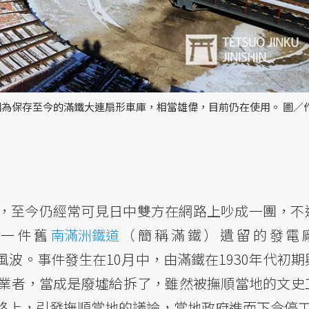
為保存至今的滿鐵大連扇形車庫，相當雄偉，目前仍在使用。 圖／
，至今仍經常可見日中雙方在網路上吵成一團，不
一件舊
南滿洲鐵道
（簡稱滿鐵）遺留的發電
波。事件發生在10月中，由滿鐵在1930年代初期
業者，當成是廢墟給拆了，雖然被撫順當地的文史
路上，引發撫順當地的議論，當地政府進而下令停