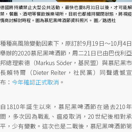
德國將持續禁止大型公共活動，最快也要8月31日以後，才可能解
禁，餐廳、酒吧等餐飲娛樂場所，目前也都維持關閉狀態，將視疫
情商討解封時程。圖為慕尼黑啤酒節資料照片。 圖／路透社
種種高風險變動因素下，原訂於9月19日～10月4日
舉辦的2020慕尼黑啤酒節，周二21日已由巴伐利亞
邦總理索德（Markus Söder，基民盟）與慕尼黑市
長賴特爾（Dieter Reiter，社民黨）同聲遺憾宣
布：
今年確認正式取消
。
自1810年誕生以來，慕尼黑啤酒節在過去210年
間，多次因為戰亂、瘟疫取消，20世紀後相對承
平，少有變數。這次也是二戰後，慕尼黑啤酒節第