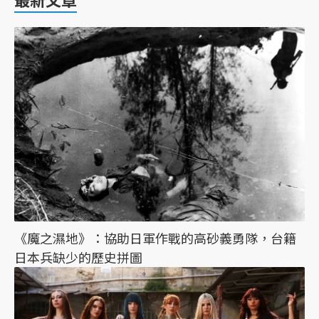
《魔之濕地》：協助日軍作戰的高砂義勇隊，台籍
日本兵缺少的歷史拼圖