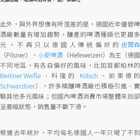
此外，與外界想像有所落差的是，德國近年儘管啤
酒廠數量有增加趨勢，釀產的啤酒種類也更趨多
元，不再只以德國人傳統偏好的
皮爾森
（Pilsner）、
小麥啤酒
（Hefeweizen）為主（德
不同地區，有各自偏好的風味，比如首都柏林的
Berliner Weiße
、科隆的
Kölsch
、前東德
Schwarzbier
），許多精釀啤酒廠也積極引進、實
驗其他多元風味；但國內啤酒消費市場整體來說卻
呈萎縮狀態，銷售量不斷下滑。
根據去年統計，平均每名德國人一年只喝了不到