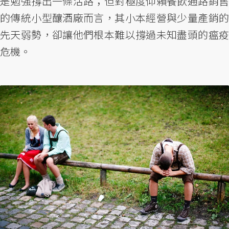
是勉強撐出一條活路；但對極度仰賴餐飲通路銷售
的傳統小型釀酒廠而言，其小本經營與少量產銷的
先天弱勢，卻讓他們根本難以撐過未知盡頭的瘟疫
危機。