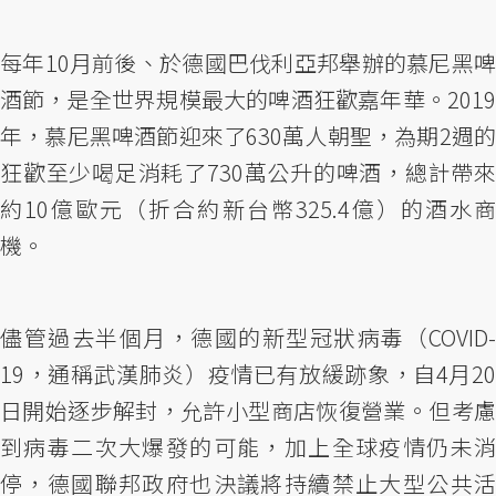
每年10月前後、於德國巴伐利亞邦舉辦的慕尼黑啤
酒節，是全世界規模最大的啤酒狂歡嘉年華。2019
年，慕尼黑啤酒節迎來了630萬人朝聖，為期2週的
狂歡至少喝足消耗了730萬公升的啤酒，總計帶來
約10億歐元（折合約新台幣325.4億）的酒水商
機。
儘管過去半個月，德國的新型冠狀病毒（COVID-
19，通稱武漢肺炎）疫情已有放緩跡象，自4月20
日開始逐步解封，允許小型商店恢復營業。但考慮
到病毒二次大爆發的可能，加上全球疫情仍未消
停，德國聯邦政府也決議將持續禁止大型公共活