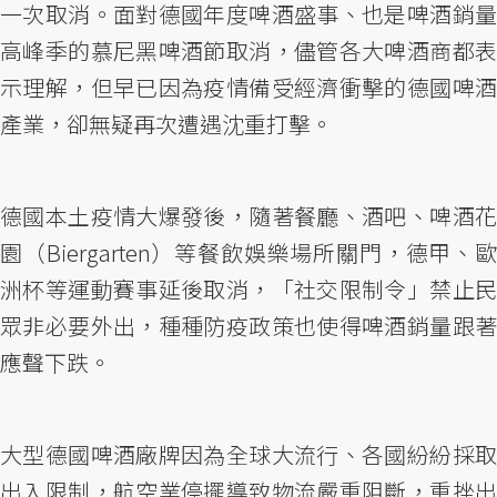
一次取消。面對德國年度啤酒盛事、也是啤酒銷量
高峰季的慕尼黑啤酒節取消，儘管各大啤酒商都表
示理解，但早已因為疫情備受經濟衝擊的德國啤酒
產業，卻無疑再次遭遇沈重打擊。
德國本土疫情大爆發後，隨著餐廳、酒吧、啤酒花
園（Biergarten）等餐飲娛樂場所關門，德甲、歐
洲杯等運動賽事延後取消，「社交限制令」禁止民
眾非必要外出，種種防疫政策也使得啤酒銷量跟著
應聲下跌。
大型德國啤酒廠牌因為全球大流行、各國紛紛採取
出入限制，航空業停擺導致物流嚴重阻斷，重挫出