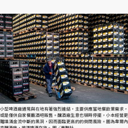
小型啤酒廠通常與在地有著強烈連結，主要供應當地餐飲業需求，
或是僅供自家餐廳酒吧販售。釀酒廠生意也頓時停擺，小本經營更
難填滿金流中斷的黑洞，因而面臨更高的的倒閉風險。圖為韋爾內
克釀酒廠，堆滿啤酒存貨。 圖／美聯社