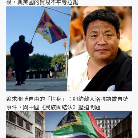
後，與美國的貿易不平等拉鋸
追求圖博自由的「捨身」：紐約藏人洛嘎讓贊自焚
事件，與中國《民族團結法》壓迫問題