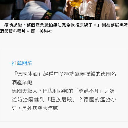
「疫情過後，整個產業恐怕無法完全恢復原貌了。」圖為慕尼黑啤
酒節資料照片。 圖／美聯社
推薦閱讀
「德國冰酒」絕種中？極端氣候摧毀的德國名
酒產業鏈
德國天龍人？巴伐利亞邦的「尊爵不凡」之謎
從防疫隔離到「種族屠殺」？德國的瘟疫小
史，黑死病與大流感