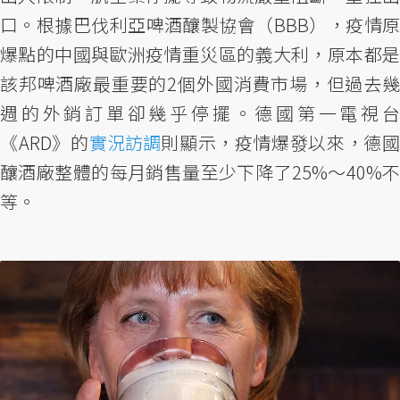
口。根據巴伐利亞啤酒釀製協會（BBB），疫情原
爆點的中國與歐洲疫情重災區的義大利，原本都是
該邦啤酒廠最重要的2個外國消費市場，但過去幾
週的外銷訂單卻幾乎停擺。德國第一電視台
《ARD》的
實況訪調
則顯示，疫情爆發以來，德
釀酒廠整體的每月銷售量至少下降了25%～40%不
等。