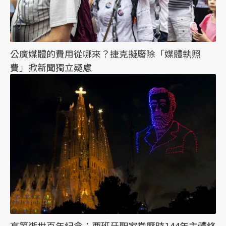
公廣媒體的費用從哪來？捷克擬廢除「媒體執照
費」掀新聞獨立疑慮
高第逝世百年紀念：西班牙聖家堂歷時144年主體終