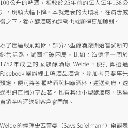
100公升的啤酒，相較於25年前的每人每年136公
升，明顯大幅下降。本就走衰的大環境，在病毒威
脅之下，獨立釀酒廠的經營也就顯得更加脆弱。
為了度過眼前難關，部分小型釀酒廠開始嘗試新的
銷售活路，試圖打破困局。比如：海德堡一間於
1752年成立的家族釀酒廠 Welde，便打算透過
Facebook 舉辦線上啤酒品酒會。參加者只要事先
預定，便可將各種啤酒與相應酒杯，運送到府，透
過視訊直播分享品茗。也有其他小型釀酒廠，透過
直銷將啤酒送到客戶家門前。
Welde 的經理史匹爾曼（Says Spielmann）樂觀表