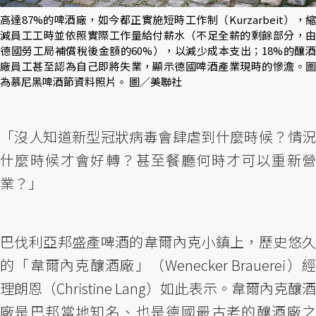
高達87%的啤酒廠，如今都正實施短時工作制（Kurzarbeit），縮
減員工工時並依照實際工作量給付薪水（不足全薪的剩餘部分，由
德國勞工局補償稅後金額的60%），以減少成本支出；18%的釀酒
廠員工甚至認為自己即將失業，顯示德國啤酒產業現時的慘澹。圖
為慕尼黑啤酒節資料照片。 圖／美聯社
「沒人知道新型冠狀病毒會肆虐到什麼時候？情況
什麼時候才會好轉？甚至餐廳何時才可以重新營
業？」
巴伐利亞邦盛產啤酒的韋爾內克小鎮上，歷史悠久
的「韋爾內克釀酒廠」（Wenecker Brauerei）經
理朗恩（Christine Lang）如此表示。韋爾內克釀酒
廠是巴邦當地知名、也是德國最古老的釀酒廠之