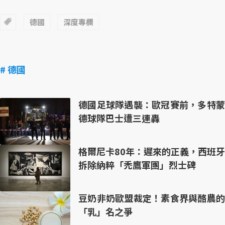
德國
深度專欄
# 德國
德國足球隊遇襲：歐冠賽前，多特蒙
德球隊巴士遭三連轟
格爾尼卡80年：遲來的正義，西班牙
拆除納粹「禿鷹軍團」烈士碑
豆奶非奶歐盟裁定！素食界與酪農的
「乳」名之爭