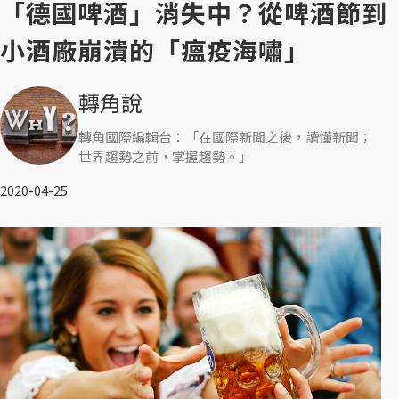
「德國啤酒」消失中？從啤酒節到
小酒廠崩潰的「瘟疫海嘯」
轉角說
轉角國際編輯台：「在國際新聞之後，讀懂新聞；
世界趨勢之前，掌握趨勢。」
2020-04-25