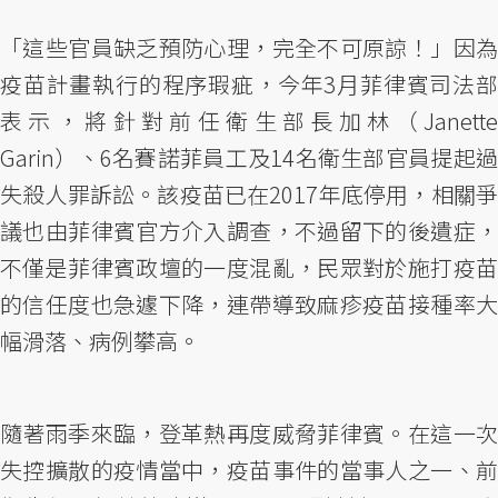
「這些官員缺乏預防心理，完全不可原諒！」因為
疫苗計畫執行的程序瑕疵，今年3月菲律賓司法部
表示，將針對前任衛生部長加林（Janette
Garin）、6名賽諾菲員工及14名衛生部官員提起過
失殺人罪訴訟。該疫苗已在2017年底停用，相關爭
議也由菲律賓官方介入調查，不過留下的後遺症，
不僅是菲律賓政壇的一度混亂，民眾對於施打疫苗
的信任度也急遽下降，連帶導致麻疹疫苗接種率大
幅滑落、病例攀高。
隨著雨季來臨，登革熱再度威脅菲律賓。在這一次
失控擴散的疫情當中，疫苗事件的當事人之一、前