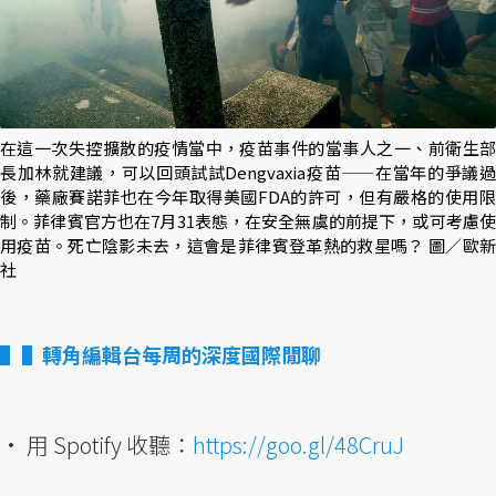
在這一次失控擴散的疫情當中，疫苗事件的當事人之一、前衛生部
長加林就建議，可以回頭試試Dengvaxia疫苗——在當年的爭議過
後，藥廠賽諾菲也在今年取得美國FDA的許可，但有嚴格的使用限
制。菲律賓官方也在7月31表態，在安全無虞的前提下，或可考慮使
用疫苗。死亡陰影未去，這會是菲律賓登革熱的救星嗎？ 圖／歐新
社
▌轉角編輯台每周的深度國際閒聊
• 用 Spotify 收聽：
https://goo.gl/48CruJ