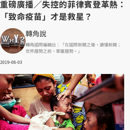
重磅廣播／失控的菲律賓登革熱：
「致命疫苗」才是救星？
轉角說
轉角國際編輯台：「在國際新聞之後，讀懂新聞；
世界趨勢之前，掌握趨勢。」
2019-08-03