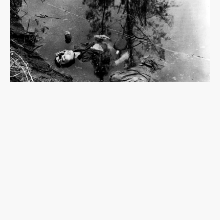
《魔之濕地》：協助日軍作戰的高砂義勇隊，台籍
日本兵缺少的歷史拼圖