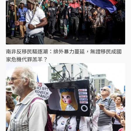
南非反移民驅逐潮：排外暴力蔓延，無證移民成國
家危機代罪羔羊？