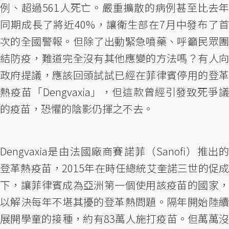
例、超過561人死亡。嚴重擴散的病例甚至比去年
同期成長了將近40%，讓衛生部在7月中發布了首
次的全國警報。但除了出動緊急噴藥、呼籲民眾團
結防疫，難道完全沒有其他應變的方法嗎？有人向
政府提議，應該回頭試試已經在菲律賓停用的登革
熱疫苗「Dengvaxia」，但這款曾經引發致死爭議
的疫苗，恐懼的陰影仍揮之不去。
Dengvaxia是由法國廠商賽諾菲（Sanofi）推出的
登革熱疫苗，2015年在時任總統艾奎諾三世的促成
下，讓菲律賓成為亞洲第一個使用該疫苗的國家，
以解決每年不堪其擾的登革熱問題。隔年開始陸續
展開學童的接種，約有83萬人施打疫苗。但萬萬沒