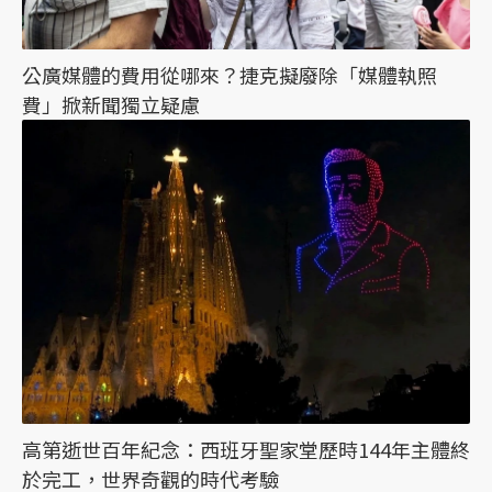
公廣媒體的費用從哪來？捷克擬廢除「媒體執照
費」掀新聞獨立疑慮
高第逝世百年紀念：西班牙聖家堂歷時144年主體終
於完工，世界奇觀的時代考驗