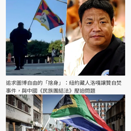
追求圖博自由的「捨身」：紐約藏人洛嘎讓贊自焚
事件，與中國《民族團結法》壓迫問題