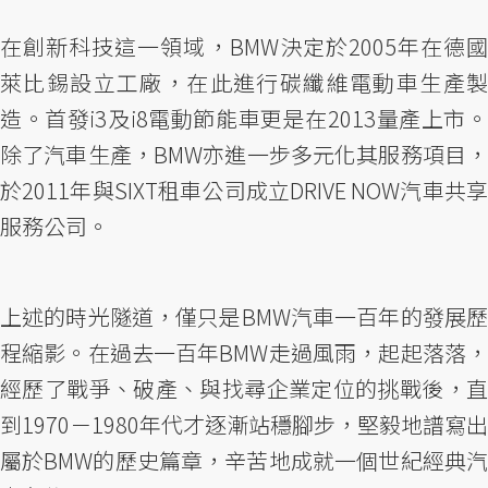
在創新科技這一領域，BMW決定於2005年在德國
萊比錫設立工廠，在此進行碳纖維電動車生產製
造。首發i3及i8電動節能車更是在2013量產上市。
除了汽車生產，BMW亦進一步多元化其服務項目，
於2011年與SIXT租車公司成立DRIVE NOW汽車共享
服務公司。
上述的時光隧道，僅只是BMW汽車一百年的發展歷
程縮影。在過去一百年BMW走過風雨，起起落落，
經歷了戰爭、破產、與找尋企業定位的挑戰後，直
到1970－1980年代才逐漸站穩腳步，堅毅地譜寫出
屬於BMW的歷史篇章，辛苦地成就一個世紀經典汽