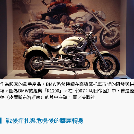
作為起家的拿手產品，BMW仍然持續在高級摩托車市場的研發與耕
耘。圖為BMW的經典「R1200」，在《007：明日帝國》中，曾是龐
德（皮爾斯布洛斯南）的片中座騎。 圖／美聯社
▎戰後掙扎與危機後的華麗轉身