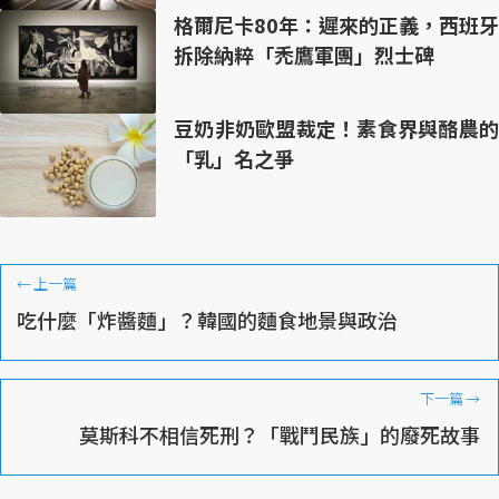
格爾尼卡80年：遲來的正義，西班牙
拆除納粹「禿鷹軍團」烈士碑
豆奶非奶歐盟裁定！素食界與酪農的
「乳」名之爭
←
上一篇
吃什麼「炸醬麵」？韓國的麵食地景與政治
下一篇
→
莫斯科不相信死刑？「戰鬥民族」的廢死故事