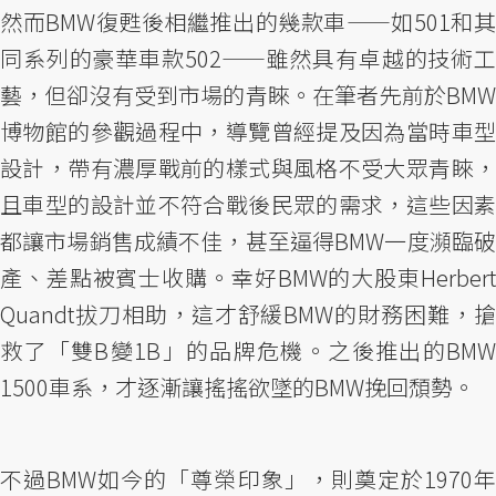
然而BMW復甦後相繼推出的幾款車——如501和其
同系列的豪華車款502——雖然具有卓越的技術工
藝，但卻沒有受到市場的青睞。在筆者先前於BMW
博物館的參觀過程中，導覽曾經提及因為當時車型
設計，帶有濃厚戰前的樣式與風格不受大眾青睞，
且車型的設計並不符合戰後民眾的需求，這些因素
都讓市場銷售成績不佳，甚至逼得BMW一度瀕臨破
產、差點被賓士收購。幸好BMW的大股東Herbert
Quandt拔刀相助，這才舒緩BMW的財務困難，搶
救了「雙B變1B」的品牌危機。之後推出的BMW
1500車系，才逐漸讓搖搖欲墜的BMW挽回頹勢。
不過BMW如今的「尊榮印象」，則奠定於1970年