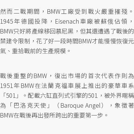
然而二戰期間，BMW工廠受到戰火嚴重摧殘。
1945年德國投降，Eisenach車廠被蘇俄佔領，
BMW只好將產線移回慕尼黑，但其還遭遇了戰後的
禁建令限制，花了好一段時間BMW才能慢慢恢復元
氣、重拾戰前的生產規模。
戰後重整的BMW，復出市場的首次代表作則為
1951年BMW在法蘭克福車展上推出的豪華車系
「501」。配載六缸直列式引擎的501，被外界暱稱
為「巴洛克天使」（Baroque Angel），象徵著
BMW在戰後再出發所跨出的重要第一步。