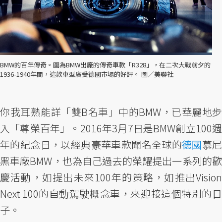
BMW的百年傳奇。圖為BMW出廠的傳奇車款「R328」，在二次大戰前夕的
1936-1940年間，這款車型廣受德國市場的好評。 圖／美聯社
你我耳熟能詳「雙B名車」中的BMW，已華麗地步
入「尊榮百年」。2016年3月7日是BMW創立100週
年的紀念日，以經典豪華車款聞名全球的
德國
慕
黑車廠BMW，也為自己過去的榮耀提出一系列的歡
慶活動，如提出未來100年的策略，如推出Vision
Next 100的自動駕駛概念車，來迎接這個特別的日
子。