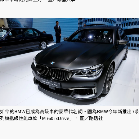
如今的BMW已成為高級車的豪華代名詞。圖為BMW今年新推出7系
列旗艦級性能車款「M760i xDrive」。 圖／路透社