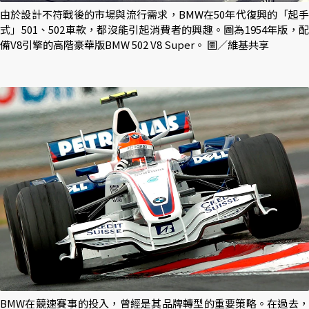
由於設計不符戰後的市場與流行需求，BMW在50年代復興的「起手
式」501、502車款，都沒能引起消費者的興趣。圖為1954年版，配
備V8引擎的高階豪華版BMW 502 V8 Super。 圖／維基共享
BMW在競速賽事的投入，曾經是其品牌轉型的重要策略。在過去，