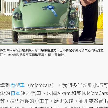
微型車因為擁有逐漸擴大的市場應用潛力，已不再是小部分消費者的特殊愛
好。1957年製德國亨克爾微型車。 圖／美聯社
講到
微型車
（microcars），我們多半想到小巧
愛的
日本
鈴木汽車、法國Aixam和英國MicroCar
等。這些迷你的小車子，歷史久遠，並非突然冒出