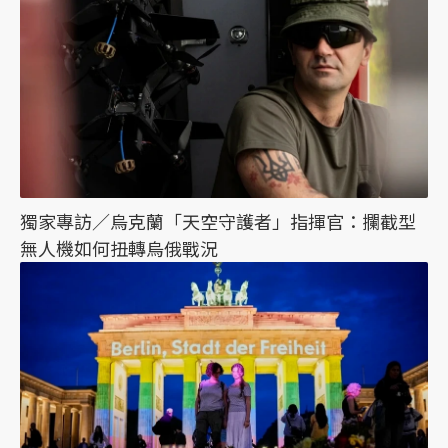
獨家專訪／烏克蘭「天空守護者」指揮官：攔截型
無人機如何扭轉烏俄戰況