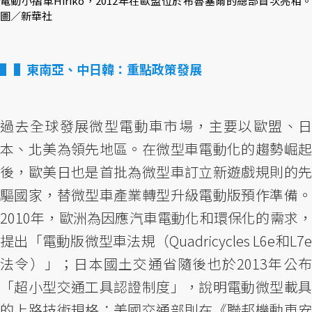
電動小摺車Hiriko，2012年在歐盟位於布魯塞爾的總部首次亮相。
圖／新華社
▌東南亞、中日韓：重點政策發展
過去全球發展微型電動車市場，主要以歐盟、日
本、北美為領先地區。在微型車電動化的趨勢崛起
後，歐美日也是首批為微型車訂立新遊戲規則的先
驅國家，替微型車產業轉型升級電動版預作準備。
2010年，歐洲為因應汽車電動化和環保化的需求，
提出「電動版微型車法規（Quadricycles L6e和L7e
法令）」；日本國土交通省隨後也於2013年公布
「超小型交通工具認證制度」，說明電動微型載具
的上路技術規格；美國交通部則在《聯邦機動車安