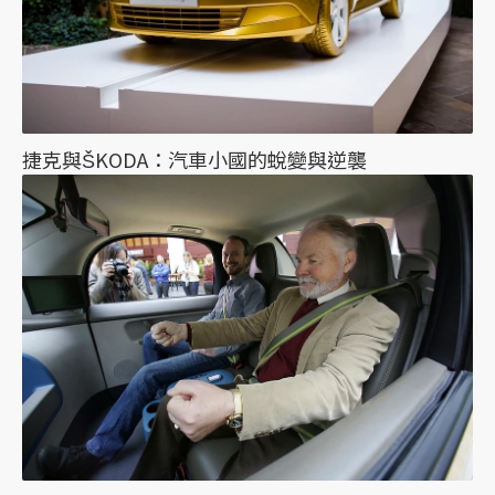
捷克與ŠKODA：汽車小國的蛻變與逆襲