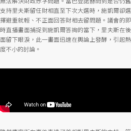
無法解決財政赤字問題。當巴登諾赫問到是否仍舊
支持里夫斯留任財相直至下次大選時，施凱爾卻選
擇避重就輕、不正面回答財相去留問題。議會的即
時直播畫面捕捉到施凱爾答詢的當下，里夫斯在後
面留下眼淚，此一畫面迅速在輿論上發酵，引起熱
度不小的討論。