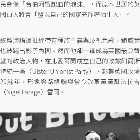
民會像「台伯河冒起血的泡沫」，而原本世居的英
國白人將會「發現自己的國家充斥著陌生人」。
該篇演講遭批評帶有種族主義與歧視色彩，鮑威爾
也被踢出影子內閣。然而他卻一躍成為英國最具聲
望的政治人物，在北愛爾蘭成立自己的政黨阿爾斯
特統一黨（Ulster Unionist Party），影響英國政壇
20餘年，形象與路線頗與當今改革黨黨魁法拉吉
（Nigel Farage）雷同。