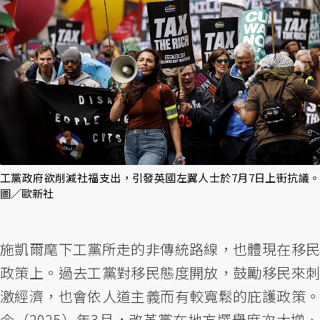
工黨政府欲削減社福支出，引發英國左翼人士於7月7日上街抗議。
圖／歐新社
施凱爾麾下工黨所走的非傳統路線，也體現在移民
政策上。過去工黨對移民態度開放，鼓勵移民來刺
激經濟，也會依人道主義而有較寬鬆的庇護政策。
今（2025）年3月，改革黨在地方選舉席次大增、