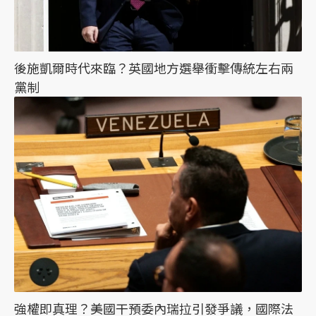
後施凱爾時代來臨？英國地方選舉衝擊傳統左右兩
黨制
強權即真理？美國干預委內瑞拉引發爭議，國際法