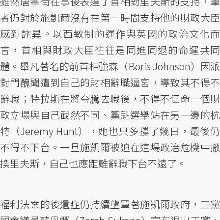
雖然唐寧街在事後表達了首相對里夫斯的支持，筆
者仍對於施凱爾沒有在第一時間支持他的財政大臣
感到詫異。以西敏制的運作與英國的政治文化而
言，首相與財政大臣往往是同進同退的命運共同
體。舉凡著名的前首相強森（Boris Johnson）因派
對門醜聞遭到自己的財相辭職逼宮，導致其不得不
辭職；特拉斯在將夸騰去職後，不得不任命一個財
政立場與自己截然不同、黨魁選舉站在另一邊的杭
特（Jeremy Hunt），她也只多撐了幾日，最後仍
不得不下台。一旦施凱爾被迫在這場政治危機中撤
換里夫斯，自己也應距離辭職下台不遠了。
福利法案的後遺症仍持續壟罩著施凱爾政府，工黨