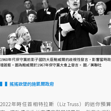
1960年代保守黨前影子國防大臣鮑威爾的歧視性發言，影響當時政
壇甚鉅。圖為鮑威爾於1967年保守黨大會上發言。 圖／美聯社
▌搖搖欲墜的施凱爾政府
2022年時任首相特拉斯（Liz Truss）的迷你預算