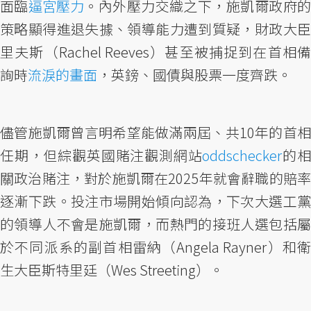
面臨
逼宮壓力
。內外壓力交織之下，施凱爾政府
策略顯得進退失據、領導能力遭到質疑，財政大臣
里夫斯（Rachel Reeves）甚至被捕捉到在首相備
詢時
流淚的畫面
，英鎊、國債與股票一度齊跌。
儘管施凱爾曾言明希望能做滿兩屆、共10年的首相
任期，但綜觀英國賭注觀測網站
oddschecker
的相
關政治賭注，對於施凱爾在2025年就會辭職的賠率
逐漸下跌。投注市場開始傾向認為，下次大選工黨
的領導人不會是施凱爾，而熱門的接班人選包括屬
於不同派系的副首相雷納（Angela Rayner）和衛
生大臣斯特里廷（Wes Streeting）。