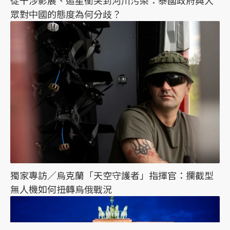
從干涉影展、追星衝突到河川污染：泰國政府與大
眾對中國的態度為何分歧？
獨家專訪／烏克蘭「天空守護者」指揮官：攔截型
無人機如何扭轉烏俄戰況