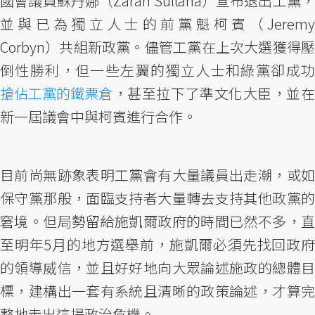
國會議員蘇丹娜（Zarah Sultana）宣布退出工黨，
並與已為獨立人士的前黨魁柯賓（Jeremy
Corbyn）共組新政黨。儘管工黨在上次大選獲得壓
倒性勝利，但一些左翼的獨立人士和綠黨卻成功
搶佔工黨的鐵票倉
，甚至拉下了準文化大臣，並在
新一屆議會中與柯賓進行合作。
目前尚無跡象表明工黨會有大量議員出走潮，或如
保守黨那般，面臨支持者大量轉去支持其他政黨的
窘境。但局勢留給施凱爾政府的時間已然不多，直
至明年5月的地方選舉前，施凱爾必須先找回政府
的領導威信，並且好好地向大眾論述施政的總體目
標，建構出一套有系統且清晰的政策論述，才算完
整地走出這場政治危機。