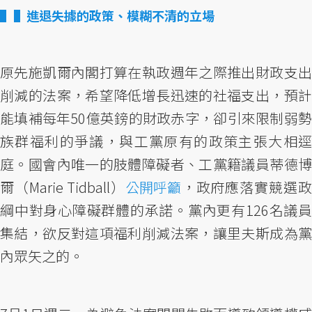
▌進退失據的政策、模糊不清的立場
原先施凱爾內閣打算在執政週年之際推出財政支出
削減的法案，希望降低增長迅速的社福支出，預計
能填補每年50億英鎊的財政赤字，卻引來限制弱勢
族群福利的爭議，與工黨原有的政策主張大相逕
庭。國會內唯一的肢體障礙者、工黨籍議員蒂德博
爾（Marie Tidball）
公開呼籲
，政府應落實競選
綱中對身心障礙群體的承諾。黨內更有126名議員
集結，欲反對這項福利削減法案，讓里夫斯成為黨
內眾矢之的。