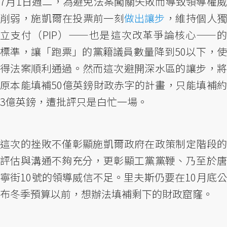
7月1日週二，為避免法案闖關失敗而導致領導權威
削弱，施凱爾在投票前一刻
做出讓步
，維持個人
立支付（PIP）⸺也是這次改革爭論核心⸺的
標準，讓「跑票」的黨籍議員數量降到50以下，使
得法案順利通過。然而這次避開深水區的讓步，將
原本能填補50億英鎊財政赤字的計畫，只能填補約
3億英鎊，遭批評只是白忙一場。
這次的挫敗不僅彰顯施凱爾政府在政策制定階段的
評估與溝通不夠充分，更彰顯工黨黨鞭、乃至於唐
寧街10號的領導威信不足。里夫斯仍要在10月底公
布冬季預算以前，想辦法填補剩下的財政窟窿。