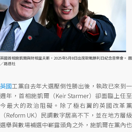
英國首相施凱爾與財相里夫斯，2025年5月8日出席歐戰勝利日紀念音樂會。 圖
／路透社
英國
工黨自去年大選壓倒性勝出後，執政已來到一
週年，首相施凱爾（Keir Starmer）卻面臨上任至
今最大的政治阻礙。除了極右翼的英國改革黨
（Reform UK）民調數字居高不下，並在地方層級
選舉與數場補選中嶄露頭角之外，施凱爾在黨內也