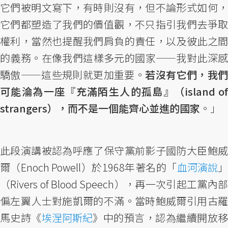
它們被明文寫下，有時則沒有，但不論形式如何，
它們都塑造了我們的價值觀，不只指引我們去爭取
權利，當然也提醒我們肩負的責任，以及彼此之間
的義務。在像我們這樣多元的國家——我對此深感
驕傲——這些規則就更加重要。
若沒有它們，我
可能淪為一座『充滿陌生人的孤島』（island of
strangers），而不是一個能齊心並進的國家
。」
此段演講被認為呼應了保守黨前影子國防大臣鮑威
爾（Enoch Powell）於1968年著名的「
血河演說
（Rivers of Blood Speech），再一次引起工黨內部
偏左翼人士對施凱爾的不滿。當時鮑威爾引用古羅
馬史詩《
埃涅阿斯紀
》中的預言，認為繼續開放