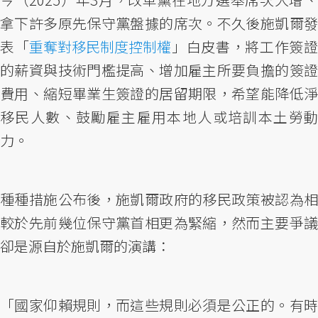
拿下許多原先保守黨盤據的席次。不久後施凱爾發
表「
重奪對移民制度控制權
」白皮書，將工作簽
的薪資與技術門檻提高、增加雇主所要負擔的簽證
費用、縮短畢業生簽證的居留期限，希望能降低淨
移民人數、鼓勵雇主雇用本地人或培訓本土勞動
力。
種種措施公布後，施凱爾政府的移民政策被認為相
較於先前幾位保守黨首相更為緊縮，然而主要爭議
卻是源自於施凱爾的演講：
「國家仰賴規則，而這些規則必須是公正的。有時