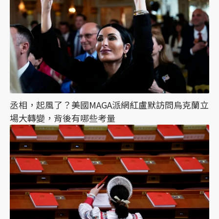
丞相，起風了？美國MAGA派網紅盧默訪問烏克蘭立
場大轉變，背後有哪些考量