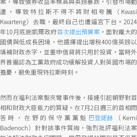
案，導致債券收益率標高與英鎊暴跌，引發市場動
盪，導致特拉斯不得不將財相夸騰（Kwasi
Kwarteng）去職，最終自己也遭逼宮下台。2024
年10月底施凱爾政府
首次提出預算案
，面對龐大
國債與低成長困境，他選擇提出增稅400億英鎊以
填補財政赤字，並重申借貸將只用於投資，當時外
界普遍認為工黨政府成功緩解投資人對英國市場的
擔憂，避免重現特拉斯時刻。
然而在福利法案髮夾彎事件後，接連引起朝野對首
相和財政大臣能力的質疑。在7月2日週三的首相問
答時，在野的保守黨黨魁
巴登諾赫
（Kem
Badenoch）針對該事件質詢，強烈批評福利法案