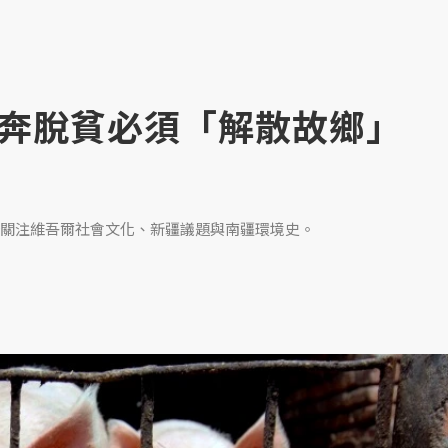
奔脫貧必須「解散故鄉」
關注維吾爾社會文化、新疆議題與南疆環境史。