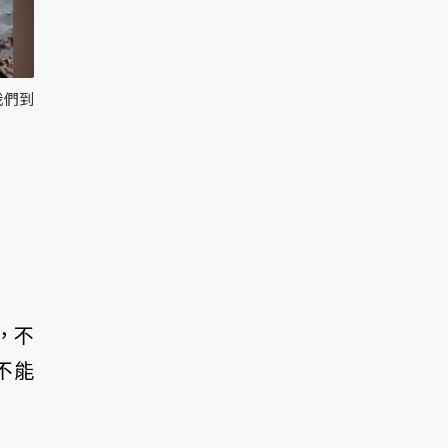
我們到
，不
不能