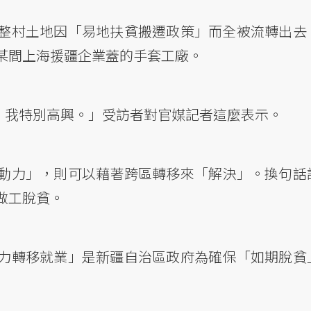
整村土地因「易地扶貧搬遷政策」而全被流轉出去
某間上海援疆企業蓋的手套工廠。
，我特別高興。」受訪者對官媒記者這麼表示。
動力」，則可以藉著跨區轉移來「解決」。換句話
做工脫貧。
力轉移就業」是新疆自治區政府為確保「如期脫貧