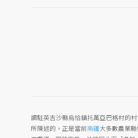
調駐英吉沙縣烏恰鎮托萬亞巴格村的村
所陳述的，正是當前
南疆
大多數農業縣