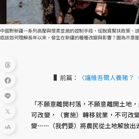
中國對新疆一系列高壓與懷柔並施的控制手段，從脫貧幫扶政策、
底該如何理解長年以來，發生在新疆的種種改變與影響？圖為示意圖
▌前篇：
〈讓維吾爾人養豬？（
「不願意離開村落，不願意離開土地，
可改變，（實施）轉移就業，不可改
變……（我們要）將農民從土地解放出