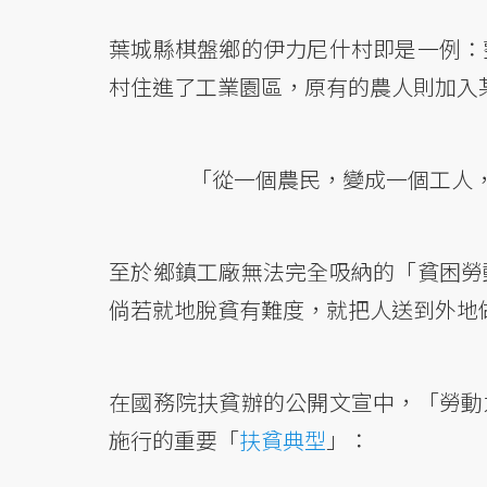
葉城縣棋盤鄉的伊力尼什村即是一例：
村住進了工業園區，原有的農人則加入
「從一個農民，變成一個工人
至於鄉鎮工廠無法完全吸納的「貧困勞
倘若就地脫貧有難度，就把人送到外地
在國務院扶貧辦的公開文宣中，「勞動
施行的重要「
扶貧典型
」：