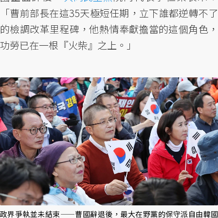
「曹前部長在這35天極短任期，立下誰都逆轉不了
的檢調改革里程碑，他熱情奉獻擔當的這個角色，
功勞已在一根『火柴』之上。」
政界爭執並未結束——曹國辭退後，最大在野黨的保守派自由韓國