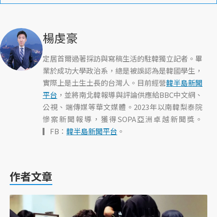
楊虔豪
定居首爾過著採訪與寫稿生活的駐韓獨立記者。畢
業於成功大學政治系，總是被誤認為是韓國學生，
實際上是土生土長的台灣人。目前經營
韓半島新聞
平台
，並將南北韓報導與評論供應給BBC中文網、
公視、端傳媒等華文媒體。2023年以南韓梨泰院
慘案新聞報導，獲得SOPA亞洲卓越新聞獎。
▎FB：
韓半島新聞平台
。
作者文章