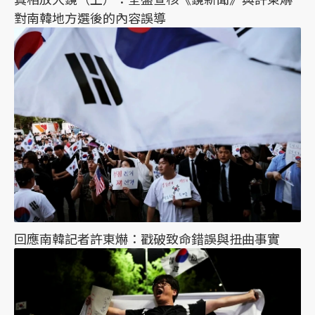
對南韓地方選後的內容誤導
回應南韓記者許東爀：戳破致命錯誤與扭曲事實