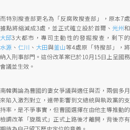
而特別搜查部更名為「反腐敗搜查部」，原本7處
據點將縮減成3處，並正式確立設於首爾、
光州
大邱
3大都市，專司主動性的發掘搜查，剩下的
水源
、
仁川
、
大田
與
釜山
等4處原「特搜部」，將
納入刑事部門。這份改革案已於10月15日上呈國務
會議並生效。
南韓輿論為曹國的妻女爭議與適任與否，兩個多月
來陷入激烈對立，連帶影響到文總統與執政黨的支
持率，是不爭事實，但曹國選擇在由他主導推動的
檢調改革「旋風式」正式上路後才離開，背後亦有
期待為自己留下歷史定位的意義。