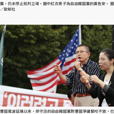
黨，仍未停止批判立場。圖中紅衣男子為自由韓國黨的黃敎安。 圖
／歐新社
曹國風波延燒以來，保守派的自由韓國黨對曹國爭議緊咬不放，也