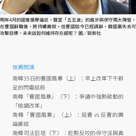
明年4月的國會選舉逼近，聲望「五五波」的進步與保守兩大陣營，
在曹國辭職後，將持續廝殺。但曹國如今已經請辭，韓國黨失去可
攻擊目標，未來該如何維持存在感呢？ 圖／歐新社
推薦閱讀
南韓35日的曹國風暴（上）：早上改革下午辭
呈的閃電結局
南韓「曹國風暴」（下）：爭議中強勢啟動的
「檢調改革」
南韓「曹國風暴」（上）：挺曹 vs 反曹的輿
論廝殺
南韓司法巨塔（下）：趁勢反咬的保守派與真