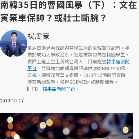
南韓35日的曹國風暴（下）：文在
寅棄車保帥？或壯士斷腕？
楊虔豪
定居首爾過著採訪與寫稿生活的駐韓獨立記者。畢
業於成功大學政治系，總是被誤認為是韓國學生，
實際上是土生土長的台灣人。目前經營
韓半島新聞
平台
，並將南北韓報導與評論供應給BBC中文網、
公視、端傳媒等華文媒體。2023年以南韓梨泰院
慘案新聞報導，獲得SOPA亞洲卓越新聞獎。
▎FB：
韓半島新聞平台
。
2019-10-17