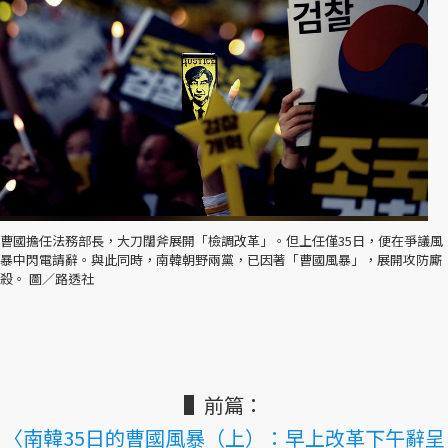
曹國擔任法務部長，大刀闊斧展開「檢調改革」。但上任僅35日，便在爭議風
暴中閃電請辭。與此同時，南韓朝野兩黨，已因著「曹國風暴」，展開攻防廝
殺。 圖／路透社
▌前篇：
〈南韓35日的曹國風暴（上）：早上改革下午辭呈