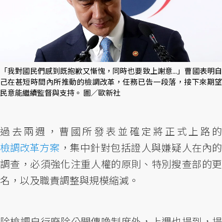
「我對國民們感到既抱歉又慚愧，同時也要致上謝意...」曹國表明自
己在甚短時間內所推動的檢調改革，任務已告一段落，接下來期望
民意能繼續監督與支持。 圖／歐新社
過去兩週，曹國所發表並確定將正式上路的
檢調改革方案
，集中針對包括證人與嫌疑人在內的
調查，必須強化注重人權的原則、特別搜查部的更
名，以及職責調整與規模縮減。
除檢調自行廢除公開傳喚制度外，上週也提到，提