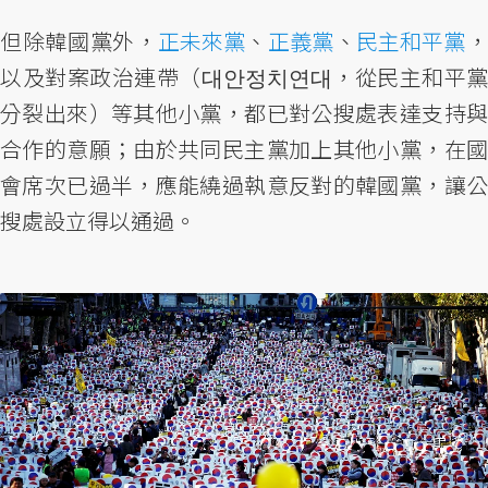
但除韓國黨外，
正未來黨
、
正義黨
、
民主和平黨
以及對案政治連帶（대안정치연대，從民主和平黨
分裂出來）等其他小黨，都已對公搜處表達支持與
合作的意願；由於共同民主黨加上其他小黨，在國
會席次已過半，應能繞過執意反對的韓國黨，讓公
搜處設立得以通過。