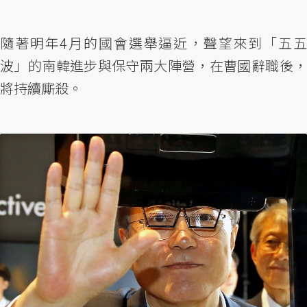
隨著明年4月的國會選舉逼近，聲望來到「五五
波」的南韓進步與保守兩大陣營，在曹國辭職後，
將持續廝殺。