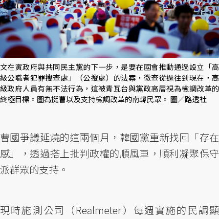
文在寅政府與共同民主黨的下一步，是要在國會推動通過設立「高
級公職者犯罪搜查處」（公搜處）的法案，徹查從過往到現在，高
級政府人員有無不法行為，這被青瓦台與黨政高層視為檢調改革的
終極目標。圖為挺曹以及支持檢調改革的南韓民眾。 圖／路透社
曹國爭議延燒的這兩個月，韓國黨重新找回「存在
感」，透過搭上批判政權的順風車，順利凝聚保守
派群眾的支持。
現時施測公司（Realmeter）每週實施的民調顯