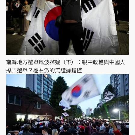
南韓地方選舉風波釋疑（下）：親中政權與中國人
操弄選舉？極右派的無證據指控