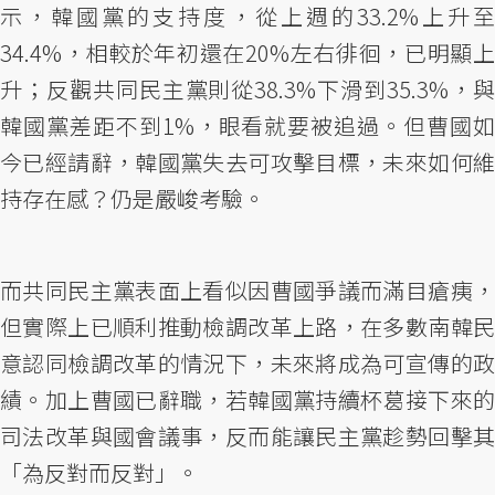
示，韓國黨的支持度，從上週的33.2%上升至
34.4%，相較於年初還在20%左右徘徊，已明顯上
升；反觀共同民主黨則從38.3%下滑到35.3%，與
韓國黨差距不到1%，眼看就要被追過。但曹國如
今已經請辭，韓國黨失去可攻擊目標，未來如何維
持存在感？仍是嚴峻考驗。
而共同民主黨表面上看似因曹國爭議而滿目瘡痍，
但實際上已順利推動檢調改革上路，在多數南韓民
意認同檢調改革的情況下，未來將成為可宣傳的政
績。加上曹國已辭職，若韓國黨持續杯葛接下來的
司法改革與國會議事，反而能讓民主黨趁勢回擊其
「為反對而反對」。