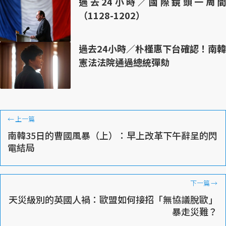
過去24小時／國際鏡頭一周間
（1128-1202）
過去24小時／朴槿惠下台確認！南韓
憲法法院通過總統彈劾
←
上一篇
南韓35日的曹國風暴（上）：早上改革下午辭呈的閃
電結局
下一篇
→
天災級別的英國人禍：歐盟如何接招「無協議脫歐」
暴走災難？