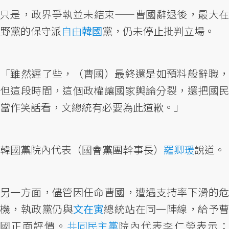
只是，政界爭執並未結束——曹國辭退後，最大在
野黨的保守派
自由
韓國
黨，仍未停止批判立場。
「雖然遲了些，（曹國）最終還是如預料般辭職，
但這段時間，這個政權讓國家輿論分裂，還把國民
當作笑話看，文總統有必要為此道歉。」
韓國黨院內代表（國會黨團幹事長）
羅卿瑗
說道。
另一方面，儘管因任命曹國，遭遇支持率下滑的危
機，執政黨仍與
文在寅
總統站在同一陣線，給予
國正面評價。
共同民主黨
院內代表李仁榮表示：