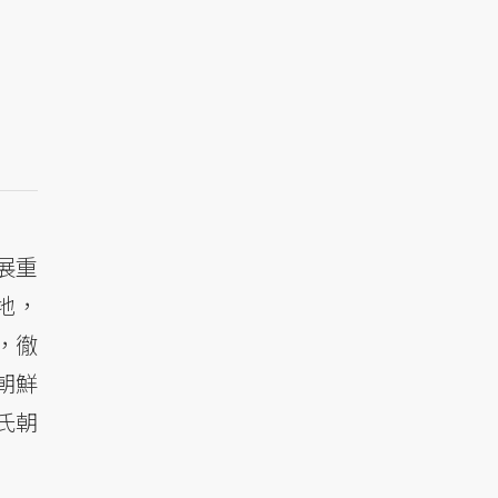
展重
地，
，徹
朝鮮
氏朝