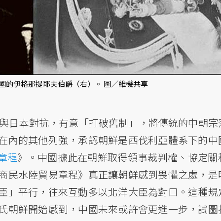
國的伊格那提耶夫伯爵（右）。 圖／維機共享
與日本對抗，有意「打破舊制」，將傳統的中朝宗
在內的其他列強，承認朝鮮是西伐利亞體系下的中
章程
》。中國據此在朝鮮取得領事裁判權、協定關
商民水陸貿易章程》真正讓朝鮮感到畏懼之處，是
臣」平行，往來互動多以北洋大臣為對口。這種規
氏朝鮮開始感到，中國未來或許會更進一步，試圖