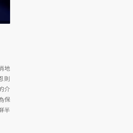
悄地
恩則
的介
為保
鮮半