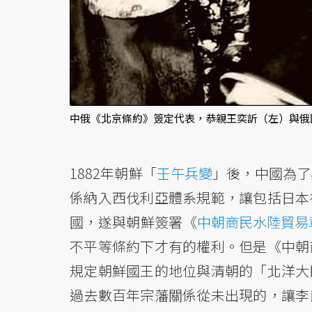
中俄《北京條約》簽定代表，恭親王奕訢（左）與俄
1882年朝鮮「
壬午兵變
」後，中國為了
係納入西伐利亞體系規範，讓包括日本
國，遂與朝鮮簽署《
中朝商民水陸貿易
不平等條約下才有的權利。但是《中朝
規定朝鮮國王的地位與清朝的「北洋大
過去數百年宗藩關係從未出現的，讓李