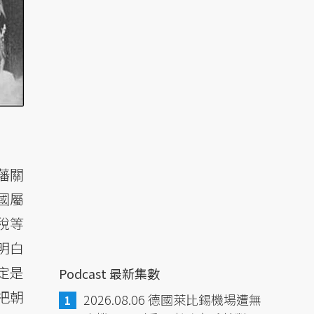
藩關
國屬
稅等
明白
定是
Podcast 最新集數
把朝
2026.08.06 德國萊比錫機場遭無