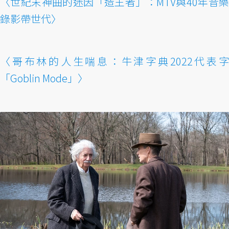
〈世紀末神曲的迷因「造王者」：MTV與40年音樂
錄影帶世代〉
〈哥布林的人生喘息：牛津字典2022代表字
「Goblin Mode」〉