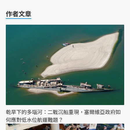
作者文章
乾旱下的多瑙河：二戰沉船重現，塞爾維亞政府如
何應對低水位航運難題？