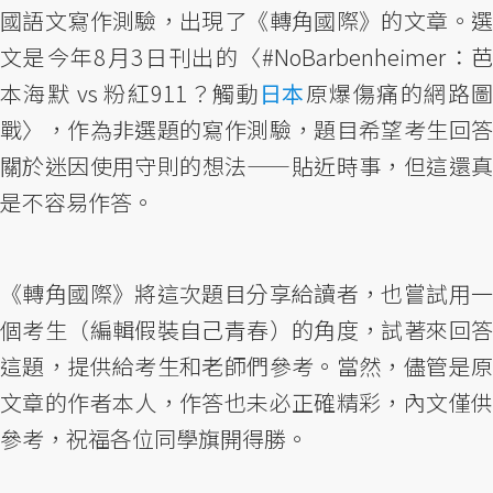
國語文寫作測驗，出現了《轉角國際》的文章。選
文是今年8月3日刊出的〈#NoBarbenheimer：芭
本海默 vs 粉紅911？觸動
日本
原爆傷痛的網路
戰〉，作為非選題的寫作測驗，題目希望考生回答
關於迷因使用守則的想法——貼近時事，但這還真
是不容易作答。
《轉角國際》將這次題目分享給讀者，也嘗試用一
個考生（編輯假裝自己青春）的角度，試著來回答
這題，提供給考生和老師們參考。當然，儘管是原
文章的作者本人，作答也未必正確精彩，內文僅供
參考，祝福各位同學旗開得勝。