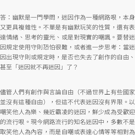
答：幽默是一門學問，迷因作為一種網路哏，本身
又更具複雜性。不單是有幽默玩笑的性質，還有表
達情緒、思考的靈光、或是對現實的嘲諷。要替迷
因規定使用守則恐怕很難，或者進一步思考：當迷
因出現守則或規定時，是否也失去了創作的自由、
甚至「迷因就不再迷因」了？
儘管人們有創作與言論自由（不過世界上有些國家
並沒有這種自由），但這不代表迷因沒有界限。以
嘲笑他人為樂、幾近霸凌的迷因，鮮少成為受歡迎
的流行哏。現今網路流行的知名迷因中，多數不是
取笑他人為內容，而是自嘲或表達心情等等相對為