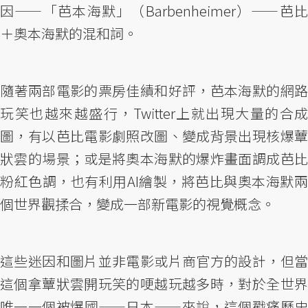
因——「芭本海默」（Barbenheimer）——芭比
＋奧本海默的混和詞。
隨著兩部電影的票房佳績和好評，芭本海默的網路
玩笑也越來越盛行，Twitter上就出現大量的合成
圖，有以芭比電影劇照改圖、變成背景出現核爆蕈
狀雲的場景；或是將奧本海默的爆炸畫面調成芭比
粉紅色調，也有利用AI繪製，將芭比與奧本海默兩
個世界觀揉合，變成一部新電影的視覺概念。
這些迷因和圖片並非電影或片商官方的設計，但當
這個拿蕈狀雲開玩笑的哽越玩越多時，對於全世界
唯一一個被爆國——日本——來說，這個戳痛歷史