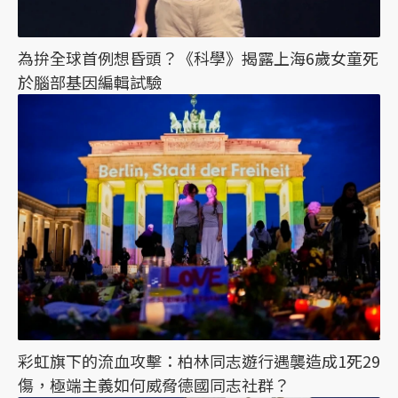
為拚全球首例想昏頭？《科學》揭露上海6歲女童死
於腦部基因編輯試驗
彩虹旗下的流血攻擊：柏林同志遊行遇襲造成1死29
傷，極端主義如何威脅德國同志社群？