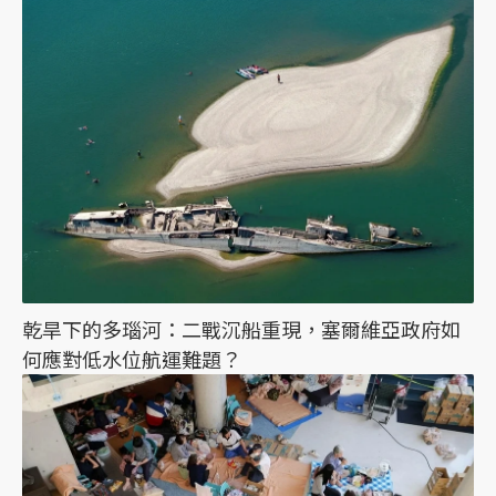
乾旱下的多瑙河：二戰沉船重現，塞爾維亞政府如
何應對低水位航運難題？