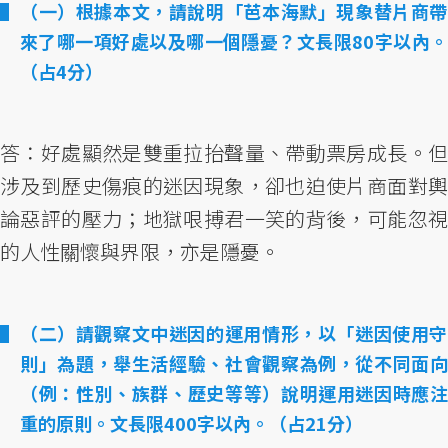
（一）根據本文，請說明「芭本海默」現象替片商帶
來了哪一項好處以及哪一個隱憂？文長限80字以內。
（占4分）
答：好處顯然是雙重拉抬聲量、帶動票房成長。但
涉及到歷史傷痕的迷因現象，卻也迫使片商面對輿
論惡評的壓力；地獄哏搏君一笑的背後，可能忽視
的人性關懷與界限，亦是隱憂。
（二）請觀察文中迷因的運用情形，以「迷因使用守
則」為題，舉生活經驗、社會觀察為例，從不同面向
（例：性別、族群、歷史等等）說明運用迷因時應注
重的原則。文長限400字以內。（占21分）