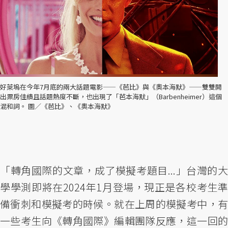
好萊塢在今年7月底的兩大話題電影——《芭比》與《奧本海默》——雙雙開
出票房佳績且話題熱度不斷，也出現了「芭本海默」（Barbenheimer）這個
混和詞。 圖／《芭比》、《奧本海默》
「轉角國際的文章，成了模擬考題目...」台灣的大
學學測即將在2024年1月登場，現正是各校考生準
備衝刺和模擬考的時候。就在上周的模擬考中，有
一些考生向《轉角國際》編輯團隊反應，這一回的