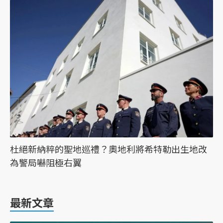
杜絕新納粹的聖地巡禮？奧地利將希特勒出生地改
為警局嚇阻極右翼
最新文章