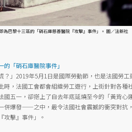
即為巴黎十三區的「硝石庫慈善醫院『攻擊』事件」。 圖／法新社
一的「硝石庫醫院事件」
？」2019年5月1日是國際勞動節，也是法國勞工
此時，法國工會都會組織勞工遊行，上街針對各種
法國五一，卻搭上了自去年底延燒至今的「黃背心
一併爆發——之中，最令法國社會震撼的衝突對抗
『攻擊』事件」。