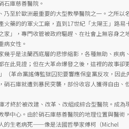
硝石庫慈善醫院。
、乃至於歐洲最重要的大型教學醫院之一。之所以
產火藥的的軍火工廠，直到17世紀「太陽王」路易
之家」，專門收管被政府驅趕、在社會上無容身之
重病女性。
家幾乎是法蘭西底層的悲慘縮影，各種無助、疾病
都在此見證；但在大革命爆發之後，這裡的故事卻
屠殺」（革命黨謠傳監獄囚犯要響應保皇黨反攻，因此
，硝石庫就遭到暴民突襲，部份收容人獲得自由、
石庫才終於被改建、改革、改組成綜合型醫院。成為
教學中心。由於硝石庫慈善醫院的地理位置與醫術
的生老病死——像是法國哲學家傅柯（Michel