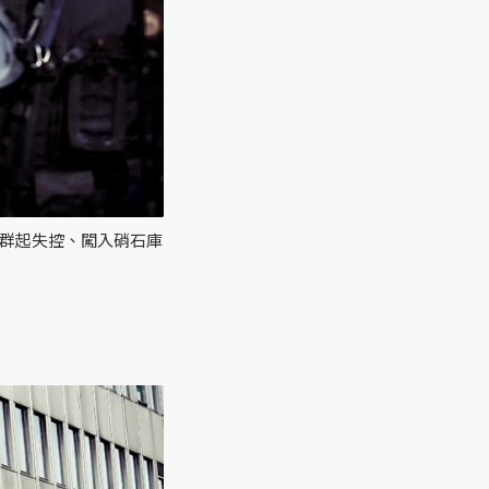
暴民群起失控、闖入硝石庫