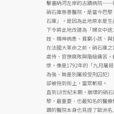
擊塞納河左岸的古蹟病院——
硝石庫慈善醫院，是當今巴黎
石庫」，是因為此地原本是生
下令將此地改建為「婦女中途
妓、精神病患、貧窮小孩、與
在法國大革命之前，硝石庫之
虐待、官僚腐敗與階級痛苦，
慘，像是1792年的「九月
為強、無差別屠殺受刑囚犯）
卻被拖到街上，當眾斬殺。
直到18世紀末期，崩壞的硝
黎，最重要、也最知名的醫療
蹟的醫院本身也見證了歐洲名人