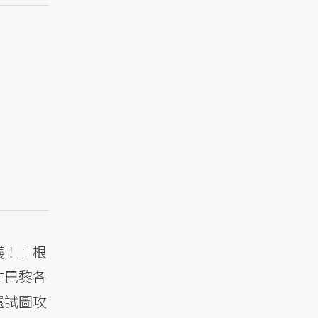
議！」根
在巴黎各
還試圖攻