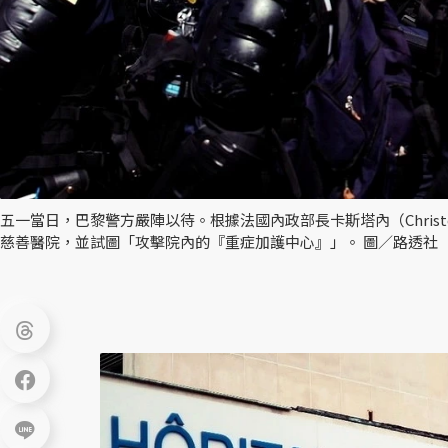
五一當日，巴黎警方嚴陣以待。根據法國內政部長卡斯塔內（Christ
慈善醫院，並試圖「攻擊院內的『重症加護中心』」。 圖／路透社