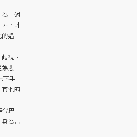
名為「硝
十四，才
地的娼
、歧視、
更為悲
先下手
但其他的
現代巴
，身為古