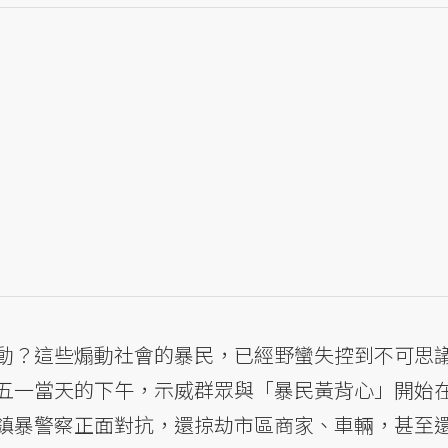
動？這些煽動社會的暴民，已經野蠻失控到不可思
五一當天的下午，示威群眾與「暴民黃背心」開始
鎮暴警察正面對抗，還掠劫市區商家、車輛，甚至