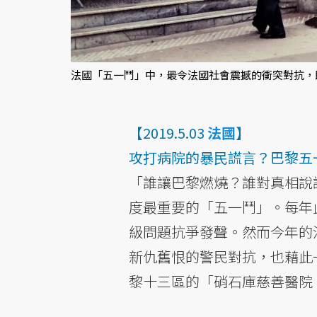
法國「五一鬥」中，最令法國社會震撼的衝突對抗，
【2019.5.03
法國
】
攻打病院的暴民謊言？巴黎五
「誰讓巴黎燃燒？誰對真相說謊
度最重要的「五一鬥」。每年
級問題抗爭發聲。然而今年的
新仇舊恨的警民對抗，也藉此
黎十三區的「硝石庫慈善醫院