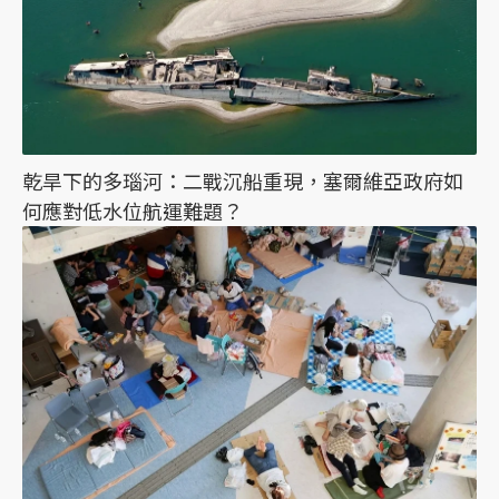
乾旱下的多瑙河：二戰沉船重現，塞爾維亞政府如
何應對低水位航運難題？