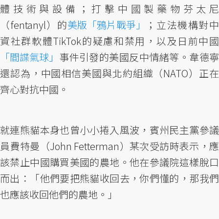
體技術與設備；打擊中國製藥物芬太尼
（fentanyl）的
美版「鴉片戰爭」
；立法機構對
資社群軟體TikTok的疑慮和禁用，以及日前中國
「間諜氣球」
事件引發的美國反中情緒等。韋德寧
還認為，中國相信美國與北約組織（NATO）正在
齊心對抗中國。
就連熊貓本身也曾小小捲入風波，賓州民主黨參議
員費特曼（John Fetterman）某次受訪時表示，應
該禁止中國購買美國的農地。他在參議院這樣脫口
而出：「他們要把熊貓收回去，你們懂的，那我們
也應該收回他們的農地。」