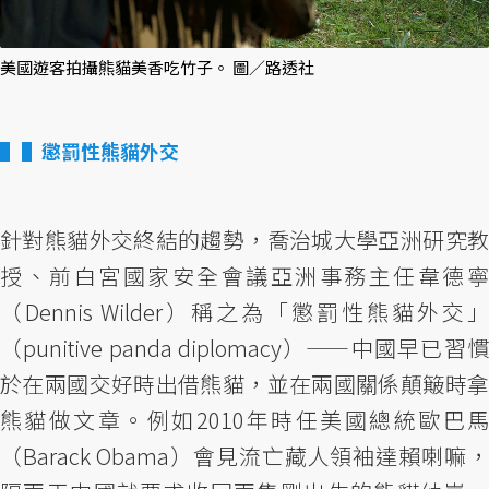
美國遊客拍攝熊貓美香吃竹子。 圖／路透社
▌懲罰性熊貓外交
針對熊貓外交終結的趨勢，喬治城大學亞洲研究教
授、前白宮國家安全會議亞洲事務主任韋德寧
（Dennis Wilder）稱之為「懲罰性熊貓外交」
（punitive panda diplomacy）——中國早已習慣
於在兩國交好時出借熊貓，並在兩國關係顛簸時拿
熊貓做文章。例如2010年時任美國總統歐巴馬
（Barack Obama）會見流亡藏人領袖達賴喇嘛，