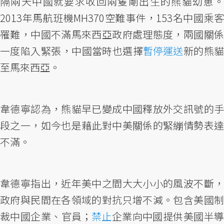
隔兩天中國就要求收回兩隻剛出生的熊貓幼崽。
2013年馬航班機MH370空難事件，153名中國乘客
罹難，中國不滿馬來西亞政府處理態度，兩國關係
一度陷入緊張，中國當時也選擇
暫停運送
新的熊
至馬來西亞。
韋德寧認為，熊貓早已變成中國釋放外交訊號的手
段之一，如今也是藉此對中美關係的緊繃情勢表達
不滿。
韋德寧指出，近年美中之間大大小小的風波不斷，
政府與民間在各領域的對抗只增不減。包含美國制
裁中國企業、官員；
禁止
企業向中國提供美國半