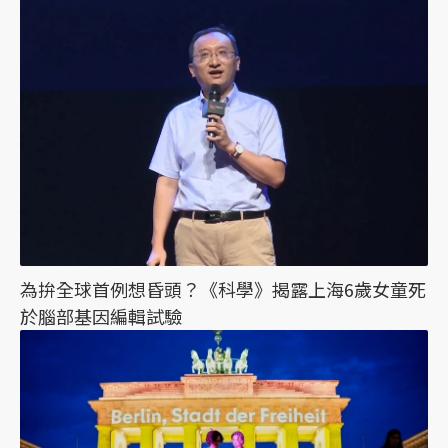
為拚全球首例想昏頭？《科學》揭露上海6歲女童死
於腦部基因編輯試驗