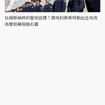
杜絕新納粹的聖地巡禮？奧地利將希特勒出生地改
為警局嚇阻極右翼
最新文章