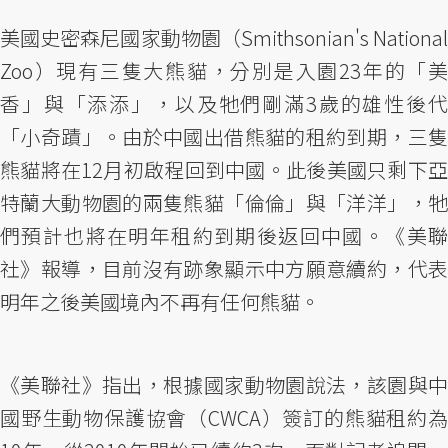
美國史密森尼國家動物園（Smithsonian's National
Zoo）現有三隻大熊貓，分別是入園23年的「美
香」與「添添」，以及牠們剛滿3歲的雄性後代
「小奇蹟」。由於中國出借熊貓的租約到期，三隻
熊貓將在12月初啟程回到中國。此後美國只剩下亞
特蘭大動物園的兩隻熊貓「倫倫」與「洋洋」，牠
們預計也將在明年租約到期後返回中國。《美聯
社》報導，目前沒有跡象顯示中方願意續約，代表
明年之後美國境內不再有任何熊貓。
《美聯社》指出，根據國家動物園說法，該園與中
國野生動物保護協會（CWCA）簽訂的熊貓租約為