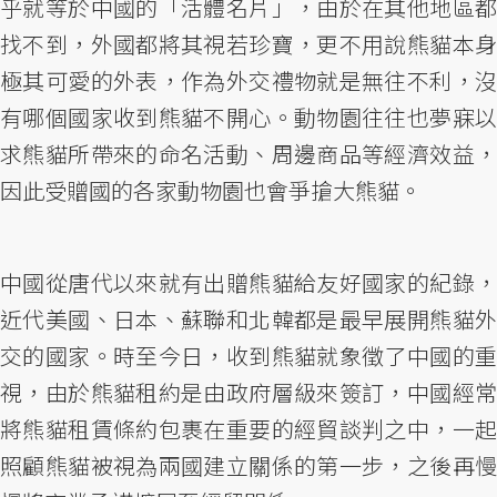
乎就等於中國的「活體名片」，由於在其他地區都
找不到，外國都將其視若珍寶，更不用說熊貓本身
極其可愛的外表，作為外交禮物就是無往不利，沒
有哪個國家收到熊貓不開心。動物園往往也夢寐以
求熊貓所帶來的命名活動、周邊商品等經濟效益，
因此受贈國的各家動物園也會爭搶大熊貓。
中國從唐代以來就有出贈熊貓給友好國家的紀錄，
近代美國、日本、蘇聯和北韓都是最早展開熊貓外
交的國家。時至今日，收到熊貓就象徵了中國的重
視，由於熊貓租約是由政府層級來簽訂，中國經常
將熊貓租賃條約包裹在重要的經貿談判之中，一起
照顧熊貓被視為兩國建立關係的第一步，之後再慢