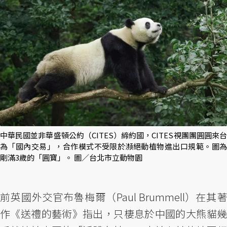
中華民國並非華盛頓公約（CITES）締約國，CITES視團團圓圓來台
為「國內交易」，合作模式不受限於瀕絕動植物進出口規範。圖為
剛滿3歲的「圓寶」。 圖／台北市立動物園
前英國外交官布魯梅爾（Paul Brummell）在其著
作《送禮的藝術》指出，只棲息於中國的大熊貓幾