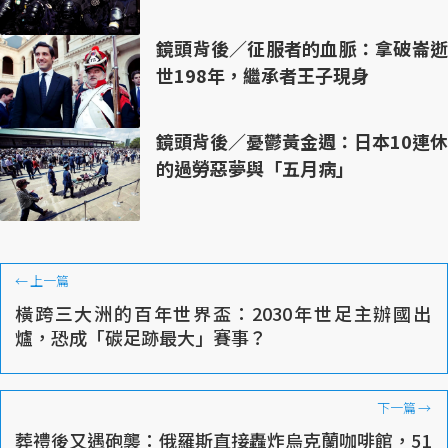
鏡頭背後／征服者的血脈：拿破崙逝
世198年，繼承者王子現身
鏡頭背後／憂鬱黃金週：日本10連休
的過勞惡夢與「五月病」
←
上一篇
橫跨三大洲的百年世界盃：2030年世足主辦國出
爐，恐成「碳足跡最大」賽事？
下一篇
→
葬禮後又遇砲襲：俄羅斯直接轟炸烏克蘭咖啡館，51