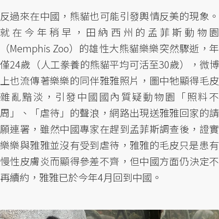
反過來在中國，熊貓也可能引發輿情反美的現象。
就在今年稍早，田納西州的孟菲斯動物園
（Memphis Zoo）的雄性大熊貓樂樂突然驟逝，年
僅24歲（人工豢養的熊貓平均可活至30歲），微博
上也流傳著樂樂的同伴雅雅照片，圖中牠顯得毛皮
雜亂黯淡，引發中國國內質疑動物園「照料不
周」、「虐待」的聲浪，網路出現送雅雅回家的請
願連署，雖然中國專家在趕到孟菲斯調查後，證實
樂樂與雅雅並沒有受到虐待，雅雅的毛皮只是患有
慢性皮膚炎而顯得參差不齊，但中國方面仍決定不
再續約，雅雅已於今年4月回到中國。