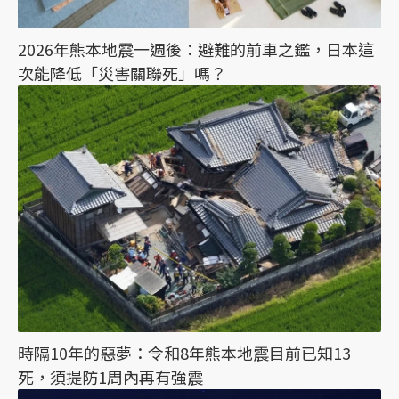
2026年熊本地震一週後：避難的前車之鑑，日本這
次能降低「災害關聯死」嗎？
時隔10年的惡夢：令和8年熊本地震目前已知13
死，須提防1周內再有強震