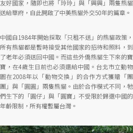
友好國家，隨即也將「玲玲」與「興興」兩隻熊貓
送給華府，自此開啟了中美熊貓外交50年的篇章。
中國自1984年開始採取「只租不送」的熊貓政策，
所有熊貓都是暫時接受其他國家的招待和照料，到
了老年必須送回中國。而這些外僑熊貓生下來的寶
寶，在4歲生日前也必須還給中國。台北市立動物
園在2008年以「動物交換」的合作方式獲贈「團
團」與「圓圓」兩隻熊貓。由於合作模式不同，牠
們生下的「圓仔」與「圓寶」不受限於歸還中國的
年齡限制，所有權暫屬台灣。