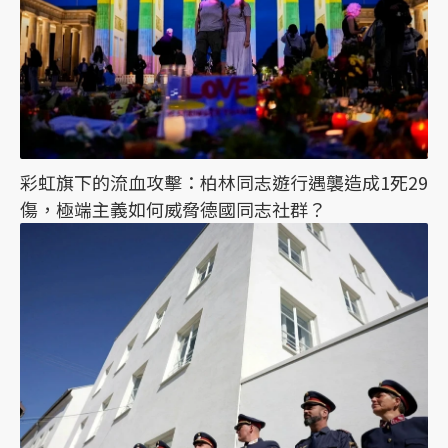
彩虹旗下的流血攻擊：柏林同志遊行遇襲造成1死29
傷，極端主義如何威脅德國同志社群？