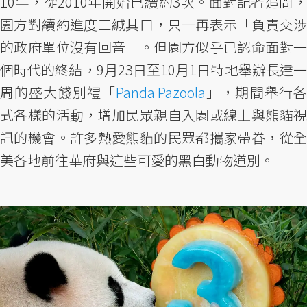
10年，從2010年開始已續約3次。面對記者追問，
園方對續約進度三緘其口，只一再表示「負責交涉
的政府單位沒有回音」。但園方似乎已認命面對一
個時代的終結，9月23日至10月1日特地舉辦長達一
周的盛大餞別禮「
Panda Pazoola
」，期間舉行
式各樣的活動，增加民眾親自入園或線上與熊貓視
訊的機會。許多熱愛熊貓的民眾都攜家帶眷，從全
美各地前往華府與這些可愛的黑白動物道別。