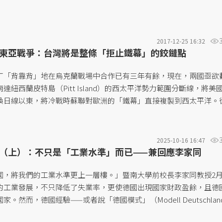
2017-12-25 16:32
東亞戰爭：台灣將是整條「拒止鐵幕」的鉸鏈點
丁「背靠背」地在烏克蘭戰場中合作已有三年有餘，現在，兩國亟欲
達紐西蘭皮特島（Pitt Island）的西太平洋勢力範圍分斷線，將美
換日線以東，將冷戰時蘇聯對歐洲的「鐵幕」直接複製到西太平洋。
手攻擊台灣，將是中俄發動21世紀「大東亞戰爭」的第一戰。...
2025-10-16 16:47
（上）：不只是「工業水準」而已——兼回應李家同
國，將我們的工業水準更上一層樓。」暨南大學前校長李家同教授2
的工業發展，不只降低了失業率，更使德國出現國家財政盈餘，且德
。然而，德國經驗——或者說「德國模式」（Modell Deutschlan
科技領先」以外，又有哪些因素造就「德式競爭力」？德國製造業奇