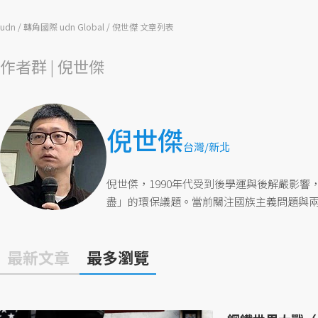
udn
轉角國際 udn Global
倪世傑 文章列表
作者群 | 倪世傑
倪世傑
台灣/新北
倪世傑，1990年代受到後學運與後解嚴影
盡」的環保議題。當前關注國族主義問題與
最新文章
最多瀏覽