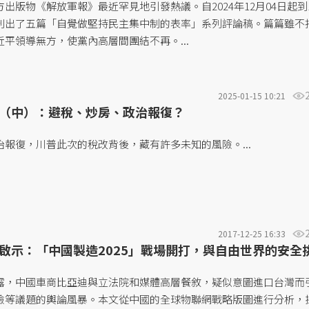
出版物《解放軍報》最近罕見地引發熱議。自2024年12月04日起到
刊出了五篇「自覺做堅持民主集中制的表率」系列評論稿。篇篇雖不
平領導無方，使黨內高層間團結不再。...
2025-01-15 10:21
（中）：避稅、炒房、政治報復？
報復，川普此次的稅改背後，藏有許多未知的風險。...
2017-12-25 16:33
啟示：「中國製造2025」戰場開打，與自由世界的安全
露，中國車商比亞迪與立法院和媒體高層餐敘，疑似意圖進口台灣而
險等議題的輿論風暴。本文從中國的全球物聯網戰略版圖進行分析，