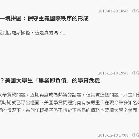
.
2019-03-20 18:45
一塊拼圖：保守主義國際秩序的形成
到俄羅斯操控，這是真的嗎？...
2016-11-10 19:45
？美國大學生「畢業即負債」的學貸危機
就學貸款問題，近期再度成為熱議的話題，但其實這個問題不只是川
馬時期就已浮出檯面。美國學貸問題究竟有多嚴重？在現今許多知名
歷的情況下，為何年輕學子仍不惜背下高昂的債務也要讀大學？然而
學生畢業後所面臨的困境，更讓他們難以償還鉅額的學貸......
2019-12-13 17:08