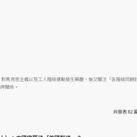
響，對馬克思主義以及工人階級運動發生興趣，後又關注「各階級同歸
兩岸關係。
共發表 82