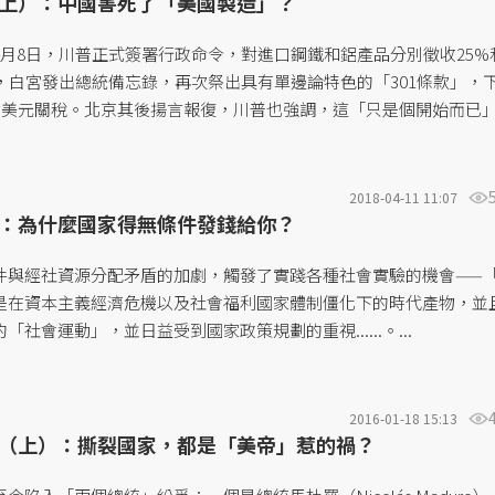
上）：中國害死了「美國製造」？
3月8日，川普正式簽署行政命令，對進口鋼鐵和鋁產品分別徵收25%
日，白宮發出總統備忘錄，再次祭出具有單邊論特色的「301條款」，
0億美元關稅。北京其後揚言報復，川普也強調，這「只是個開始而已
未好轉，美中雙邊貿易提高關稅的名單，口水戰一來一往，未有停歇
2018-04-11 11:07
：為什麼國家得無條件發錢給你？
件與經社資源分配矛盾的加劇，觸發了實踐各種社會實驗的機會——
是在資本主義經濟危機以及社會福利國家體制僵化下的時代產物，並
社會運動」，並日益受到國家政策規劃的重視......。...
2016-01-18 15:13
（上）：撕裂國家，都是「美帝」惹的禍？