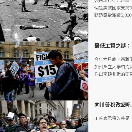
委內瑞拉從元月底至今
個是美歐國家支持的
間透露欲派遣5,0
上。委國政變確實常
最低工資之謎：
今年六月底，西雅
加州州立大學柏克
作出南轅北轍的研究結論
向川普稅改怒吼
川普表示稅改將是「