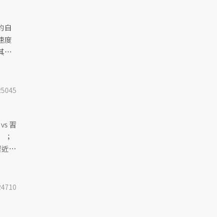
的自
速度
其
竟出
25045
s 習
」；
習近
的談
如何
24710