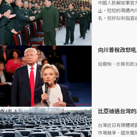
中國人民解放軍官方
止，短短的兩週內
名，但好似劍指習近
向川普稅改怒吼
從避稅、炒房到政治
比亞迪過台灣的
台灣近日有媒體揭
市場競爭、國安風