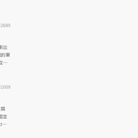
32689
劃出
國的軍
從這
31009
月撰
國並
d）
蹟又面