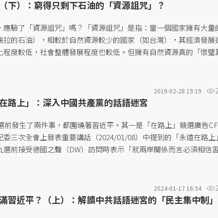
（下）：窮得只剩下石油的「資源詛咒」？
，應驗了「資源詛咒」嗎？「資源詛咒」是指：當一個國家擁有大量
瑞拉的石油），相較於自然資源較少的國家（如台灣），其經濟發展
化程度較低，社會整體發展程度也較低。但擁有自然資源真的「懷璧
咒與社會主義似乎都未必是當前委內瑞拉經濟崩盤的病灶，那問題究
2019-02-28 19:19
在路上」：深入中國共產黨的話語迷宮
大選前發生了兩件事，都圍繞著習近平。其一是「在路上」競選廣告CF v
委三次全會上發表重要講話（2024/01/08）中提到的「永遠在路上
九選前接受德國之聲（DW）訪問時表示「就兩岸關係而言必須相信
。習近平早在2014年就開始使用「永遠在路上」這個詞彙，其後每年
，更是中共黨媒等宣傳機構時常掛在嘴邊的口號，若不諳敵情，又要
民間「抓常、抓细、抓長」的認知戰與宣傳戰？...
2024-01-17 16:34
滿習近平？（上）：解讀中共話語迷宮的「民主集中制」