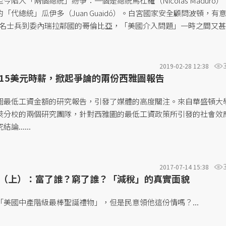
陷入「兩個總統」紛爭：一個是總統馬杜羅（Nicolás Maduro）
「代總統」瓜伊多（Juan Guaidó）。白宮國家安全顧問波頓，有
00名士兵到委內瑞拉鄰國的哥倫比亞，「美國介入問題」一時之間又
見華府的策動身影，但委國的一敗塗地都是「美帝介入」的問題嗎？.
2019-02-28 12:38
15美元時薪，掀起爭論的兩份西雅圖報告
圖最低工資金額的研究報告，引發了媒體的高度關注。來自華盛頓大
萊分校的兩個研究團隊，針對西雅圖的最低工資政策所引發的社會效
......
2017-07-14 15:38
（上）：富了誰？窮了誰？「減稅」的真實面貌
美國中產階級最棒聖誕禮物」，但是民意領他這份情嗎？...