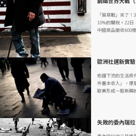
鋼鐵世界大戰（
「貿易戰」來了！
10%的關稅。22
中國商品徵收60
至4月，狀況不僅
象......
歐洲社運新實驗
愈趨下流的生活條
件基本收入」，便
歐美形成一股新興的「
失敗的委內瑞拉