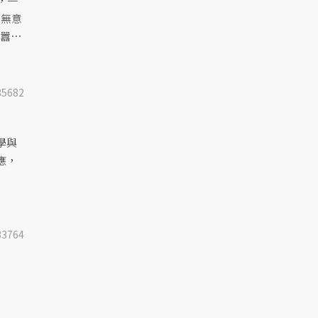
，一
意無意
甚囂塵
..
35682
學與
應，
33764