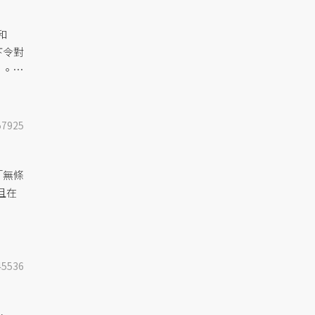
和
下令對
」。行
的跡
57925
「無條
且在
45536