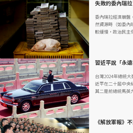
失敗的委內瑞拉
委內瑞拉經濟崩盤
然資源時（如委內
較緩慢，政治民主
罪」？如果資源詛
在哪裡？...
習近平說「永遠
台灣2024年總統
近平在二十屆中央紀
其二是前總統馬英
平」的「信習論」
話中都要說個幾次
有效面對中共與中國
《解放軍報》不