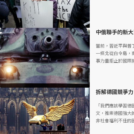
中俄聯手的新大
當前，習近平與普
一條北從白令島，南
事力量拒止於國際
個角度出發，中俄聯
拆解德國競爭力
「我們應該學習德
文，推崇德國強大
非社會福利不佳的國家
——除了所謂的「