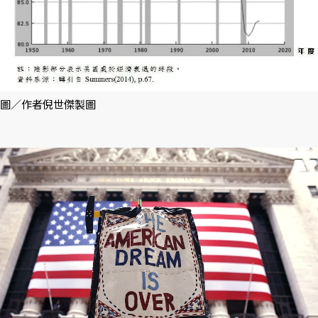
圖／作者倪世傑製圖