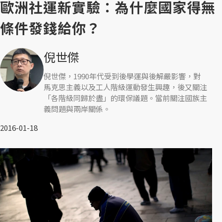
歐洲社運新實驗：為什麼國家得無
條件發錢給你？
倪世傑
倪世傑，1990年代受到後學運與後解嚴影響，對
馬克思主義以及工人階級運動發生興趣，後又關注
「各階級同歸於盡」的環保議題。當前關注國族主
義問題與兩岸關係。
2016-01-18