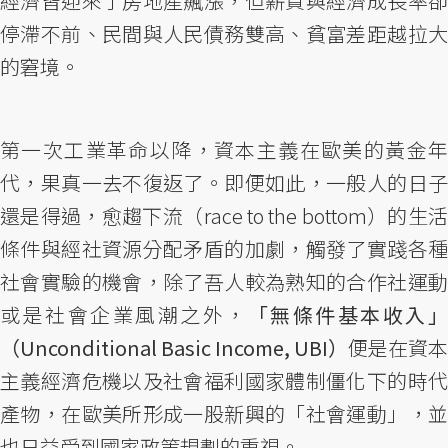
經濟皆迎來了房地產飆漲，但薪資與經濟成長率卻
停滯不前、民間與人民債務雙高、貧富差距越拉大
的窘境。
第一次工業革命以降，資本主義在歐美的黃金年
代，果真一去不復返了。即便如此，一般人的日子
還是得過，愈趨下流（race to the bottom）的生活
條件與經社資源分配矛盾的加劇，觸發了實踐各種
社會實驗的機會，除了吾人較為熟知的合作社運動
或是社會企業風潮之外，
「無條件基本收入
（Unconditional Basic Income, UBI）
便是在資本
主義經濟危機以及社會福利國家體制僵化下的時代
產物，在歐美所形成一股新興的「社會運動」，並
也日益受到國家政策規劃的重視。