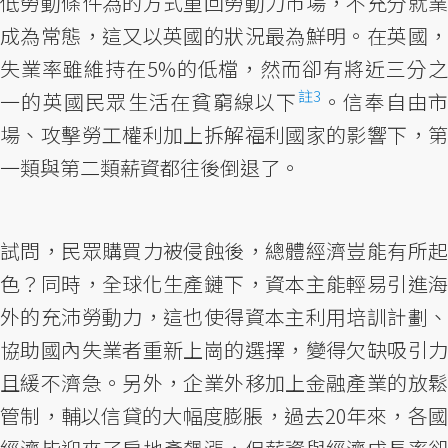
低勞動條件為的方式重回勞動力市場，不充分就業
成為常態，這又以英國的狀況最為鮮明。在英國，
失業率雖維持在5%的低檔，然而卻有將近三分之
註3
一的英國民眾生活在貧窮線以下
。信奉自由市
場、攻擊勞工權利加上拆解福利國家的影響下，第
一類與第二類薪資都往後倒退了。
試問，民眾購買力被侵蝕後，總體經濟豈能有所起
色？同時，全球化生產鏈下，資本主能輕易引進海
外的充沛勞動力，這也使得資本主利用培訓計劃、
協助國內失業者重新上崗的選擇，變得欠缺吸引力
且緩不濟急。另外，企業外移加上金融產業的放鬆
管制，輔以信貸的大幅度膨脹，過去20年來，各國