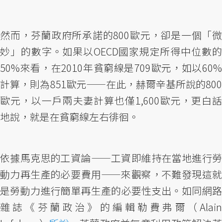
然而，芬蘭政府所承諾的800歐元，卻是一個「微
妙」的數字。如果以OECD國家規定所得中位數的
50%來看，在2010年貧窮線是709歐元，如以60%
計算，則為851歐元——在此，赫爾辛基所說的800
歐元，以一戶兩夫妻計算也僅1,600歐元，更白話
地說，就是在貧窮線左右徘徊。
依據馬克思的工資論——工資即維持在當地進行勞
動力再生產的必要費用——來觀察，不難發現這就
是勞動力進行簡單再生產的必要性支出。如同網路
雜誌《芬蘭政治》的編輯勒費弗爾（Alain