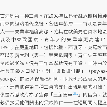
首先是第一種工資。在2008年世界金融危機與接踵
而來的經濟蕭條之後，各個年齡層——特別是青年
人——失業率極度高漲，尤其在歐美先進資本地區
以及中東歐國家，青年人的失業率更高達17-
18%；在嚴重地區，包括希臘、西班牙、克羅埃西
亞以及義大利（表一）等南歐國家，青年失業率甚
至超過40%。沒有工作當然就沒有工資，同時由於
社會工齡人口減少，對「隨收隨付制」（pay-as-
you-go）的社會保險福利國，財政也形成莫大的壓
力，連帶使得第二種工資的支付出現明顯的困難：
註1
像是希臘政府為了獲得「三駕馬車
」的借貸，
必須接受他們開出的貸款條件——在短期間大幅度