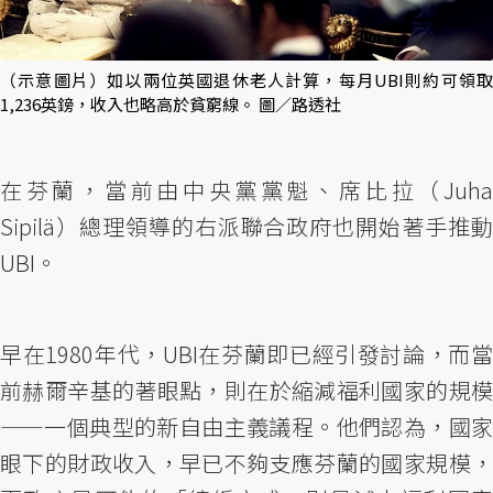
（示意圖片）如以兩位英國退休老人計算，每月UBI則約可領取
1,236英鎊，收入也略高於貧窮線。 圖／路透社
在芬蘭，當前由中央黨黨魁、席比拉（Juha
Sipilä）總理領導的右派聯合政府也開始著手推動
UBI。
早在1980年代，UBI在芬蘭即已經引發討論，而當
前赫爾辛基的著眼點，則在於縮減福利國家的規模
——一個典型的新自由主義議程。他們認為，國家
眼下的財政收入，早已不夠支應芬蘭的國家規模，