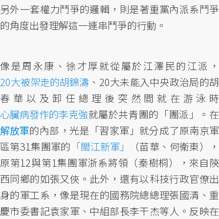
另外一套權力鬥爭的邏輯，則是著重黨內派系鬥爭
的角度出發理解這一連串鬥爭的行動。
像是周永康、徐才厚就從屬於江澤民的江派，
20大被架走的胡錦濤
、20大未能入中央政治局的胡
春華以及卸任總理後突然間就在游泳時
心臟病發作的李克強
就屬於共青團的「團派」。在
解放軍
的內部，光是「習家軍」就分成了原南京軍
區第31集團軍的
「閩江新軍」
（苗華、何衛東），
原第12與第1集團軍浙系將領（秦樹桐），來自陝
西同鄉的如張又俠。此外，還有以科技行政官僚出
身的軍工系，像是現在的國務院總總理張國清、重
慶市委書記袁家軍、中組部長李干杰等人。反映在