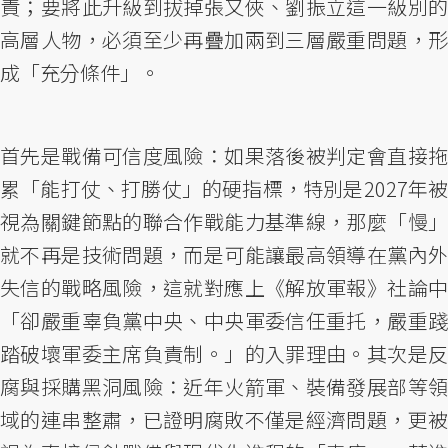
責；要將此升級到拔掉張又俠、劉振立這一級別的
高層人物，必須至少再疊加兩到三層嚴重問題，形
成「充分條件」。
首先是戰備可信度風險：如果落後被判定會直接拖
累「能打仗、打勝仗」的硬指標，特別是2027年被
視為關鍵節點的聯合作戰能力基準線，那麼「慢」
就不再是技術問題，而是可能讓最高領導在黨內外
失信的戰略風險，這就對應上《解放軍報》社論中
「卻嚴重辜負黨中央、中央軍委信任重托，嚴重踐
踏破壞軍委主席負責制。」的入罪理由。其次是反
腐與採購黑洞風險：近年火箭軍、裝備發展部等領
域的連串整肅，已證明腐敗不僅是經濟問題，更被