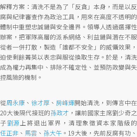
解釋方案：清洗不是為了「反貪」本身，而是以反
腐與紀律審查作為政治工具，用來在高度不透明的
體制中重塑忠誠鏈與安全邊界。領導人透過選擇性
辦案，把軍隊高層的派系網絡、利益鏈與潛在不服
從者一併打散，製造「誰都不安全」的威懾效果，
迫使剩餘菁英以表忠與服從換取生存。於是，清洗
成為權力再集中、排除不確定性、並預防政變與失
控風險的機制。
從
周永康
、
徐才厚
、
房峰輝
開始清洗，到傳言中
20大後隔代接班的
孫政才
，讓前國家主席劉少奇
子
劉源
上將退出軍界，清理象徵資本家階級
任正非
、
馬雲
、
孫大午
。19大後，先前反腐有功、