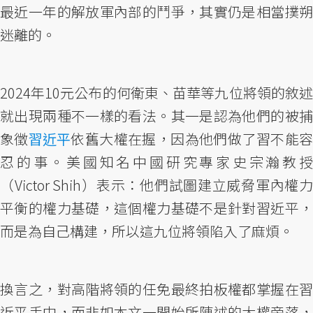
最近一年的解放軍內部的鬥爭，其實仍是相當撲朔
迷離的。
2024年10元公布的何衛東、苗華等九位將領的敘述
就出現兩種不一樣的看法。其一是認為他們的被捕
象徵
習近平
依舊大權在握，因為他們做了習不能
忍的事。美國知名中國研究專家史宗瀚教授
（Victor Shih）表示：他們試圖建立威脅軍內權力
平衡的權力基礎，這個權力基礎不是針對習近平，
而是為自己構建，所以這九位將領陷入了麻煩。
換言之，對高階將領的任免最終拍板權都掌握在習
近平手中，而非如本文一開始所陳述的大權旁落，