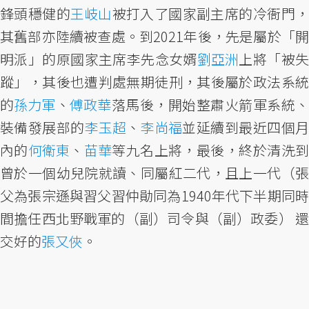
鋒頭穩健的
王岐山
被打入了國家副主席的冷衙門
其舊部亦陸續被查處。到2021年後，先是屬於「開
明派」的原國家主席李先念女婿
劉亞洲
上將「被
蹤」，其後也遭判處無期徒刑，其後屬於政法系統
的
孫力軍
、
傅政華
落馬後，開始整肅火箭軍系統
裝備發展部的
李玉超
、
李尚福
並延續到最近四個
內的
何衛東
、
苗華
等九名上將，最後，終於清洗
曾於一個幼兒院就讀、同屬紅二代，且上一代（張
父為張宗遜與習父習仲勛同為1940年代下半期同時
間擔任西北野戰軍的（副）司令與（副）政委） 還
交好的
張又俠
。