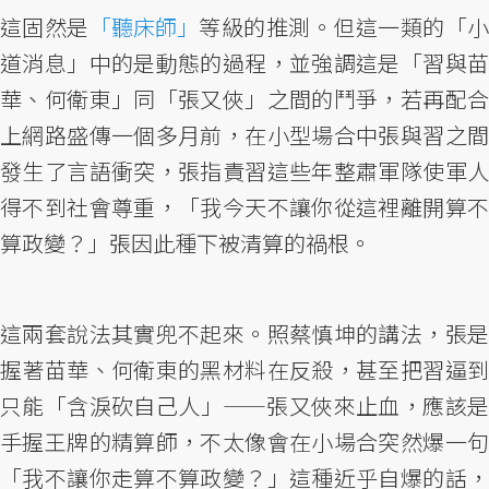
這固然是
「聽床師」
等級的推測。但這一類的「
道消息」中的是動態的過程，並強調這是「習與苗
華、何衛東」同「張又俠」之間的鬥爭，若再配合
上網路盛傳一個多月前，在小型場合中張與習之間
發生了言語衝突，張指責習這些年整肅軍隊使軍人
得不到社會尊重，「我今天不讓你從這裡離開算不
算政變？」張因此種下被清算的禍根。
這兩套說法其實兜不起來。照蔡慎坤的講法，張是
握著苗華、何衛東的黑材料在反殺，甚至把習逼到
只能「含淚砍自己人」——張又俠來止血，應該是
手握王牌的精算師，不太像會在小場合突然爆一句
「我不讓你走算不算政變？」這種近乎自爆的話，