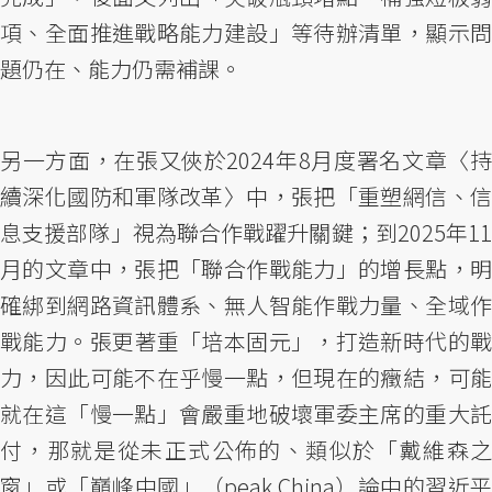
項、全面推進戰略能力建設」等待辦清單，顯示問
題仍在、能力仍需補課。
另一方面，在張又俠於2024年8月度署名文章〈持
續深化國防和軍隊改革〉中，張把「重塑網信、信
息支援部隊」視為聯合作戰躍升關鍵；到2025年11
月的文章中，張把「聯合作戰能力」的增長點，明
確綁到網路資訊體系、無人智能作戰力量、全域作
戰能力。張更著重「培本固元」，打造新時代的戰
力，因此可能不在乎慢一點，但現在的癥結，可能
就在這「慢一點」會嚴重地破壞軍委主席的重大託
付，那就是從未正式公佈的、類似於「戴維森之
窗」或「巔峰中國」（peak China）論中的習近平