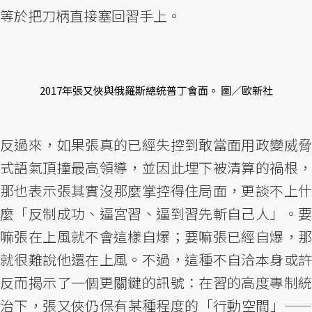
等於把刀柄直接塞回習手上。
2017年張又俠與俄羅斯總統普丁會面。 圖／歐新社
反過來，如果張真的已經失控到敢當面用政變威脅
式語氣頂撞最高領導，並因此埋下被清算的禍根，
那也表示張其實沒那麼掌控得住局面，更談不上什
麼「反制成功、逼宮習、逼到習先斬自己人」。要
嘛張在上風就不會這樣自爆；要嘛張已經自爆，那
就很難說他還在上風。不過，這種不自洽本身或許
反而揭示了一個更關鍵的訊號：在習的高度專制統
治下，張又俠仍保有某種程度的「行動空間」——