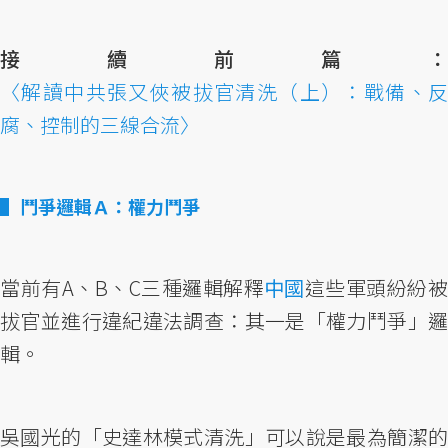
接續前篇：
〈解讀中共張又俠被拔官清洗（上）：戰備、反
腐、控制的三線合流〉
鬥爭邏輯Ａ：權力鬥爭
當前有A、B、C三種邏輯解釋
中國
這些軍頭紛紛
拔官並進行違紀違法調查：其一是「權力鬥爭」邏
輯。
吳國光的「史達林模式清洗」可以說是最為簡潔的