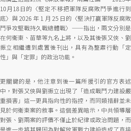
10月18日的〈堅定不移把軍隊反腐敗鬥爭進行到
底〉與 2026 年 1 月 25 日的〈堅決打贏軍隊反腐敗
鬥爭攻堅戰持久戰總體戰〉——指出，兩文分別是
在何衛東、苗華等九名上將，以及其後張又俠、劉
振立相繼遭到處置後刊出，具有為整肅行動「定
性」與「定罪」的政治功能。
更關鍵的是，他注意到後一篇所援引的官方表述
中，對張又俠與劉振立出現了「造成戰鬥力建設嚴
重損害」這一更具指向性的指控，而同類措辭並未
見於何衛東案的敘事。這個差異暗示，中共領導層
對張、劉兩案的評價不僅止於紀律或政治問題，而
是進一步將其歸因為對解放軍戰力建設造成了直接