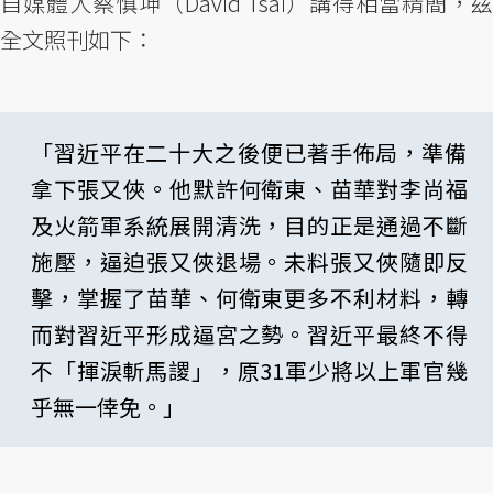
自媒體人蔡慎坤（David Tsai）講得相當精簡，茲
全文照刊如下：
「習近平在二十大之後便已著手佈局，準備
拿下張又俠。他默許何衛東、苗華對李尚福
及火箭軍系統展開清洗，目的正是通過不斷
施壓，逼迫張又俠退場。未料張又俠隨即反
擊，掌握了苗華、何衛東更多不利材料，轉
而對習近平形成逼宮之勢。習近平最終不得
不「揮淚斬馬謖」，原31軍少將以上軍官幾
乎無一倖免。」