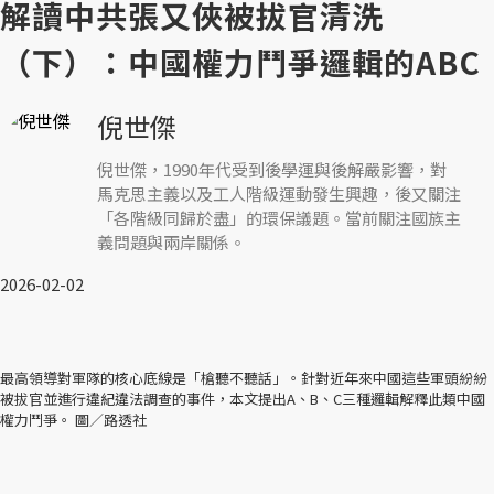
解讀中共張又俠被拔官清洗
（下）：中國權力鬥爭邏輯的ABC
倪世傑
倪世傑，1990年代受到後學運與後解嚴影響，對
馬克思主義以及工人階級運動發生興趣，後又關注
「各階級同歸於盡」的環保議題。當前關注國族主
義問題與兩岸關係。
2026-02-02
最高領導對軍隊的核心底線是「槍聽不聽話」。針對近年來中國這些軍頭紛紛
被拔官並進行違紀違法調查的事件，本文提出A、B、C三種邏輯解釋此類中國
權力鬥爭。 圖／路透社