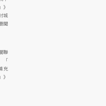
」》
封城
聽聞
其關聯
「
補充
」》