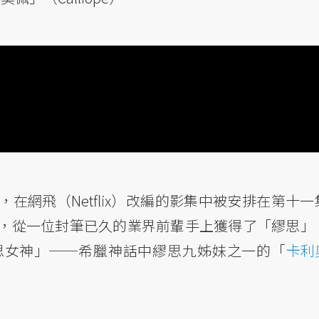
在網飛（Netflix）改編的影集中被安排在第十一
，從一位封筆已久的業界前輩手上獲得了「繆思」
思女神」──希臘神話中繆思九姊妹之一的「
卡利