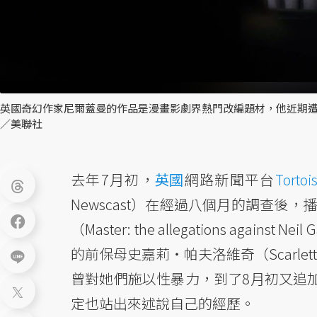
英國奇幻作家尼爾蓋曼的作品是漫畫影劇界熱門改編題材，他近期遭多
／美聯社
去年7月初，
英國
網路新聞平台
Tortoi
Newscast）在經過八個月的調查後
（Master: the allegations ag
的前保母史嘉莉・帕夫洛維奇（Scarlet
曾對她們施以性暴力，到了8月初又追
定也站出來述說自己的經歷。