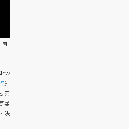
 圖
low
控
》
蓋曼家
訴蓋曼
，決