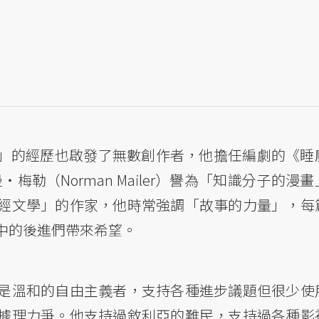
」的經歷也啟發了無數創作者，他擔任編劇的《睡
曼・梅勒（Norman Mailer）譽為「知識分子的漫
經文學」的作家，他時常強調「故事的力量」，每
中的後進們帶來希望。
是溫和的自由主義者，支持各種進步議題但很少使
據理力爭。他支持過敘利亞的難民，支持過各種影