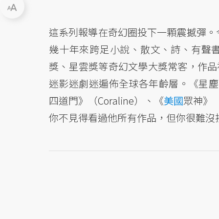
這系列報導在奇幻圈投下一顆震撼彈。今
幾十年來跨足小說、散文、詩、有聲
獎、星雲獎等奇幻文學大獎常客，作品
迷影迷劇迷遍佈全球各年齡層。《星塵》
四道門》（Coraline）、《
美國
眾神》（A
你不見得看過他所有作品，但你很難沒