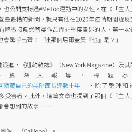
也公開支持過#MeToo運動中的女性。在《「主人
曼最糟的新聞，就只有他在2020年疫情期間違反
有略微接觸過蓋曼作品而非重度書迷的人，第一次
也會驚呼出聲：「連那個尼爾蓋曼『也』是？」
，《紐約雜誌》（New York Magazine）及
刊登了一篇深入報導，標題為
何隱藏自己的黑暗面長達數十年
」，除了整理和
多受害者。此外，這篇文章也提到了那個《「主人
都會想到的故事──
奧佩」（Calliope）。