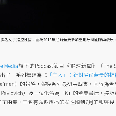
名女子指控性侵。圖為2013年尼爾蓋曼參加聖地牙哥國際動漫展。
se Media
旗下的Podcast節目《龜速新聞》（The S
，播出了一系列標題為《
「主人」：針對尼爾蓋曼的指
ainst Neil Gaiman）的報導，報導系列最初共四集，內容為
t Pavlovich）及一位化名為「K」的蓋曼書迷，控
加了兩集，三名有類似遭遇的女性聽到7月的報導後