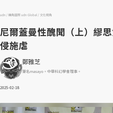
udn
轉角國際 udn Global
文化視角
尼爾蓋曼性醜聞（上）繆思
侵施虐
鄭雅芝
筆名masayo。中華科幻學會理事。
2025-02-18